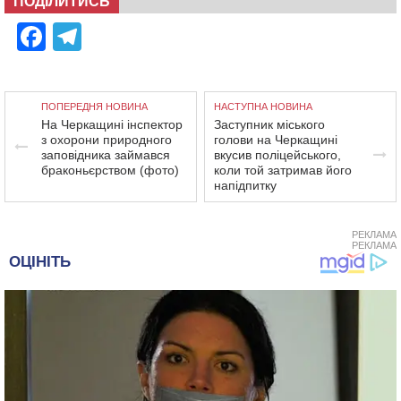
ПОДІЛИТИСЬ
Facebook
Telegram
ПОПЕРЕДНЯ НОВИНА
НАСТУПНА НОВИНА
На Черкащині інспектор
Заступник міського
з охорони природного
голови на Черкащині
заповідника займався
вкусив поліцейського,
браконьєрством (фото)
коли той затримав його
напідпитку
РЕКЛАМА
РЕКЛАМА