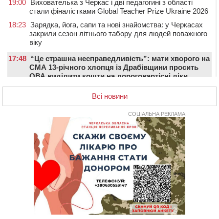
19:00
Вихователька з Черкас і дві педагогині з області
стали фіналістками Global Teacher Prize Ukraine 2026
18:23
Зарядка, йога, сапи та нові знайомства: у Черкасах
закрили сезон літнього табору для людей поважного
віку
17:48
“Це страшна несправедливість”: мати хворого на
СМА 13-річного хлопця із Драбівщини просить
ОВА виділити кошти на дороговартісні ліки
17:15
На Уманщині судитимуть колишню очільницю відділу
Всі новини
освіти через закупівлю електрики за завищеною
ціною
СОЦІАЛЬНА РЕКЛАМА
16:40
У Черкасах провели в останню путь двох
загиблих воїнів
16:07
До 1 вересня у Черкасах оновлюють дорожню
розмітку біля навчальних закладів (ФОТОФАКТ)
15:39
На честь загиблого захисника і чемпіона світу в
Черкасах відкрили спортивно-реабілітаційний центр
15:05
На Звенигородщині, попри заборону міськради,
проведуть “Ше.Fest”
14:31
У Каневі аномальна спека призвела до перебоїв у