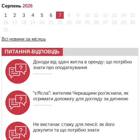
09:08
Встановити гойдалки, карусель і закупити іграшки: у
Серпень
2026
Черкасах просять покращити умови в дитсадку
1
2
3
4
5
6
7
8
9
10
11
12
13
14
15
08:22
“На щиті” у Чорнобаївську громаду повертається
16
17
18
19
20
21
22
23
24
25
26
27
28
29
30
полеглий біля Кліщіївки воїн
31
07:30
Понад 968 мільйонів гривень земельного податку
Всі новини за місяць
сплатили на Черкащині
06 СЕРПНЯ 2026, ЧЕТВЕР
ПИТАННЯ-ВІДПОВІДЬ
21:13
Вісім медалей, з яких чотири золоті: черкаські
Доходи від здачі житла в оренду: що потрібно
спортсмени тріумфували на чемпіонаті України
знати про оподаткування
“єЯсла”: жителям Черкащини роз’яснили, як
отримати допомогу для догляду за дитиною
Не вистачає стажу для пенсії: як його
докупити та що потрібно знати