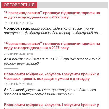
ОБГОВОРЕННЯ
“Черкасиводоканал” пропонує підвищити тарифи на
воду та водовідведення з 2027 року
07 СЕРПНЯ 2026, 14:57
Чорнобаївець:
якщо гривня піде в круте піке, то не
врятують ці підвищення жоден тариф- підвищений чи ...
“Черкасиводоканал” пропонує підвищити тарифи на
воду та водовідведення з 2027 року
07 СЕРПНЯ 2026, 10:56
А:
А пенсія так і залишиться 2595грн./міс.незалежно від
регіону проживання?
Встановити гойдалки, карусель і закупити іграшки: у
Черкасах просять покращити умови в дитсадку
07 СЕРПНЯ 2026, 10:09
А:
Споконвіку іграшки і все,що стосується дитячого
дозвілля,а також-посуд і миючі засоби,к...
Встановити гойдалки, карусель і закупити іграшки: у