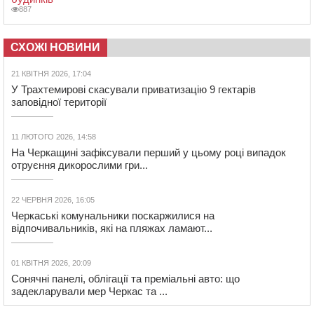
887
СХОЖІ НОВИНИ
21 КВІТНЯ 2026, 17:04
У Трахтемирові скасували приватизацію 9 гектарів
заповідної території
11 ЛЮТОГО 2026, 14:58
На Черкащині зафіксували перший у цьому році випадок
отруєння дикорослими гри...
22 ЧЕРВНЯ 2026, 16:05
Черкаські комунальники поскаржилися на
відпочивальників, які на пляжах ламают...
01 КВІТНЯ 2026, 20:09
Сонячні панелі, облігації та преміальні авто: що
задекларували мер Черкас та ...