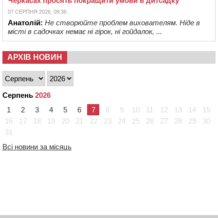
Черкасах просять покращити умови в дитсадку
07 СЕРПНЯ 2026, 09:36
Анатолій:
Не створюйте проблем вихователям. Ніде в
місті в садочках немає ні гірок, ні гойдалок, ...
АРХІВ НОВИН
Серпень
2026
1
2
3
4
5
6
7
8
9
10
11
12
13
14
15
16
17
18
19
20
21
22
23
24
25
26
27
28
29
30
31
Всі новини за місяць