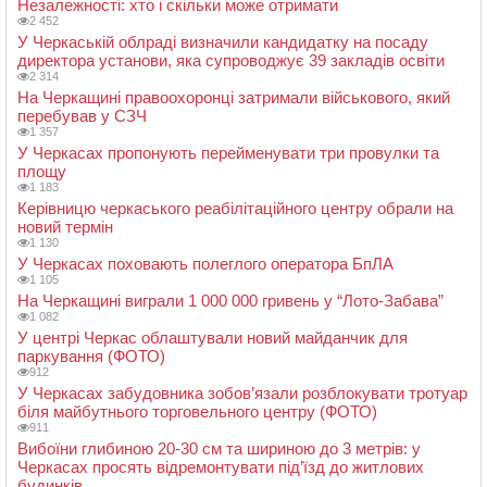
Незалежності: хто і скільки може отримати
2 452
У Черкаській облраді визначили кандидатку на посаду
директора установи, яка супроводжує 39 закладів освіти
2 314
На Черкащині правоохоронці затримали військового, який
перебував у СЗЧ
1 357
У Черкасах пропонують перейменувати три провулки та
площу
1 183
Керівницю черкаського реабілітаційного центру обрали на
новий термін
1 130
У Черкасах поховають полеглого оператора БпЛА
1 105
На Черкащині виграли 1 000 000 гривень у “Лото-Забава”
1 082
У центрі Черкас облаштували новий майданчик для
паркування (ФОТО)
912
У Черкасах забудовника зобов’язали розблокувати тротуар
біля майбутнього торговельного центру (ФОТО)
911
Вибоїни глибиною 20-30 см та шириною до 3 метрів: у
Черкасах просять відремонтувати під’їзд до житлових
будинків