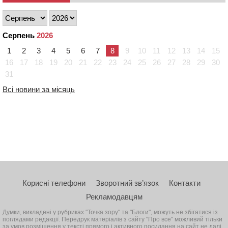
Серпень
2026
1
2
3
4
5
6
7
8
9
10
11
12
13
14
15
16
17
18
19
20
21
22
23
24
25
26
27
28
29
30
31
Всі новини за місяць
Корисні телефони
Зворотний зв’язок
Контакти
Рекламодавцям
Думки, викладені у рубриках "Точка зору" та "Блоги", можуть не збігатися із
поглядами редакції. Передрук матеріалів з сайту "Про все" можливий тільки
за умов розміщення у тексті прямого і активного посилання на сайт не далі