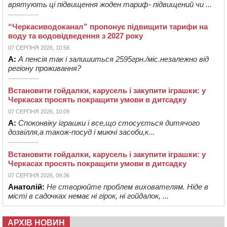
врятують ці підвищення жоден тариф- підвищений чи ...
“Черкасиводоканал” пропонує підвищити тарифи на
воду та водовідведення з 2027 року
07 СЕРПНЯ 2026, 10:56
А:
А пенсія так і залишиться 2595грн./міс.незалежно від
регіону проживання?
Встановити гойдалки, карусель і закупити іграшки: у
Черкасах просять покращити умови в дитсадку
07 СЕРПНЯ 2026, 10:09
А:
Споконвіку іграшки і все,що стосується дитячого
дозвілля,а також-посуд і миючі засоби,к...
Встановити гойдалки, карусель і закупити іграшки: у
Черкасах просять покращити умови в дитсадку
07 СЕРПНЯ 2026, 09:36
Анатолій:
Не створюйте проблем вихователям. Ніде в
місті в садочках немає ні гірок, ні гойдалок, ...
АРХІВ НОВИН