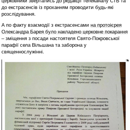
церковники звертались до редакції телеканалу СТБ та
до екстрасенсів із проханням проводити будь-які
розслідування.
А по факту взаємодії з екстрасенсами
на протоієрея
Олександра Барея було накладено церковне покарання
– зміщення з посади настоятеля Свято-Покровської
парафії села Вільшана та заборона у
священнослужінні.