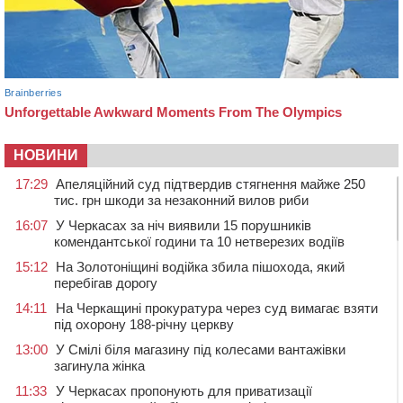
НОВИНИ
17:29
Апеляційний суд підтвердив стягнення майже 250
тис. грн шкоди за незаконний вилов риби
16:07
У Черкасах за ніч виявили 15 порушників
комендантської години та 10 нетверезих водіїв
15:12
На Золотоніщині водійка збила пішохода, який
перебігав дорогу
14:11
На Черкащині прокуратура через суд вимагає взяти
під охорону 188-річну церкву
13:00
У Смілі біля магазину під колесами вантажівки
загинула жінка
11:33
У Черкасах пропонують для приватизації