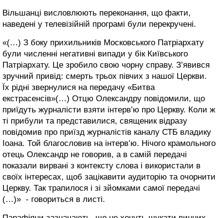
Вільшанці висловлюють переконання, що факти,
наведені у телевізійній програмі були перекручені.
«(…) З боку прихильників Московського Патріархату
були численні негативні випади у бік Київського
Патріархату. Це зробило свою чорну справу. З’явився
зручний привід: смерть трьох півчих з нашої Церкви.
Їх рідні звернулися на передачу «Битва
екстрасенсів»(…) Отцю Олександру повідомили, що
приїдуть журналісти взяти інтерв’ю про Церкву. Коли ж
ті прибули та представилися, священик відразу
повідомив про приїзд журналістів каналу СТБ владику
Іоана. Той благословив на інтерв’ю. Нічого крамольного
отець Олександр не говорив, а в самій передачі
показали вирвані з контексту слова і використали в
своїх інтересах, щоб зацікавити аудиторію та очорнити
Церкву. Так трапилося і зі зйомками самої передачі
(…)» - говориться в листі.
Парафіяни зазначають, що не хочуть шукати винних.