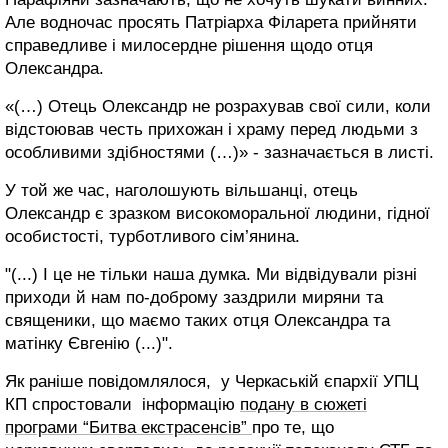
Але водночас просять Патріарха Філарета прийняти
справедливе і милосердне рішення щодо отця
Олександра.
«(…) Отець Олександр не розрахував свої сили, коли
відстоював честь прихожан і храму перед людьми з
особливими здібностями (…)» - зазначається в листі.
У той же час, наголошують вільшанці, отець
Олександр є зразком високоморальної людини, гідної
особистості, турботливого сім’янина.
"(...) І це не тільки наша думка. Ми відвідували різні
приходи й нам по-доброму заздрили миряни та
священики, що маємо таких отця Олександра та
матінку Євгенію (...)".
Як раніше повідомлялося, у Черкаській єпархії УПЦ
КП спростовали інформацію
подану в сюжеті
програми “Битва екстрасенсів”
про те, що