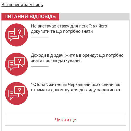
Всі новини за місяць
12:50
Внаслідок падіння вертольота загинув 28-річний
захисник зі Сміли
ПИТАННЯ-ВІДПОВІДЬ
12:15
У центрі Черкас не поділили дорогу водії двох ВАЗів
Не вистачає стажу для пенсії: як його
докупити та що потрібно знати
Доходи від здачі житла в оренду: що потрібно
знати про оподаткування
“єЯсла”: жителям Черкащини роз’яснили, як
отримати допомогу для догляду за дитиною
Читати ще