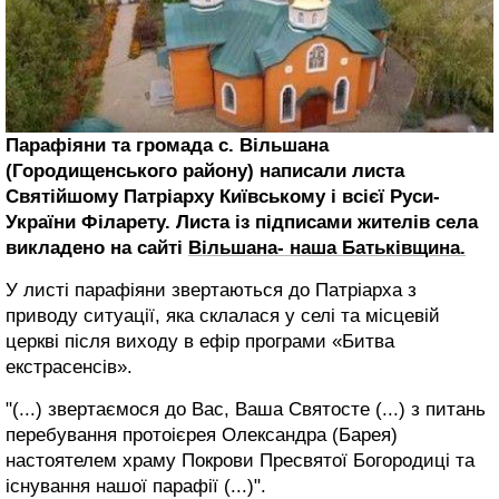
Парафіяни та громада с. Вільшана
(Городищенського району) написали листа
Святійшому Патріарху Київському і всієї Руси-
України Філарету. Листа із підписами жителів села
викладено на сайті
Вільшана- наша Батьківщина.
У листі парафіяни звертаються до Патріарха з
приводу ситуації, яка склалася у селі та місцевій
церкві після виходу в ефір програми «Битва
екстрасенсів».
"(...) звертаємося до Вас, Ваша Святосте (...) з питань
перебування протоієрея Олександра (Барея)
настоятелем храму Покрови Пресвятої Богородиці та
існування нашої парафії (...)".