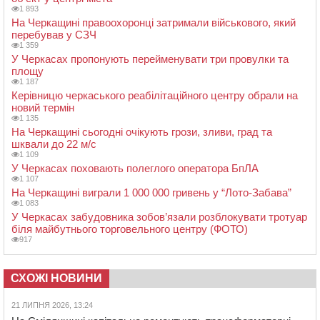
1 893
На Черкащині правоохоронці затримали військового, який
перебував у СЗЧ
1 359
У Черкасах пропонують перейменувати три провулки та
площу
1 187
Керівницю черкаського реабілітаційного центру обрали на
новий термін
1 135
На Черкащині сьогодні очікують грози, зливи, град та
шквали до 22 м/с
1 109
У Черкасах поховають полеглого оператора БпЛА
1 107
На Черкащині виграли 1 000 000 гривень у “Лото-Забава”
1 083
У Черкасах забудовника зобов’язали розблокувати тротуар
біля майбутнього торговельного центру (ФОТО)
917
СХОЖІ НОВИНИ
21 ЛИПНЯ 2026, 13:24