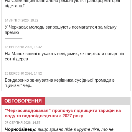
На Смілянщині капітально ремонтують трансформаторні
підстанції
14 ЛИПНЯ 2026, 19:22
У Черкасах молодь запрошують позмагатися за міську
премію
18 БЕРЕЗНЯ 2026, 16:42
На Маньківщині шукають невідомих, які вирізали понад пів
сотні дерев
13 БЕРЕЗНЯ 2026, 14:52
Бондаренко звинуватив керівника сусідньої громади в
“цинізмі” чер...
ОБГОВОРЕННЯ
“Черкасиводоканал” пропонує підвищити тарифи на
воду та водовідведення з 2027 року
07 СЕРПНЯ 2026, 14:57
Чорнобаївець:
якщо гривня піде в круте піке, то не