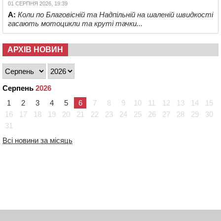
01 СЕРПНЯ 2026, 19:39
А:
Коли по Благовісній та Надпільній на шаленій швидкості
гасають мотоцикли та круті тачки...
АРХІВ НОВИН
Серпень
2026
1
2
3
4
5
6
7
8
9
10
11
12
13
14
15
16
17
18
19
20
21
22
23
24
25
26
27
28
29
30
31
Всі новини за місяць