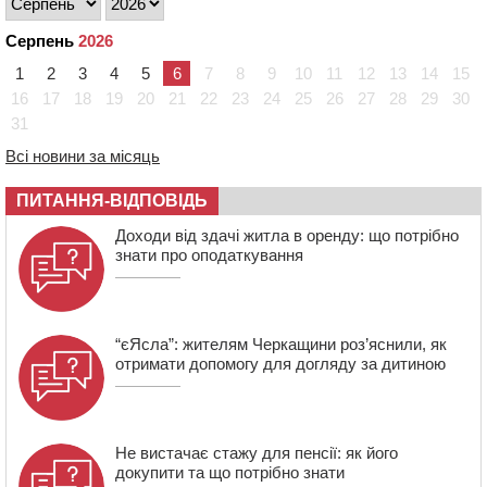
незаконне будівництво
15:38
У лікарні померла жінка, яку на пішохідному переході
Серпень
2026
в Черкаському районі збила автівка
1
2
3
4
5
6
7
8
9
10
11
12
13
14
15
15:08
Від Чернівців до Бакоти: пів сотні працівників
16
17
18
19
20
21
22
23
24
25
26
27
28
29
30
“Черкасиобленерго” побували у мандрівці
31
14:35
У Монастирищі зустріли військового, який потрапив у
полон під час бою на Київщині
Всі новини за місяць
14:03
Постраждав водій і неповнолітня пасажирка: у
ПИТАННЯ-ВІДПОВІДЬ
Чорнобаї мотоцикліст врізався у легковик
Доходи від здачі житла в оренду: що потрібно
13:30
Раптово помер: у Черкасах попрощалися із 35-
знати про оподаткування
річним прикордонником
“єЯсла”: жителям Черкащини роз’яснили, як
отримати допомогу для догляду за дитиною
Не вистачає стажу для пенсії: як його
докупити та що потрібно знати