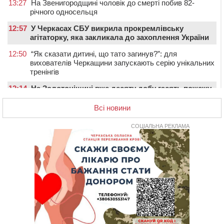
13:27
На Звенигородщині чоловік до смерті побив 82-
річного односельця
12:57
У Черкасах СБУ викрила прокремлівську
агітаторку, яка закликала до захоплення України
12:50
“Як сказати дитині, що тато загинув?”: для
вихователів Черкащини запускають серію унікальних
тренінгів
12:14
На Золотоніщині вже десяту добу гасять пожежу
торфу
Всі новини
11:35
Від 80 гривень за кілограм: в Україні прогнозують
стрибок цін на гречку
СОЦІАЛЬНА РЕКЛАМА
10:56
Захисника зі Звенигородщини, який обороняв
Авдіївку, нагородили “Комбатантським хрестом”
10:10
На Черкащині п’яний мотоцикліст зіткнувся з
мопедом: двоє людей у лікарні
09:42
Ветерани МСК “Дніпро” вибороли бронзу чемпіонату
України
08:57
На Уманщині підрядника зобов’язали сплатити понад
670 тис грн штрафу за незаконні зміни до договору