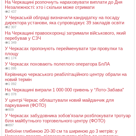
На Черкащині розпочнуть нараховувати виплати до Дня
Незалежності: хто і скільки може отримати
2 437
У Черкаській облраді визначили кандидатку на посаду
директора установи, яка супроводжує 39 закладів освіти
2 307
На Черкащині правоохоронці затримали військового, який
перебував у СЗЧ
1 349
У Черкасах пропонують перейменувати три провулки та
площу
1 174
У Черкасах поховають полеглого оператора БпЛА
1 095
Керівницю черкаського реабілітаційного центру обрали на
новий термін
1 092
На Черкащині виграли 1 000 000 гривень у “Лото-Забава”
1 078
У центрі Черкас облаштували новий майданчик для
паркування (ФОТО)
909
У Черкасах забудовника зобов’язали розблокувати тротуар
біля майбутнього торговельного центру (ФОТО)
897
Вибоїни глибиною 20-30 см та шириною до 3 метрів: у