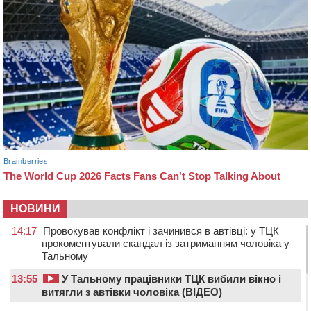
НОВИНИ
14:17
Провокував конфлікт і зачинився в автівці: у ТЦК
прокоментували скандал із затриманням чоловіка у
Тальному
13:55
У Тальному працівники ТЦК вибили вікно і
витягли з автівки чоловіка (ВІДЕО)