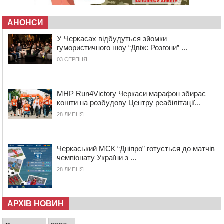
08:20
Обрано претендента на посаду директора
Мокрокалигірського психоневрологічного інтернату
АНОНСИ
07:23
Уманські міграційники видворили з країни грузина,
який відсидів термін у колонії
У Черкасах відбудуться зйомки
гумористичного шоу “Двіж: Розгони” ...
05 СЕРПНЯ 2026, СЕРЕДА
03 СЕРПНЯ
20:28
Наступні два дні на Черкащині прогнозують пік
африканського “пекла”
19:30
Проєкт просторового розвитку Корсунь-
MHP Run4Victory Черкаси марафон збирає
Шевченківської громади рекомендували до
кошти на розбудову Центру реабілітації...
погодження
28 ЛИПНЯ
18:45
У Звенигородці влада заборонила проводити масові
заходи
18:07
Боксерка з Черкащини готується до чемпіонату
Черкаський МСК “Дніпро” готується до матчів
Європи серед молоді
чемпіонату України з ...
17:30
На Черкащині державі повернуть понад 2,6 га земель
28 ЛИПНЯ
природно-заповідного фонду
16:55
На Лисянщині проведуть в останню путь
полеглого внаслідок атаки FPV-дрона воїна
АРХІВ НОВИН
16:16
У Дахнівському лісництві екоінспектори натрапили на