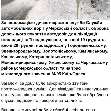
За інформацією диспетчерської служби Служби
автомобільних доріг у Черкаській області, обробка
дорожнього покриття автодоріг для ліквідації
ожеледиці та її недопущення, ввечері 19 грудня та
вночі 20 грудня, проводилася у Городищенському,
Звенигородському, Золотоніському, Кам’янському,
Канівському, Катеринопільському,
Монастирищенському, Уманському та Черкаському
районах Черкаської області та на трасі
міжнародного значення М-05 Київ-Одеса.
Загалом, за добу було використано 119 тонн
протиожеледної суміші. Для ліквідації та недопущення
ожеледиці, піщано-соляною сумішшю було оброблено
спуски, підйоми та повороти автошляхів.
Впродовж минулої доби у обробці асфальтового