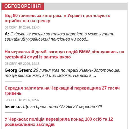
ОБГОВОРЕННЯ
Від 80 гривень за кілограм: в Україні прогнозують
стрибок цін на гречку
06 СЕРПНЯ 2026, 12:48
А:
Скільки кг гречки за такою вартістю може купити
звичайний український пенсіонер чи особ...
На черкаській дамбі загинув водій BMW, зіткнувшись на
зустрічній смузі із вантажівкою
05 СЕРПНЯ 2026, 12:16
Georg Green:
26 липня їхав по трасі Умань-Золотоноша,
то це якийсь жах, від цих їздюків. На вїзді в ...
Середня зарплата на Черкащині перевищила 27 тисяч
гривень
03 СЕРПНЯ 2026, 18:37
Івченко:
Що за бредятина??? Які 27 середня??!!
У Черкасах поліція перевірила понад 100 осіб та 12
розважальних закладів