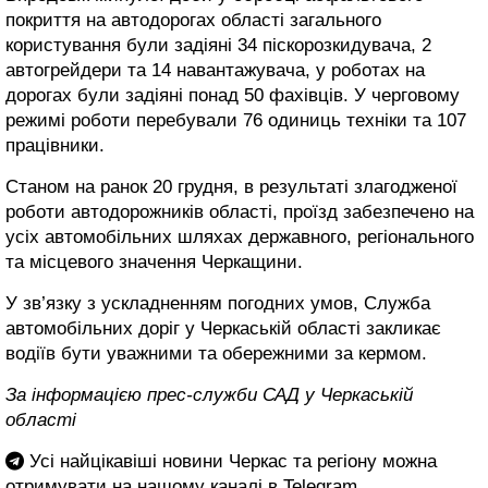
покриття на автодорогах області загального
користування були задіяні 34 піскорозкидувача, 2
автогрейдери та 14 навантажувача, у роботах на
дорогах були задіяні понад 50 фахівців. У черговому
режимі роботи перебували 76 одиниць техніки та 107
працівники.
Станом на ранок 20 грудня, в результаті злагодженої
роботи автодорожників області, проїзд забезпечено на
усіх автомобільних шляхах державного, регіонального
та місцевого значення Черкащини.
У зв’язку з ускладненням погодних умов, Служба
автомобільних доріг у Черкаській області закликає
водіїв бути уважними та обережними за кермом.
За інформацією прес-служби САД у Черкаській
області
Усі найцікавіші новини Черкас та регіону можна
отримувати на нашому каналі в
Telegram