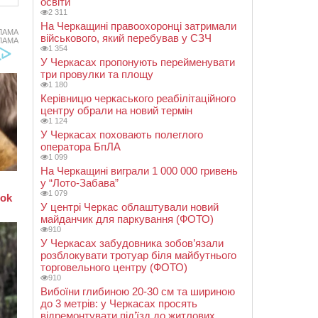
освіти
2 311
На Черкащині правоохоронці затримали
ЛАМА
військового, який перебував у СЗЧ
ЛАМА
1 354
У Черкасах пропонують перейменувати
три провулки та площу
1 180
Керівницю черкаського реабілітаційного
центру обрали на новий термін
1 124
У Черкасах поховають полеглого
оператора БпЛА
1 099
На Черкащині виграли 1 000 000 гривень
у “Лото-Забава”
1 079
У центрі Черкас облаштували новий
майданчик для паркування (ФОТО)
910
У Черкасах забудовника зобов’язали
розблокувати тротуар біля майбутнього
торговельного центру (ФОТО)
910
Вибоїни глибиною 20-30 см та шириною
до 3 метрів: у Черкасах просять
відремонтувати під’їзд до житлових