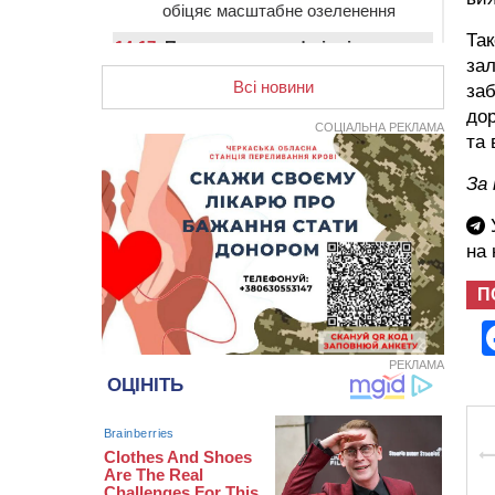
обіцяє масштабне озеленення
Так
14:17
Провокував конфлікт і
зал
зачинився в автівці: у ТЦК
прокоментували скандал із
Всі новини
заб
затриманням чоловіка у
дор
Тальному
СОЦІАЛЬНА РЕКЛАМА
та 
13:55
У Тальному працівники ТЦК
За
вибили вікно і витягли з автівки
чоловіка (ВІДЕО)
У
13:27
На Звенигородщині чоловік до
на
смерті побив 82-річного
односельця
П
12:57
У Черкасах СБУ викрила
прокремлівську агітаторку, яка
закликала до захоплення
РЕКЛАМА
України
12:50
“Як сказати дитині, що тато
загинув?”: для вихователів
Черкащини запускають серію
унікальних тренінгів