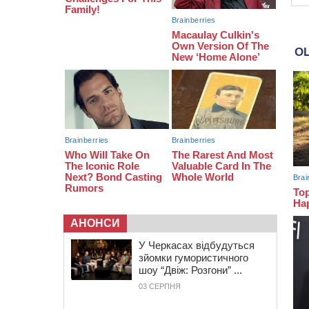
12:14
На Золотоніщині вже десяту
добу гасять пожежу торфу
11:35
Від 80 гривень за кілограм: в
Україні прогнозують стрибок цін на
гречку
10:56
Захисника зі Звенигородщини,
який обороняв Авдіївку,
нагородили “Комбатантським
хрестом”
АНОНСИ
У Черкасах відбудуться
зйомки гумористичного
шоу “Двіж: Розгони” ...
03 СЕРПНЯ