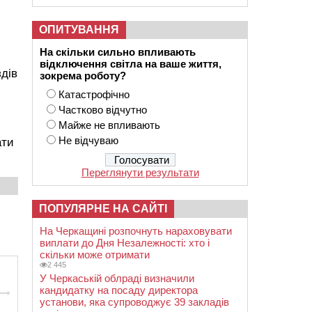
ОПИТУВАННЯ
На скільки сильно впливають
відключення світла на ваше життя,
здів
зокрема роботу?
Катастрофічно
Частково відчутно
Майже не впливають
Не відчуваю
ати
Переглянути результати
ПОПУЛЯРНЕ НА САЙТІ
На Черкащині розпочнуть нараховувати
виплати до Дня Незалежності: хто і
скільки може отримати
2 445
У Черкаській облраді визначили
кандидатку на посаду директора
установи, яка супроводжує 39 закладів