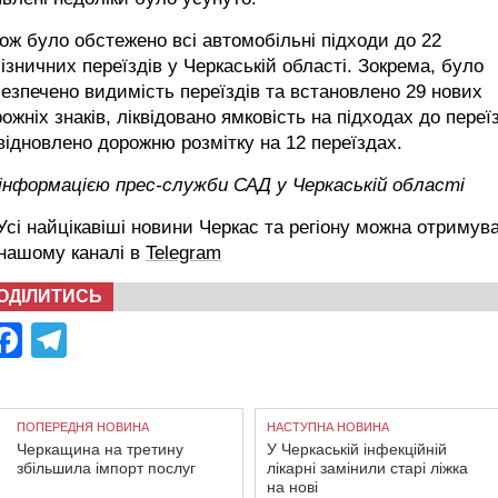
ож було обстежено всі автомобільні підходи до 22
ізничних переїздів у Черкаській області. Зокрема, було
езпечено видимість переїздів та встановлено 29 нових
ожніх знаків, ліквідовано ямковість на підходах до переї
відновлено дорожню розмітку на 12 переїздах.
 інформацією прес-служби САД у Черкаській області
сі найцікавіші новини Черкас та регіону можна отримув
 нашому каналі в
Telegram
ОДІЛИТИСЬ
Facebook
Telegram
ПОПЕРЕДНЯ НОВИНА
НАСТУПНА НОВИНА
Черкащина на третину
У Черкаській інфекційній
збільшила імпорт послуг
лікарні замінили старі ліжка
на нові