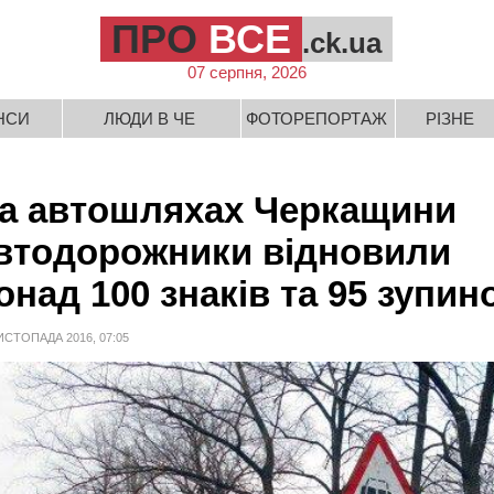
ПРО
ВСЕ
.ck.ua
07 серпня, 2026
НСИ
ЛЮДИ В ЧЕ
ФОТОРЕПОРТАЖ
РІЗНЕ
а автошляхах Черкащини
втодорожники відновили
онад 100 знаків та 95 зупин
ИСТОПАДА 2016, 07:05