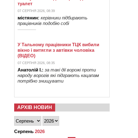
туалет
07 СЕРПНЯ 2026, 08:39
містянин:
керівники підбирають
працівників подобію собі
У Тальному працівники ТЦК вибили
вікно і витягли з автівки чоловіка
(ВІДЕО)
07 СЕРПНЯ 2026, 08:35
Анатолій І.:
за такі дії ворожі проти
народу ворогів які підграють кацапам
потрібно знищувати
АРХІВ НОВИН
Серпень
2026