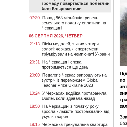
громаду повертається полеглий
біля Кліщіївки воїн
07:30
Понад 968 мільйонів гривень
земельного податку сплатили на
Черкащині
06 СЕРПНЯ 2026, ЧЕТВЕР
21:13
Вісім медалей, з яких чотири
золоті: черкаські спортсмени
тріумфували на чемпіонаті України
20:31
На Черкащині спека
протримається ще день
Пі
20:00
Педагогів Черкас запрошують на
по
зустріч із переможцем Global
Teacher Prize Ukraine 2023
ав
зн
19:24
У Черкасах водійка протаранила
Duster, коли здавала назад
тр
зал
18:50
На Черкащині з початку року
зросла кількість постраждалих від
укусів тварин
Зок
без
18:15
Черкаська тренувальна квартира