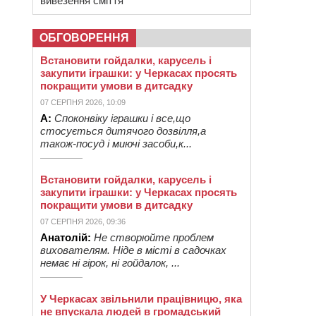
вивезення сміття
ОБГОВОРЕННЯ
Встановити гойдалки, карусель і
закупити іграшки: у Черкасах просять
покращити умови в дитсадку
07 СЕРПНЯ 2026, 10:09
А:
Споконвіку іграшки і все,що
стосується дитячого дозвілля,а
також-посуд і миючі засоби,к...
Встановити гойдалки, карусель і
закупити іграшки: у Черкасах просять
покращити умови в дитсадку
07 СЕРПНЯ 2026, 09:36
Анатолій:
Не створюйте проблем
вихователям. Ніде в місті в садочках
немає ні гірок, ні гойдалок, ...
У Черкасах звільнили працівницю, яка
не впускала людей в громадський