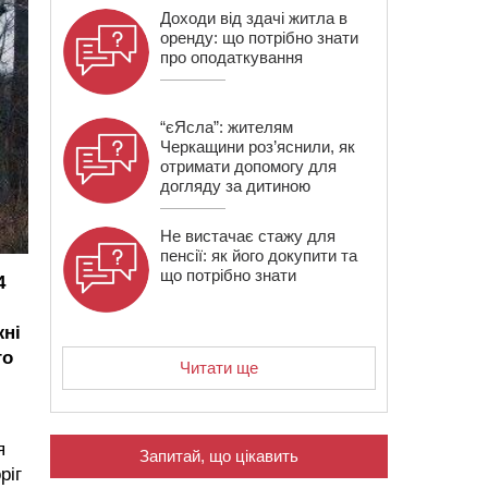
Доходи від здачі житла в
оренду: що потрібно знати
про оподаткування
“єЯсла”: жителям
Черкащини роз’яснили, як
отримати допомогу для
догляду за дитиною
Не вистачає стажу для
пенсії: як його докупити та
що потрібно знати
4
жні
го
Читати ще
я
Запитай, що цікавить
ріг