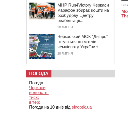
MHP Run4Victory Черкаси
марафон збирає кошти на
розбудову Центру
реабілітації...
28 ЛИПНЯ
Черкаський МСК “Дніпро”
готується до матчів
чемпіонату України з ...
28 ЛИПНЯ
ПОГОДА
Погода
Черкаси
вологість:
тиск:
вітер:
Погода на 10 днів від
sinoptik.ua