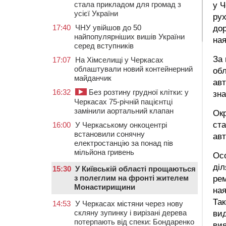
стала прикладом для громад з
у Ч
усієї України
рух
17:40
ЧНУ увійшов до 50
дор
найпопулярніших вишів України
ная
серед вступників
За 
17:07
На Хімселищі у Черкасах
облаштували новий контейнерний
обл
майданчик
авт
16:32
Без розтину грудної клітки: у
зна
Черкасах 75-річній пацієнтці
замінили аортальний клапан
Окр
ста
16:00
У Черкаському онкоцентрі
встановили сонячну
авт
електростанцію за понад пів
мільйона гривень
Ос
діл
15:30
У Київській області прощаються
з полеглим на фронті жителем
рем
Монастирищини
ная
Так
14:53
У Черкасах містяни через нову
скляну зупинку і вирізані дерева
вид
потерпають від спеки: Бондаренко
вия