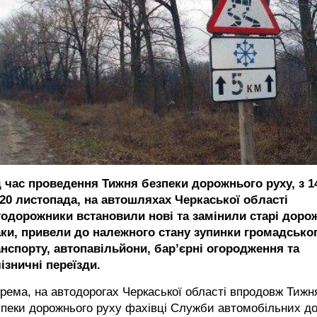
д час проведення Тижня безпеки дорожнього руху, з 1
 20 листопада, на автошляхах Черкаської області
тодорожники встановили нові та замінили старі доро
аки, привели до належного стану зупинки громадсько
анспорту, автопавільйони, бар’єрні огородження та
ізничні переїзди.
рема, на автодорогах Черкаської області впродовж Тижн
пеки дорожнього руху фахівці Служби автомобільних до