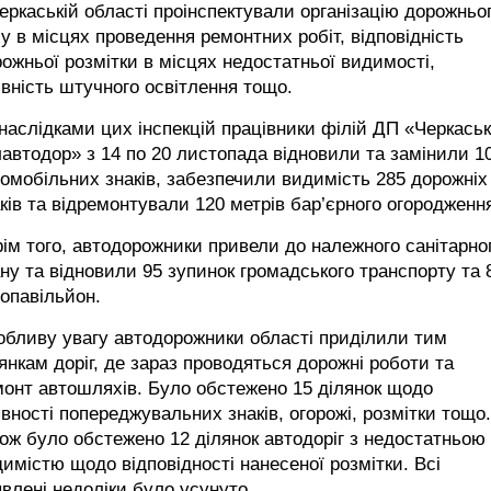
еркаській області проінспектували організацію дорожньо
у в місцях проведення ремонтних робіт, відповідність
ожньої розмітки в місцях недостатньої видимості,
вність штучного освітлення тощо.
наслідками цих інспекцій працівники філій ДП «Черкась
автодор» з 14 по 20 листопада відновили та замінили 1
омобільних знаків, забезпечили видимість 285 дорожніх
ків та відремонтували 120 метрів бар’єрного огородженн
ім того, автодорожники привели до належного санітарно
ну та відновили 95 зупинок громадського транспорту та 
опавільйон.
обливу увагу автодорожники області приділили тим
янкам доріг, де зараз проводяться дорожні роботи та
онт автошляхів. Було обстежено 15 ділянок щодо
вності попереджувальних знаків, огорожі, розмітки тощо.
ож було обстежено 12 ділянок автодоріг з недостатньою
имістю щодо відповідності нанесеної розмітки. Всі
влені недоліки було усунуто.