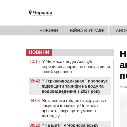
Черкаси
НОВИНИ
ВІЙНА В УКРАЇНІ
АНО
Н
НОВИНИ
10:15
У Черкасах водій Audi Q5
а
спричинив аварію, не пропустивши
інший кросовер
п
09:42
“Черкасиводоканал” пропонує
підвищити тарифи на воду та
30 Л
водовідведення з 2027 року
09:08
Встановити гойдалки, карусель і
закупити іграшки: у Черкасах
просять покращити умови в
дитсадку
08:22
“На щиті” у Чорнобаївську