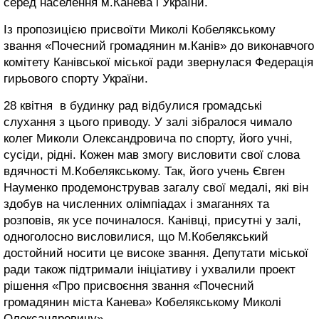
серед населення м.Канева і України.
Із пропозицією присвоїти Миколі Кобелякському
звання «Почесний громадянин м.Канів» до виконавчого
комітету Канівської міської ради звернулася Федерація
гирьового спорту України.
28 квітня в будинку рад відбулися громадські
слухання з цього приводу. У залі зібралося чимало
колег Миколи Олександровича по спорту, його учні,
сусіди, рідні. Кожен мав змогу висловити свої слова
вдячності М.Кобелякському. Так, його учень Євген
Науменко продемонстрував загалу свої медалі, які він
здобув на численних олімпіадах і змаганнях та
розповів, як усе починалося. Канівці, присутні у залі,
одноголосно висловилися, що М.Кобелякський
достойний носити це високе звання. Депутати міської
ради також підтримали ініціативу і ухвалили проект
рішення «Про присвоєння звання «Почесний
громадянин міста Канева» Кобелякському Миколі
Олександровичу».