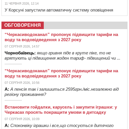
11 ЧЕРВНЯ 2026, 12:14
У Корсуні запустили автоматичну систему оповіщення
ОБГОВОРЕННЯ
“Черкасиводоканал” пропонує підвищити тарифи на
воду та водовідведення з 2027 року
07 СЕРПНЯ 2026, 14:57
Чорнобаївець:
якщо гривня піде в круте піке, то не
врятують ці підвищення жоден тариф- підвищений чи ...
“Черкасиводоканал” пропонує підвищити тарифи на
воду та водовідведення з 2027 року
07 СЕРПНЯ 2026, 10:56
А:
А пенсія так і залишиться 2595грн./міс.незалежно від
регіону проживання?
Встановити гойдалки, карусель і закупити іграшки: у
Черкасах просять покращити умови в дитсадку
07 СЕРПНЯ 2026, 10:09
А:
Споконвіку іграшки і все,що стосується дитячого