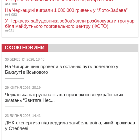
1 108
На Черкащині виграли 1 000 000 гривень у “Лото-Забава”
1 083
У Черкасах забудовника зобов’язали розблокувати тротуар
біля майбутнього торговельного центру (ФОТО)
921
СХОЖІ НОВИНИ
30 БЕРЕЗНЯ 2026, 18:48
На Чигиринщині провели в останню путь полеглого у
Бахмуті військового
29 КВІТНЯ 2026, 20:19
Черкаська патрульна стала призеркою всеукраїнських
змагань “Звитяга Нес...
23 ЛИПНЯ 2026, 14:41
ДНК-експертиза підтвердила загибель воїна, який проживав
у Стеблеві