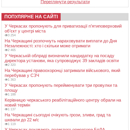
Переглянути результати
ПОПУЛЯРНЕ НА САЙТІ
У Черкасах пропонують для приватизації п’ятиповерховий
об’єкт у центрі міста
3 254
На Черкащині розпочнуть нараховувати виплати до Дня
Незалежності: хто і скільки може отримати
2 465
У Черкаській облраді визначили кандидатку на посаду
директора установи, яка супроводжує 39 закладів освіти
2 320
На Черкащині правоохоронці затримали військового, який
перебував у СЗЧ
1 363
У Черкасах пропонують перейменувати три провулки та
площу
1 188
Керівницю черкаського реабілітаційного центру обрали на
новий термін
1 137
На Черкащині сьогодні очікують грози, зливи, град та
шквали до 22 м/с
1 119
У Черкасах поховають полеглого оператора БпЛА