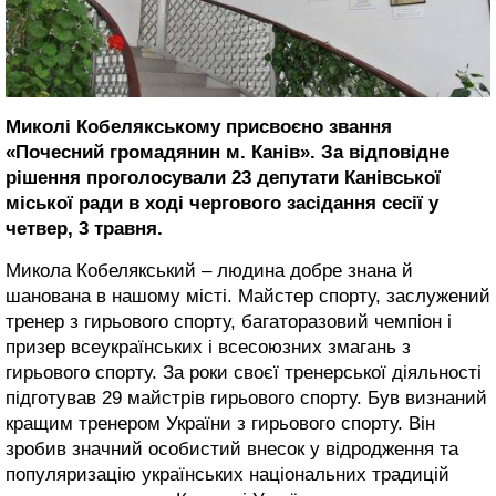
Миколі Кобелякському присвоєно звання
«Почесний громадянин м. Канів». За відповідне
рішення проголосували 23 депутати Канівської
міської ради в ході чергового засідання сесії у
четвер, 3 травня.
Микола Кобелякський – людина добре знана й
шанована в нашому місті. Майстер спорту, заслужений
тренер з гирьового спорту, багаторазовий чемпіон і
призер всеукраїнських і всесоюзних змагань з
гирьового спорту. За роки своєї тренерської діяльності
підготував 29 майстрів гирьового спорту. Був визнаний
кращим тренером України з гирьового спорту. Він
зробив значний особистий внесок у відродження та
популяризацію українських національних традицій