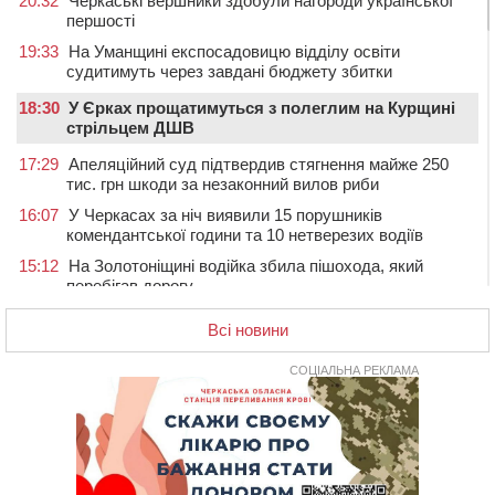
20:32
Черкаські вершники здобули нагороди української
першості
19:33
На Уманщині експосадовицю відділу освіти
судитимуть через завдані бюджету збитки
18:30
У Єрках прощатимуться з полеглим на Курщині
стрільцем ДШВ
17:29
Апеляційний суд підтвердив стягнення майже 250
тис. грн шкоди за незаконний вилов риби
16:07
У Черкасах за ніч виявили 15 порушників
комендантської години та 10 нетверезих водіїв
15:12
На Золотоніщині водійка збила пішохода, який
перебігав дорогу
14:11
На Черкащині прокуратура через суд вимагає взяти
Всі новини
під охорону 188-річну церкву
13:00
У Смілі біля магазину під колесами вантажівки
СОЦІАЛЬНА РЕКЛАМА
загинула жінка
11:33
У Черкасах пропонують для приватизації
п’ятиповерховий об’єкт у центрі міста
10:00
Не вистачає стажу для пенсії: як його докупити та що
потрібно знати