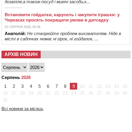
дозвілля,а також-посуд і миючі засоби,к...
Встановити гойдалки, карусель і закупити іграшки: у
Черкасах просять покращити умови в дитсадку
07 СЕРПНЯ 2026, 09:36
Анатолій:
Не створюйте проблем вихователям. Ніде в
місті в садочках немає ні гірок, ні гойдалок, ...
АРХІВ НОВИН
Серпень
2026
1
2
3
4
5
6
7
8
9
10
11
12
13
14
15
16
17
18
19
20
21
22
23
24
25
26
27
28
29
30
31
Всі новини за місяць