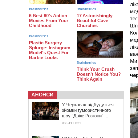
закликала до захоплення
лік
України
мед
12:50
“Як сказати дитині, що тато
тес
загинув?”: для вихователів
Шпо
Черкащини запускають серію
Кол
унікальних тренінгів
мед
12:14
На Золотоніщині вже десяту
лік
добу гасять пожежу торфу
ва
Ми 
за
че
АНОНСИ
У Черкасах відбудуться
зйомки гумористичного
шоу “Двіж: Розгони” ...
03 СЕРПНЯ