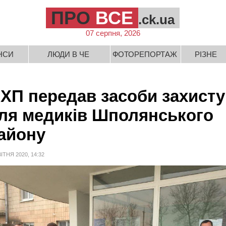
ПРО
ВСЕ
.ck.ua
07 серпня, 2026
НСИ
ЛЮДИ В ЧЕ
ФОТОРЕПОРТАЖ
РІЗНЕ
ХП передав засоби захисту
ля медиків Шполянського
айону
ВІТНЯ 2020, 14:32