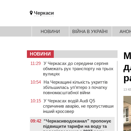
Черкаси
НОВИНИ
ВІЙНА В УКРАЇНІ
АНО
М
НОВИНИ
11:29
У Черкасах до середини серпня
д
обмежать рух транспорту на трьох
вулицях
р
10:54
На Черкащині кількість укриттів
збільшилась уп’ятеро з початку
13 К
повномасштабної війни
10:15
У Черкасах водій Audi Q5
спричинив аварію, не пропустивши
інший кросовер
09:42
“Черкасиводоканал” пропонує
підвищити тарифи на воду та