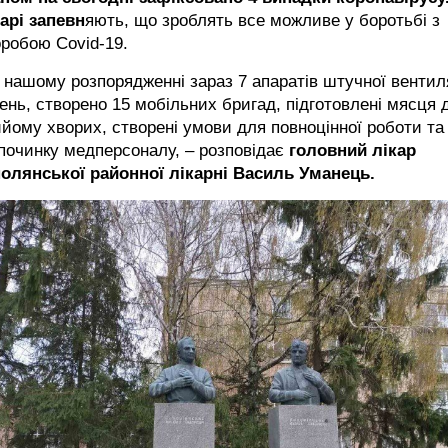
арі запевн
яють, що зроблять все можливе у боротьбі з
робою Covid-19.
 нашому розпорядженні зараз 7 апаратів штучної вентил
ень, створено 15 мобільних бригад, підготовлені мясця 
йому хворих, створені умови для повноцінної роботи та
починку медперсоналу, – розповідає
головний лікар
олянської районної лікарні Василь Уманець.