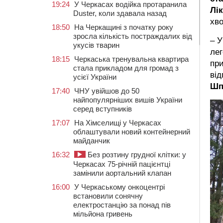
19:24
У Черкасах водійка протаранила
Лік
Duster, коли здавала назад
хво
18:50
На Черкащині з початку року
зросла кількість постраждалих від
– У
укусів тварин
лег
18:15
Черкаська тренувальна квартира
при
стала прикладом для громад з
від
усієї України
Шп
17:40
ЧНУ увійшов до 50
найпопулярніших вишів України
серед вступників
17:07
На Хімселищі у Черкасах
облаштували новий контейнерний
майданчик
16:32
Без розтину грудної клітки: у
Черкасах 75-річній пацієнтці
замінили аортальний клапан
16:00
У Черкаському онкоцентрі
встановили сонячну
електростанцію за понад пів
мільйона гривень