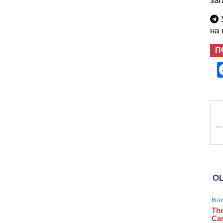
заг
У
на
П