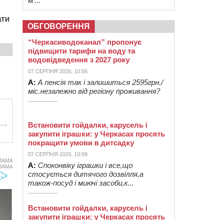
м’...
ати
ОБГОВОРЕННЯ
“Черкасиводоканал” пропонує
підвищити тарифи на воду та
водовідведення з 2027 року
07 СЕРПНЯ 2026, 10:56
А:
А пенсія так і залишиться 2595грн./
міс.незалежно від регіону проживання?
Встановити гойдалки, карусель і
закупити іграшки: у Черкасах просять
покращити умови в дитсадку
07 СЕРПНЯ 2026, 10:09
ЛАМА
А:
Споконвіку іграшки і все,що
ЛАМА
стосується дитячого дозвілля,а
також-посуд і миючі засоби,к...
Встановити гойдалки, карусель і
закупити іграшки: у Черкасах просять