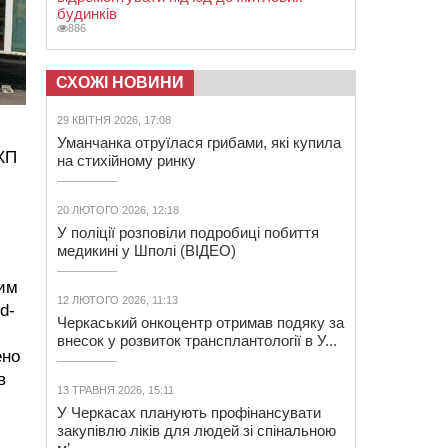
будинків
886
СХОЖІ НОВИНИ
29 КВІТНЯ 2026, 17:08
Уманчанка отруїлася грибами, які купила
МХП
на стихійному ринку
20 ЛЮТОГО 2026, 12:18
У поліції розповіли подробиці побиття
медикині у Шполі (ВІДЕО)
вим
12 ЛЮТОГО 2026, 11:13
d-
Черкаський онкоцентр отримав подяку за
внесок у розвиток трансплантології в У...
ено
в
13 ТРАВНЯ 2026, 15:11
У Черкасах планують профінансувати
закупівлю ліків для людей зі спінальною