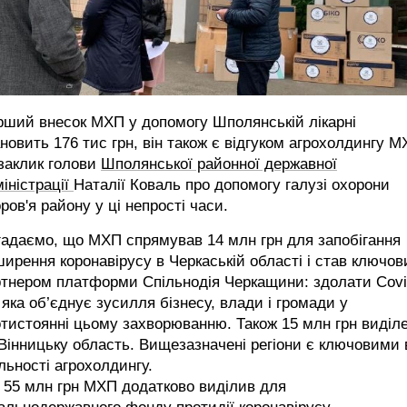
рший внесок МХП у допомогу Шполянській лікарні
новить 176 тис грн, він також є відгуком агрохолдингу 
заклик голови
Шполянської районної державної
іністрації
Наталії Коваль про допомогу галузі охорони
ров'я району у ці непрості часи.
адаємо, що МХП спрямував 14 млн грн для запобігання
ирення коронавірусу в Черкаській області і став ключо
ртнером платформи Спільнодія Черкащини: здолати Covi
 яка об’єднує зусилля бізнесу, влади і громади у
тистоянні цьому захворюванню. Також 15 млн грн виділ
Вінницьку область. Вищезазначені регіони є ключовими 
льності агрохолдингу.
5️5 млн грн МХП додатково виділив для