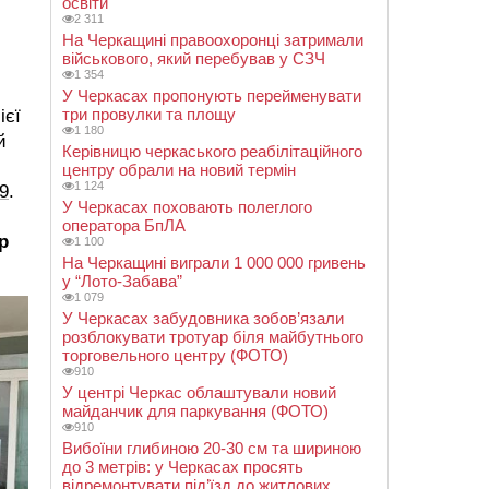
освіти
2 311
На Черкащині правоохоронці затримали
військового, який перебував у СЗЧ
1 354
У Черкасах пропонують перейменувати
три провулки та площу
ієї
1 180
й
Керівницю черкаського реабілітаційного
центру обрали на новий термін
1 124
9
.
У Черкасах поховають полеглого
оператора БпЛА
р
1 100
На Черкащині виграли 1 000 000 гривень
у “Лото-Забава”
1 079
У Черкасах забудовника зобов’язали
розблокувати тротуар біля майбутнього
торговельного центру (ФОТО)
910
У центрі Черкас облаштували новий
майданчик для паркування (ФОТО)
910
Вибоїни глибиною 20-30 см та шириною
до 3 метрів: у Черкасах просять
відремонтувати під’їзд до житлових