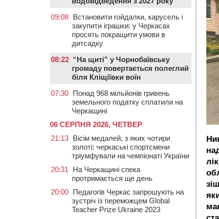
водовідведення з 2027 року
09:08
Встановити гойдалки, карусель і
закупити іграшки: у Черкасах
просять покращити умови в
дитсадку
08:22
“На щиті” у Чорнобаївську
громаду повертається полеглий
біля Кліщіївки воїн
07:30
Понад 968 мільйонів гривень
земельного податку сплатили на
Черкащині
06 СЕРПНЯ 2026, ЧЕТВЕР
21:13
Вісім медалей, з яких чотири
Ни
золоті: черкаські спортсмени
на
тріумфували на чемпіонаті України
лі
20:31
На Черкащині спека
обл
протримається ще день
зі
20:00
Педагогів Черкас запрошують на
яки
зустріч із переможцем Global
ма
Teacher Prize Ukraine 2023
ст