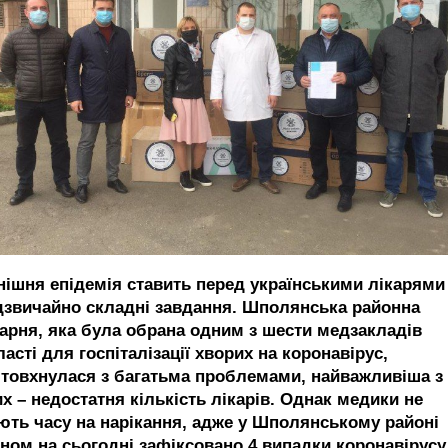
нішня епідемія ставить перед українськими лікарями
дзвичайно складні завдання. Шполянська районна
карня, яка була обрана одним з шести медзакладів
асті для госпіталізації хворих на коронавірус,
штовхнулася з багатьма проблемами, найважливіша з
х – недостатня кількість лікарів. Однак медики не
ють часу на нарікання, адже у Шполянському районі
аном на сьогодні зафіксовано 4 випадки коронавірусу