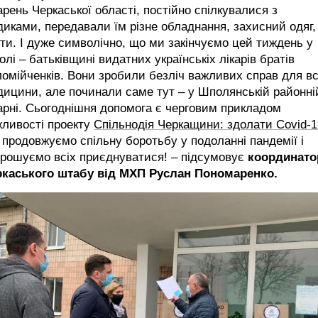
арень Черкаської області, постійно спілкувалися з
иками, передавали їм різне обладнання, захисний одяг,
ти. І дуже символічно, що ми закінчуємо цей тиждень у
лі – батьківщині видатних українськіх лікарів братів
омійченків. Вони зробили безліч важливих справ для вс
ицини, але починали саме тут – у Шполянській районні
арні. Сьогоднішня допомога є черговим прикладом
жливості проекту
Спільнодія Черкащини: здолати Covid-1
продовжуємо спільну боротьбу у подоланні пандемії і
прошуємо всіх приєднуватися! – підсумовує
координато
ркаського штабу від МХП Руслан Пономаренко.