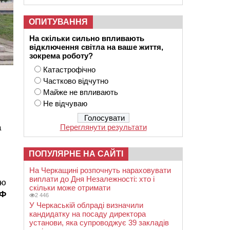
ОПИТУВАННЯ
На скільки сильно впливають
відключення світла на ваше життя,
зокрема роботу?
Катастрофічно
Частково відчутно
Майже не впливають
Не відчуваю
а
Переглянути результати
ПОПУЛЯРНЕ НА САЙТІ
На Черкащині розпочнуть нараховувати
виплати до Дня Незалежності: хто і
ою
скільки може отримати
БФ
2 446
У Черкаській облраді визначили
кандидатку на посаду директора
установи, яка супроводжує 39 закладів