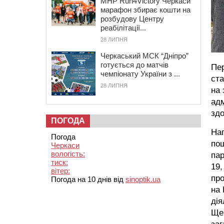
MHP Run4Victory Черкаси
марафон збирає кошти на
розбудову Центру
реабілітації...
28 ЛИПНЯ
Черкаський МСК “Дніпро”
готується до матчів
Пе
чемпіонату України з ...
ста
28 ЛИПНЯ
на 
адм
здо
ПОГОДА
Наг
Погода
пош
Черкаси
вологість:
па
тиск:
19,
вітер:
про
Погода на 10 днів від
sinoptik.ua
на 
дія
Ще 