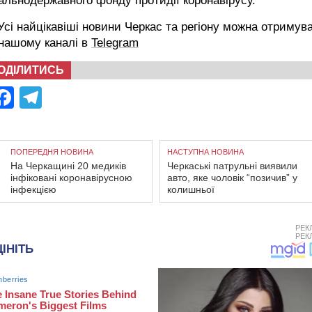
альнодержавного фонду протидії коронавірусу.
сі найцікавіші новини Черкас та регіону можна отримув
 нашому каналі в
Telegram
ОДІЛИТИСЬ
Facebook
Telegram
ПОПЕРЕДНЯ НОВИНА
НАСТУПНА НОВИНА
На Черкащині 20 медиків
Черкаські патрульні виявили
інфіковані коронавірусною
авто, яке чоловік “позичив” у
інфекцією
колишньої
РЕК
РЕК