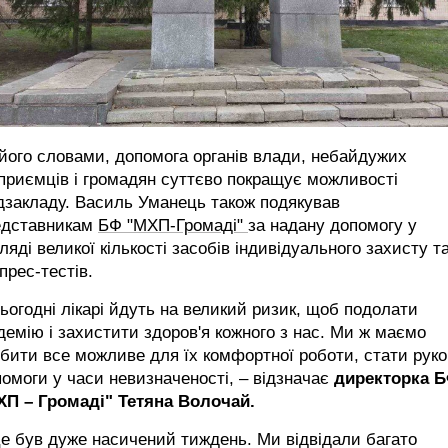
його словами, допомога органів влади, небайдужих
приємців і громадян суттєво покращує можливості
дзакладу. Василь Уманець також подякував
едставникам
БФ "МХП-Громаді"
за надану допомогу у
ляді великої кількості засобів індивідуального захисту т
прес-тестів.
ьогодні лікарі йдуть на великий ризик, щоб подолати
демію і захистити здоров'я кожного з нас. Ми ж маємо
бити все можливе для їх комфортної роботи, стати рук
омоги у часи невизначеності, – відзначає
директорка 
ХП – Громаді" Тетяна Волочай.
е був дуже насичений тиждень. Ми відвідали багато