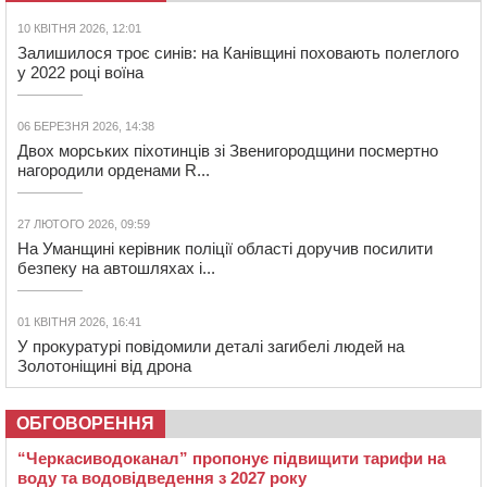
10 КВІТНЯ 2026, 12:01
Залишилося троє синів: на Канівщині поховають полеглого
у 2022 році воїна
06 БЕРЕЗНЯ 2026, 14:38
Двох морських піхотинців зі Звенигородщини посмертно
нагородили орденами R...
27 ЛЮТОГО 2026, 09:59
На Уманщині керівник поліції області доручив посилити
безпеку на автошляхах і...
01 КВІТНЯ 2026, 16:41
У прокуратурі повідомили деталі загибелі людей на
Золотоніщині від дрона
ОБГОВОРЕННЯ
“Черкасиводоканал” пропонує підвищити тарифи на
воду та водовідведення з 2027 року