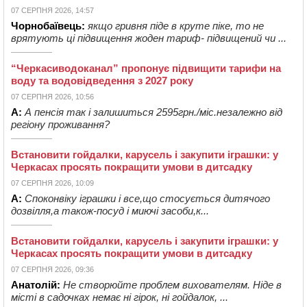
07 СЕРПНЯ 2026, 14:57
Чорнобаївець:
якщо гривня піде в круте піке, то не
врятують ці підвищення жоден тариф- підвищений чи ...
“Черкасиводоканал” пропонує підвищити тарифи на
воду та водовідведення з 2027 року
07 СЕРПНЯ 2026, 10:56
А:
А пенсія так і залишиться 2595грн./міс.незалежно від
регіону проживання?
Встановити гойдалки, карусель і закупити іграшки: у
Черкасах просять покращити умови в дитсадку
07 СЕРПНЯ 2026, 10:09
А:
Споконвіку іграшки і все,що стосується дитячого
дозвілля,а також-посуд і миючі засоби,к...
Встановити гойдалки, карусель і закупити іграшки: у
Черкасах просять покращити умови в дитсадку
07 СЕРПНЯ 2026, 09:36
Анатолій:
Не створюйте проблем вихователям. Ніде в
місті в садочках немає ні гірок, ні гойдалок, ...