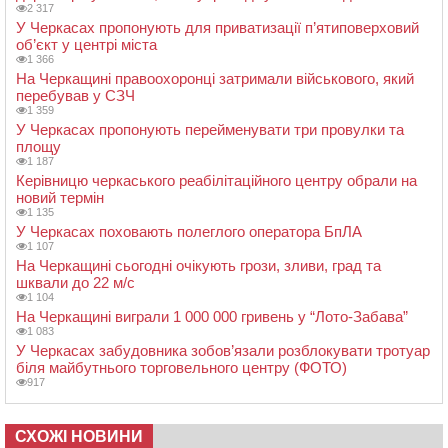
2 317
У Черкасах пропонують для приватизації п’ятиповерховий
об’єкт у центрі міста
1 366
На Черкащині правоохоронці затримали військового, який
перебував у СЗЧ
1 359
У Черкасах пропонують перейменувати три провулки та
площу
1 187
Керівницю черкаського реабілітаційного центру обрали на
новий термін
1 135
У Черкасах поховають полеглого оператора БпЛА
1 107
На Черкащині сьогодні очікують грози, зливи, град та
шквали до 22 м/с
1 104
На Черкащині виграли 1 000 000 гривень у “Лото-Забава”
1 083
У Черкасах забудовника зобов’язали розблокувати тротуар
біля майбутнього торговельного центру (ФОТО)
917
СХОЖІ НОВИНИ