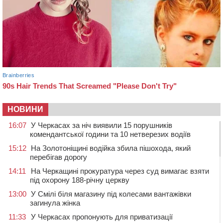
НОВИНИ
16:07
У Черкасах за ніч виявили 15 порушників
комендантської години та 10 нетверезих водіїв
15:12
На Золотоніщині водійка збила пішохода, який
перебігав дорогу
14:11
На Черкащині прокуратура через суд вимагає взяти
під охорону 188-річну церкву
13:00
У Смілі біля магазину під колесами вантажівки
загинула жінка
11:33
У Черкасах пропонують для приватизації