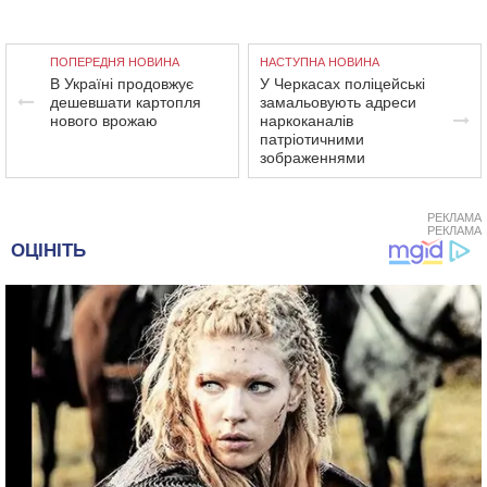
ПОПЕРЕДНЯ НОВИНА
НАСТУПНА НОВИНА
В Україні продовжує
У Черкасах поліцейські
дешевшати картопля
замальовують адреси
нового врожаю
наркоканалів
патріотичними
зображеннями
РЕКЛАМА
РЕКЛАМА