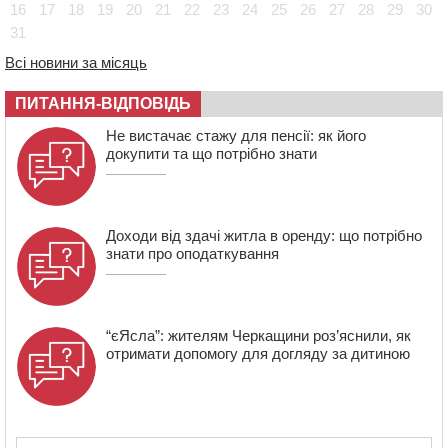
16
17
18
19
20
21
22
23
24
25
26
27
28
29
30
12:50
Внаслідок падіння вертольота загинув 28-річний
31
захисник зі Сміли
Всі новини за місяць
12:15
У центрі Черкас не поділили дорогу водії двох ВАЗів
ПИТАННЯ-ВІДПОВІДЬ
11:29
У Черкасах до середини серпня обмежать рух
транспорту на трьох вулицях
Не вистачає стажу для пенсії: як його
докупити та що потрібно знати
Доходи від здачі житла в оренду: що потрібно
знати про оподаткування
“єЯсла”: жителям Черкащини роз’яснили, як
отримати допомогу для догляду за дитиною