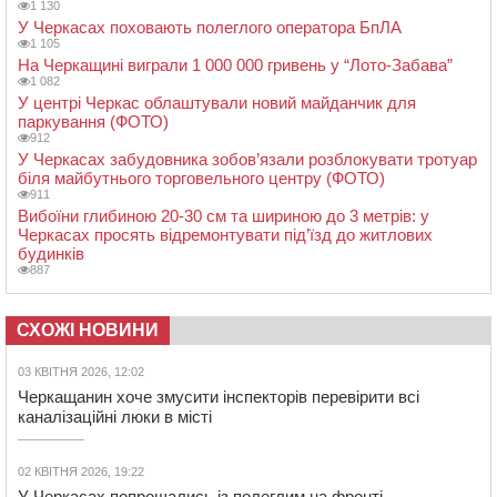
1 130
У Черкасах поховають полеглого оператора БпЛА
1 105
На Черкащині виграли 1 000 000 гривень у “Лото-Забава”
1 082
У центрі Черкас облаштували новий майданчик для
паркування (ФОТО)
912
У Черкасах забудовника зобов’язали розблокувати тротуар
біля майбутнього торговельного центру (ФОТО)
911
Вибоїни глибиною 20-30 см та шириною до 3 метрів: у
Черкасах просять відремонтувати під’їзд до житлових
будинків
887
СХОЖІ НОВИНИ
03 КВІТНЯ 2026, 12:02
Черкащанин хоче змусити інспекторів перевірити всі
каналізаційні люки в місті
02 КВІТНЯ 2026, 19:22
У Черкасах попрощались із полеглим на фронті