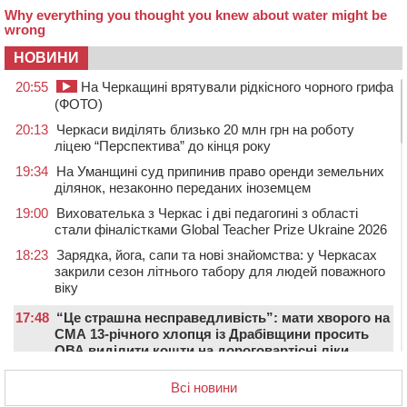
НОВИНИ
20:55
На Черкащині врятували рідкісного чорного грифа
(ФОТО)
20:13
Черкаси виділять близько 20 млн грн на роботу
ліцею “Перспектива” до кінця року
19:34
На Уманщині суд припинив право оренди земельних
ділянок, незаконно переданих іноземцем
19:00
Вихователька з Черкас і дві педагогині з області
стали фіналістками Global Teacher Prize Ukraine 2026
18:23
Зарядка, йога, сапи та нові знайомства: у Черкасах
закрили сезон літнього табору для людей поважного
віку
17:48
“Це страшна несправедливість”: мати хворого на
СМА 13-річного хлопця із Драбівщини просить
ОВА виділити кошти на дороговартісні ліки
17:15
На Уманщині судитимуть колишню очільницю відділу
Всі новини
освіти через закупівлю електрики за завищеною