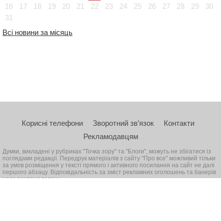
16
17
18
19
20
21
22
23
24
25
26
27
28
29
30
31
Всі новини за місяць
Корисні телефони
Зворотний зв’язок
Контакти
Рекламодавцям
Думки, викладені у рубриках "Точка зору" та "Блоги", можуть не збігатися із
поглядами редакції. Передрук матеріалів з сайту "Про все" можливий тільки
за умов розміщення у тексті прямого і активного посилання на сайт не далі
першого абзацу. Відповідальність за зміст рекламних оголошень та банерів
несе рекламодавець
© 2026, Всі права захищені