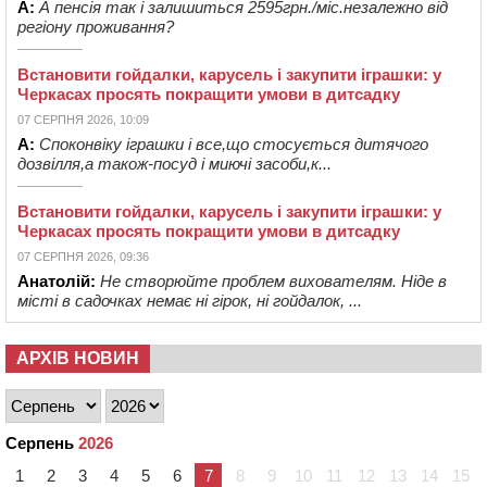
А:
А пенсія так і залишиться 2595грн./міс.незалежно від
регіону проживання?
Встановити гойдалки, карусель і закупити іграшки: у
Черкасах просять покращити умови в дитсадку
07 СЕРПНЯ 2026, 10:09
А:
Споконвіку іграшки і все,що стосується дитячого
дозвілля,а також-посуд і миючі засоби,к...
Встановити гойдалки, карусель і закупити іграшки: у
Черкасах просять покращити умови в дитсадку
07 СЕРПНЯ 2026, 09:36
Анатолій:
Не створюйте проблем вихователям. Ніде в
місті в садочках немає ні гірок, ні гойдалок, ...
АРХІВ НОВИН
Серпень
2026
1
2
3
4
5
6
7
8
9
10
11
12
13
14
15