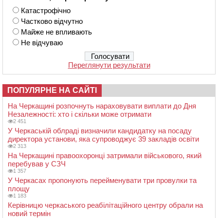
Катастрофічно
Частково відчутно
Майже не впливають
Не відчуваю
Переглянути результати
ПОПУЛЯРНЕ НА САЙТІ
На Черкащині розпочнуть нараховувати виплати до Дня
Незалежності: хто і скільки може отримати
2 451
У Черкаській облраді визначили кандидатку на посаду
директора установи, яка супроводжує 39 закладів освіти
2 313
На Черкащині правоохоронці затримали військового, який
перебував у СЗЧ
1 357
У Черкасах пропонують перейменувати три провулки та
площу
1 183
Керівницю черкаського реабілітаційного центру обрали на
новий термін