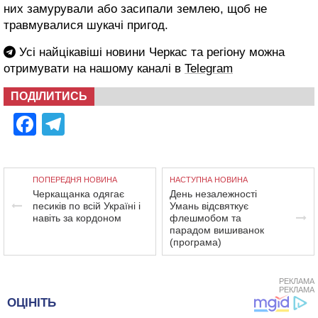
них замурували або засипали землею, щоб не
травмувалися шукачі пригод.
Усі найцікавіші новини Черкас та регіону можна
отримувати на нашому каналі в
Telegram
ПОДІЛИТИСЬ
Facebook
Telegram
ПОПЕРЕДНЯ НОВИНА
НАСТУПНА НОВИНА
Черкащанка одягає
День незалежності
песиків по всій Україні і
Умань відсвяткує
навіть за кордоном
флешмобом та
парадом вишиванок
(програма)
РЕКЛАМА
РЕКЛАМА