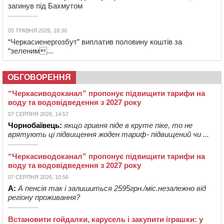
загинув під Бахмутом
05 ТРАВНЯ 2026, 18:30
“Черкасиенергозбут” виплатив половину коштів за
“зеленим...
ОБГОВОРЕННЯ
“Черкасиводоканал” пропонує підвищити тарифи на
воду та водовідведення з 2027 року
07 СЕРПНЯ 2026, 14:57
Чорнобаївець:
якщо гривня піде в круте піке, то не
врятують ці підвищення жоден тариф- підвищений чи ...
“Черкасиводоканал” пропонує підвищити тарифи на
воду та водовідведення з 2027 року
07 СЕРПНЯ 2026, 10:56
А:
А пенсія так і залишиться 2595грн./міс.незалежно від
регіону проживання?
Встановити гойдалки, карусель і закупити іграшки: у