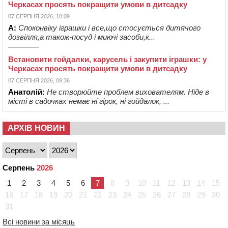
Черкасах просять покращити умови в дитсадку
07 СЕРПНЯ 2026, 10:09
А:
Споконвіку іграшки і все,що стосується дитячого
дозвілля,а також-посуд і миючі засоби,к...
Встановити гойдалки, карусель і закупити іграшки: у
Черкасах просять покращити умови в дитсадку
07 СЕРПНЯ 2026, 09:36
Анатолій:
Не створюйте проблем вихователям. Ніде в
місті в садочках немає ні гірок, ні гойдалок, ...
АРХІВ НОВИН
Серпень
2026
1
2
3
4
5
6
7
8
9
10
11
12
13
14
15
16
17
18
19
20
21
22
23
24
25
26
27
28
29
30
31
Всі новини за місяць