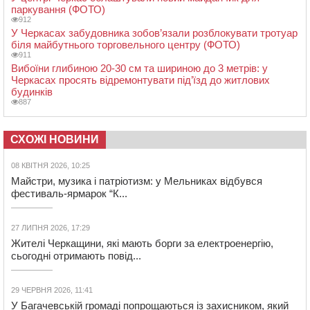
паркування (ФОТО)
912
У Черкасах забудовника зобов’язали розблокувати тротуар
біля майбутнього торговельного центру (ФОТО)
911
Вибоїни глибиною 20-30 см та шириною до 3 метрів: у
Черкасах просять відремонтувати під’їзд до житлових
будинків
887
СХОЖІ НОВИНИ
08 КВІТНЯ 2026, 10:25
Майстри, музика і патріотизм: у Мельниках відбувся
фестиваль-ярмарок “К...
27 ЛИПНЯ 2026, 17:29
Жителі Черкащини, які мають борги за електроенергію,
сьогодні отримають повід...
29 ЧЕРВНЯ 2026, 11:41
У Багачевській громаді попрощаються із захисником, який