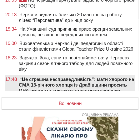
(ФОТО)
20:13
Черкаси виділять близько 20 млн грн на роботу
ліцею “Перспектива” до кінця року
19:34
На Уманщині суд припинив право оренди земельних
ділянок, незаконно переданих іноземцем
19:00
Вихователька з Черкас і дві педагогині з області
стали фіналістками Global Teacher Prize Ukraine 2026
18:23
Зарядка, йога, сапи та нові знайомства: у Черкасах
закрили сезон літнього табору для людей поважного
віку
17:48
“Це страшна несправедливість”: мати хворого на
СМА 13-річного хлопця із Драбівщини просить
ОВА виділити кошти на дороговартісні ліки
17:15
На Уманщині судитимуть колишню очільницю відділу
Всі новини
освіти через закупівлю електрики за завищеною
ціною
СОЦІАЛЬНА РЕКЛАМА
16:40
У Черкасах провели в останню путь двох
загиблих воїнів
16:07
До 1 вересня у Черкасах оновлюють дорожню