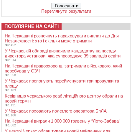
Переглянути результати
ПОПУЛЯРНЕ НА САЙТІ
На Черкащині розпочнуть нараховувати виплати до Дня
Незалежності: хто і скільки може отримати
2 452
У Черкаській облраді визначили кандидатку на посаду
директора установи, яка супроводжує 39 закладів освіти
2 314
На Черкащині правоохоронці затримали військового, який
перебував у СЗЧ
1 358
У Черкасах пропонують перейменувати три провулки та
площу
1 183
Керівницю черкаського реабілітаційного центру обрали на
новий термін
1 131
У Черкасах поховають полеглого оператора БпЛА
1 106
На Черкащині виграли 1 000 000 гривень у “Лото-Забава”
1 082
У центрі Черкас облаштували новий майданчик для