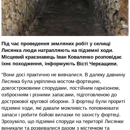
Під час проведення земляних робіт у селищі
Лисянка люди натрапляють на підземні ходи.
Місцевий краєзнавець Іван Коваленко розповідає
їхнє походження, інформують
Вісті Черкащини.
“Вони досі практично не вивчалися. В далеку давнину
Лисянка була укріплена мостом-фортецею,
довгостроковими спорудами, постійним гарнізоном,
озброєнням і різними запасами, підготовленою до
дострокової кругової оборони. З фортеці були прориті
підземні ходи, які давали можливість поповнювати
запаси і робити бойові вилазки по захисту фортеці.
Зрозуміло, що підземні споруди на території Лисянки
виникали та розвивалися разом з містечком та