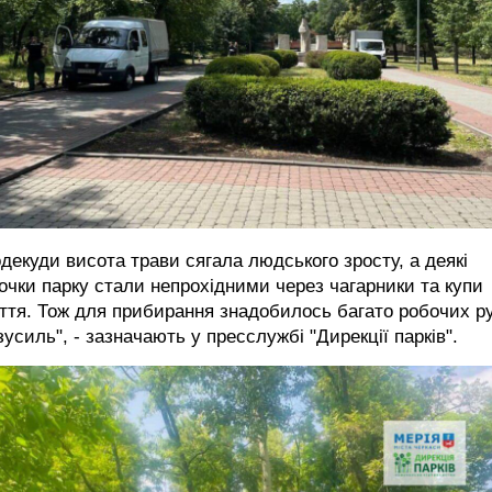
декуди висота трави сягала людського зросту, а деякі
очки парку стали непрохідними через чагарники та купи
ття. Тож для прибирання знадобилось багато робочих р
зусиль", - зазначають у пресслужбі "Дирекції парків".