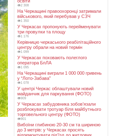
освіти
2 308
На Черкащині правоохоронці затримали
військового, який перебував у СЗЧ
1 350
У Черкасах пропонують перейменувати
три провулки та площу
1 176
Керівницю черкаського реабілітаційного
центру обрали на новий термін
1 099
У Черкасах поховають полеглого
оператора БпЛА
1 095
На Черкащині виграли 1 000 000 гривень
у “Лото-Забава”
1 078
У центрі Черкас облаштували новий
майданчик для паркування (ФОТО)
909
У Черкасах забудовника зобов’язали
розблокувати тротуар біля майбутнього
торговельного центру (ФОТО)
901
Вибоїни глибиною 20-30 см та шириною
до 3 метрів: у Черкасах просять
відремонтувати під’їзд до житлових