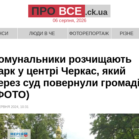
ПРО
ВСЕ
.ck.ua
06 серпня, 2026
НСИ
ЛЮДИ В ЧЕ
ФОТОРЕПОРТАЖ
РІЗНЕ
омунальники розчищають
арк у центрі Черкас, який
ерез суд повернули громад
ФОТО)
ЕРВНЯ 2024, 10:31