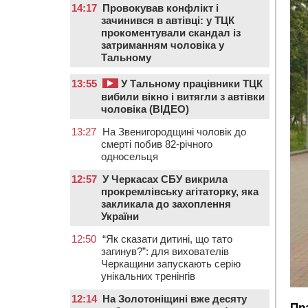
14:17
Провокував конфлікт і
зачинився в автівці: у ТЦК
прокоментували скандал із
затриманням чоловіка у
Тальному
13:55
У Тальному працівники ТЦК
вибили вікно і витягли з автівки
чоловіка (ВІДЕО)
13:27
На Звенигородщині чоловік до
смерті побив 82-річного
односельця
12:57
У Черкасах СБУ викрила
прокремлівську агітаторку, яка
закликала до захоплення
України
12:50
“Як сказати дитині, що тато
загинув?”: для вихователів
Черкащини запускають серію
унікальних тренінгів
12:14
На Золотоніщині вже десяту
Пр