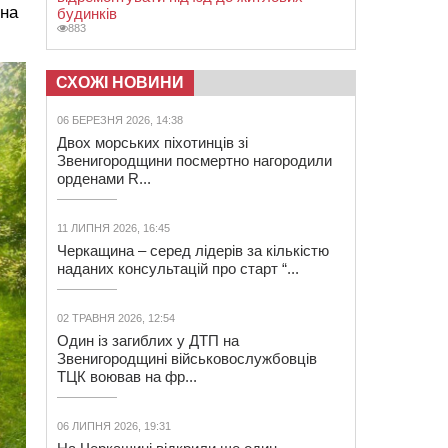
 на
будинків
883
СХОЖІ НОВИНИ
06 БЕРЕЗНЯ 2026, 14:38
Двох морських піхотинців зі
Звенигородщини посмертно нагородили
орденами R...
11 ЛИПНЯ 2026, 16:45
Черкащина – серед лідерів за кількістю
наданих консультацій про старт “...
02 ТРАВНЯ 2026, 12:54
Один із загиблих у ДТП на
Звенигородщині військовослужбовців
ТЦК воював на фр...
06 ЛИПНЯ 2026, 19:31