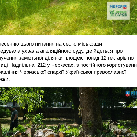
есенню цього питання на сесію міськради
редувала
ухвала апеляційного суду
, де йдеться про
учення земельної ділянки площею понад 12 гектарів по
иці Надпільна, 212 у Черкасах, з постійного користуванн
авління Черкаської єпархії Української православної
кви.