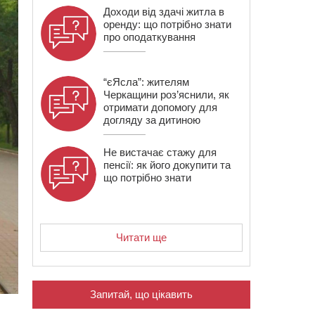
Доходи від здачі житла в
оренду: що потрібно знати
про оподаткування
“єЯсла”: жителям
Черкащини роз’яснили, як
отримати допомогу для
догляду за дитиною
Не вистачає стажу для
пенсії: як його докупити та
що потрібно знати
Читати ще
Запитай, що цікавить