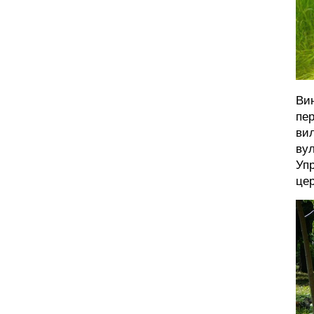
Вин
пе
вил
вул
Упр
цер