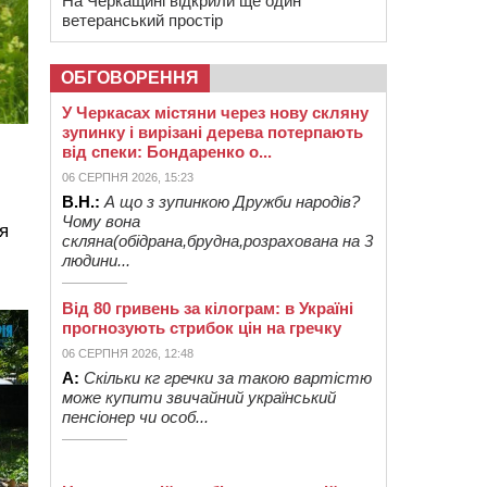
На Черкащині відкрили ще один
ветеранський простір
ОБГОВОРЕННЯ
У Черкасах містяни через нову скляну
зупинку і вирізані дерева потерпають
від спеки: Бондаренко о...
06 СЕРПНЯ 2026, 15:23
В.Н.:
А що з зупинкою Дружби народів?
Чому вона
я
скляна(обідрана,брудна,розрахована на 3
людини...
Від 80 гривень за кілограм: в Україні
прогнозують стрибок цін на гречку
06 СЕРПНЯ 2026, 12:48
А:
Скільки кг гречки за такою вартістю
може купити звичайний український
пенсіонер чи особ...