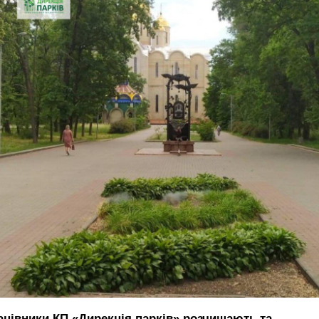
ацівники КП «Дирекція парків» розчищають та