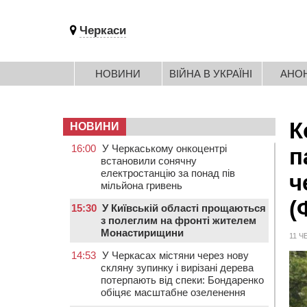
Черкаси
НОВИНИ
ВІЙНА В УКРАЇНІ
АНО
К
НОВИНИ
16:00
У Черкаському онкоцентрі
п
встановили сонячну
електростанцію за понад пів
ч
мільйона гривень
(
15:30
У Київській області прощаються
з полеглим на фронті жителем
Монастирищини
11 Ч
14:53
У Черкасах містяни через нову
скляну зупинку і вирізані дерева
потерпають від спеки: Бондаренко
обіцяє масштабне озеленення