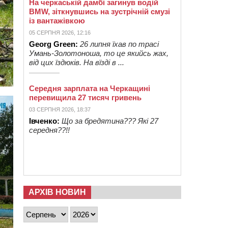
На черкаській дамбі загинув водій
BMW, зіткнувшись на зустрічній смузі
із вантажівкою
05 СЕРПНЯ 2026, 12:16
Georg Green:
26 липня їхав по трасі
Умань-Золотоноша, то це якийсь жах,
від цих їздюків. На вїзді в ...
Середня зарплата на Черкащині
перевищила 27 тисяч гривень
03 СЕРПНЯ 2026, 18:37
Івченко:
Що за бредятина??? Які 27
середня??!!
АРХІВ НОВИН