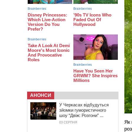
16:16
У Дахнівському лісництві
екоінспектори натрапили на
незаконне будівництво
15:38
У лікарні померла жінка, яку на
пішохідному переході в
Черкаському районі збила автівка
15:08
Від Чернівців до Бакоти: пів сотні
працівників “Черкасиобленерго”
побували у мандрівці
АНОНСИ
У Черкасах відбудуться
зйомки гумористичного
шоу “Двіж: Розгони” ...
Як
03 СЕРПНЯ
ро