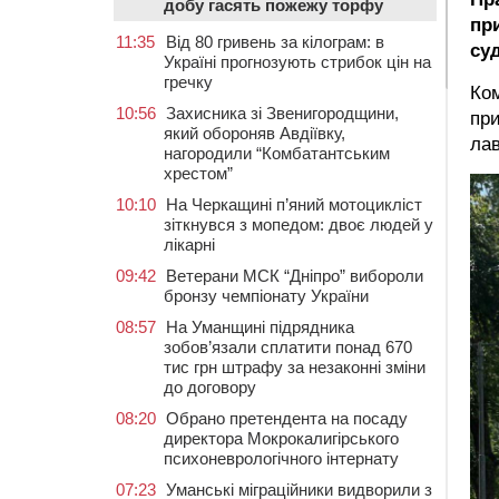
добу гасять пожежу торфу
пр
11:35
Від 80 гривень за кілограм: в
су
Україні прогнозують стрибок цін на
гречку
Ком
10:56
Захисника зі Звенигородщини,
при
який обороняв Авдіївку,
лав
нагородили “Комбатантським
хрестом”
10:10
На Черкащині п’яний мотоцикліст
зіткнувся з мопедом: двоє людей у
лікарні
09:42
Ветерани МСК “Дніпро” вибороли
бронзу чемпіонату України
08:57
На Уманщині підрядника
зобов’язали сплатити понад 670
тис грн штрафу за незаконні зміни
до договору
08:20
Обрано претендента на посаду
директора Мокрокалигірського
психоневрологічного інтернату
07:23
Уманські міграційники видворили з