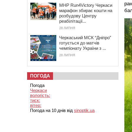
ран
MHP Run4Victory Черкаси
бал
марафон збирає кошти на
розбудову Центру
реабілітації...
28 ЛИПНЯ
Черкаський МСК “Дніпро”
готується до матчів
чемпіонату України з ...
28 ЛИПНЯ
ПОГОДА
Погода
Черкаси
вологість:
тиск:
вітер:
Погода на 10 днів від
sinoptik.ua