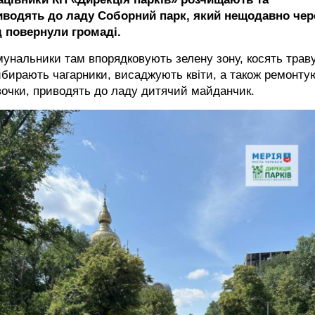
иводять до ладу Соборний парк, який нещодавно чер
д повернули громаді.
унальники там впорядковують зелену зону, косять траву
бирають чагарники, висаджують квіти, а також ремонту
очки, приводять до ладу дитячий майданчик.