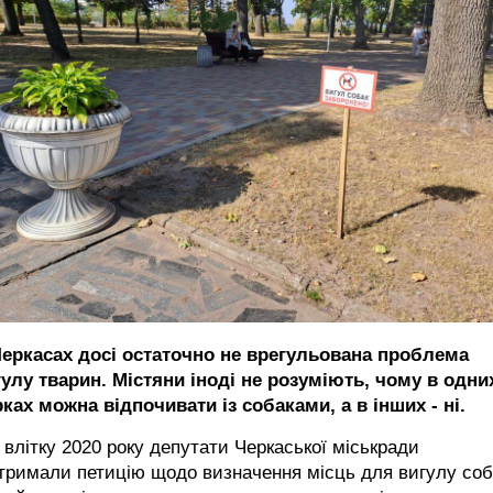
Черкасах досі остаточно не врегульована проблема
гулу тварин. Містяни іноді не розуміють, чому в одни
ках можна відпочивати із собаками, а в інших - ні.
влітку 2020 року депутати Черкаської міськради
тримали петицію щодо визначення місць для вигулу соб