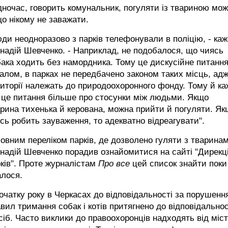
ночас, говорить комунальник, погуляти із твариною мож
о нікому не заважати.
ди неодноразово з парків телефонували в поліцію, - каж
надій Шевченко. - Наприклад, не подобалося, що чиясь
ака ходить без намордника. Тому це дискусійне питання
алом, в парках не передбачено законом таких місць, ад
иторії належать до природоохоронного фонду. Тому й ка
 це питання більше про стосунки між людьми. Якщо
рина тихенька й керована, можна прийти й погуляти. Я
сь робить зауваження, то адекватно відреагувати".
повним переліком парків, де дозволено гуляти з тварина
надій Шевченко порадив ознайомитися на сайті "Дирекці
ків". Проте журналістам
Про все
цей список знайти поки
алося.
очатку року в Черкасах до відповідальності за порушенн
вил тримання собак і котів притягнено до відповідальнос
сіб. Часто виклики до правоохоронців надходять від міст