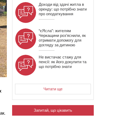
Доходи від здачі житла в
оренду: що потрібно знати
про оподаткування
“єЯсла”: жителям
Черкащини роз’яснили, як
отримати допомогу для
догляду за дитиною
Не вистачає стажу для
пенсії: як його докупити та
що потрібно знати
Читати ще
х
Запитай, що цікавить
ак.