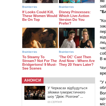
які
14:03
Постраждав водій і неповнолітня
заб
пасажирка: у Чорнобаї мотоцикліст
"Б
врізався у легковик
"Ко
13:30
Раптово помер: у Черкасах
попрощалися із 35-річним
зак
прикордонником
пе
ві
люд
час
соб
В к
Чол
вре
АНОНСИ
"У 
обл
У Черкасах відбудуться
зйомки гумористичного
Вол
шоу “Двіж: Розгони” ...
що 
03 СЕРПНЯ
міс