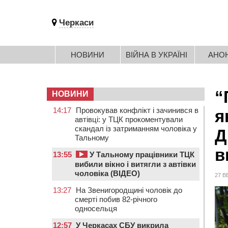
Черкаси
НОВИНИ
ВІЙНА В УКРАЇНІ
АНО
“
НОВИНИ
14:17
Провокував конфлікт і зачинився в
я
автівці: у ТЦК прокоментували
скандал із затриманням чоловіка у
Д
Тальному
в
13:55
У Тальному працівники ТЦК
вибили вікно і витягли з автівки
чоловіка (ВІДЕО)
27 В
13:27
На Звенигородщині чоловік до
смерті побив 82-річного
односельця
12:57
У Черкасах СБУ викрила