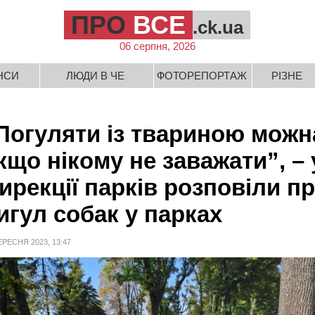
ПРО
ВСЕ
.ck.ua
06 серпня, 2026
НСИ
ЛЮДИ В ЧЕ
ФОТОРЕПОРТАЖ
РІЗНЕ
Погуляти із твариною можн
кщо нікому не заважати”, – 
ирекції парків розповіли п
игул собак у парках
ЕРЕСНЯ 2023, 13:47