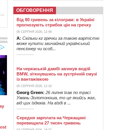
ОБГОВОРЕННЯ
Від 80 гривень за кілограм: в Україні
прогнозують стрибок цін на гречку
06 СЕРПНЯ 2026, 12:48
А:
Скільки кг гречки за такою вартістю
ЛАМА
ЛАМА
може купити звичайний український
пенсіонер чи особ...
На черкаській дамбі загинув водій
BMW, зіткнувшись на зустрічній смузі
із вантажівкою
05 СЕРПНЯ 2026, 12:16
Georg Green:
26 липня їхав по трасі
Умань-Золотоноша, то це якийсь жах,
від цих їздюків. На вїзді в ...
Середня зарплата на Черкащині
перевищила 27 тисяч гривень
03 СЕРПНЯ 2026, 18:37