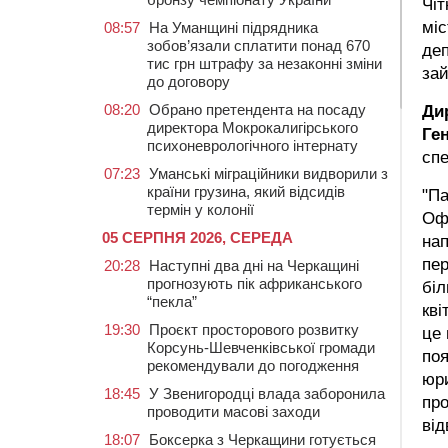
Чіт
мі
08:57
На Уманщині підрядника
зобов’язали сплатити понад 670
деп
тис грн штрафу за незаконні зміни
зай
до договору
08:20
Обрано претендента на посаду
Ди
директора Мокрокалигірського
Ге
психоневрологічного інтернату
спе
07:23
Уманські міграційники видворили з
країни грузина, який відсидів
"Па
термін у колонії
Офі
05 СЕРПНЯ 2026, СЕРЕДА
нап
пер
20:28
Наступні два дні на Черкащині
прогнозують пік африканського
біл
“пекла”
кві
19:30
Проєкт просторового розвитку
це 
Корсунь-Шевченківської громади
поя
рекомендували до погодження
юр
18:45
У Звенигородці влада заборонила
про
проводити масові заходи
від
18:07
Боксерка з Черкащини готується