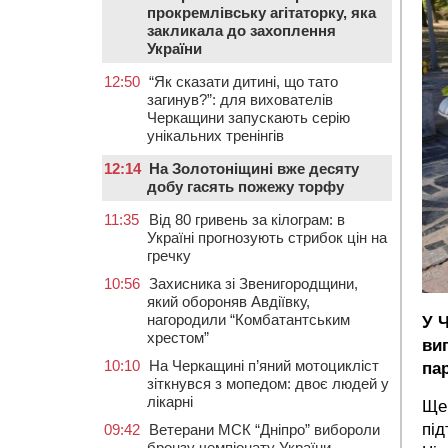
прокремлівську агітаторку, яка
закликала до захоплення
України
12:50
“Як сказати дитині, що тато
загинув?”: для вихователів
Черкащини запускають серію
унікальних тренінгів
12:14
На Золотоніщині вже десяту
добу гасять пожежу торфу
11:35
Від 80 гривень за кілограм: в
Україні прогнозують стрибок цін на
гречку
10:56
Захисника зі Звенигородщини,
який обороняв Авдіївку,
нагородили “Комбатантським
У 
хрестом”
ви
10:10
На Черкащині п’яний мотоцикліст
пар
зіткнувся з мопедом: двоє людей у
лікарні
Ще 
під
09:42
Ветерани МСК “Дніпро” вибороли
бронзу чемпіонату України