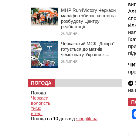
виг
MHP Run4Victory Черкаси
Але
марафон збирає кошти на
спо
розбудову Центру
кіл
реабілітації...
нал
28 ЛИПНЯ
їха
Черкаський МСК “Дніпро”
при
готується до матчів
під
чемпіонату України з ...
28 ЛИПНЯ
ЧИ
про
ПОГОДА
У
на
Погода
Черкаси
П
вологість:
тиск:
вітер:
Погода на 10 днів від
sinoptik.ua