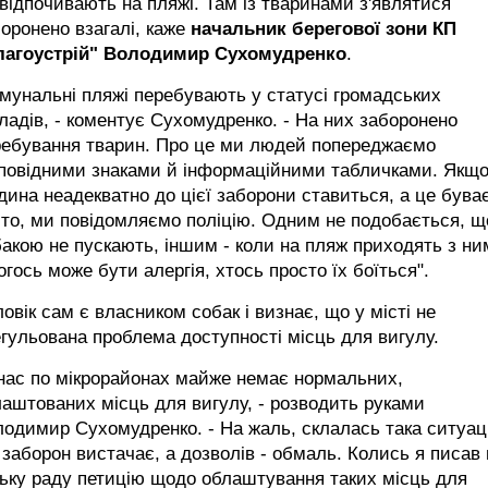
 відпочивають на пляжі. Там із тваринами з'являтися
оронено взагалі, каже
начальник берегової зони КП
лагоустрій" Володимир Сухомудренко
.
мунальні пляжі перебувають у статусі громадських
ладів, - коментує Сухомудренко. - На них заборонено
ребування тварин. Про це ми людей попереджаємо
дповідними знаками й інформаційними табличками. Якщ
ина неадекватно до цієї заборони ставиться, а це бува
то, ми повідомляємо поліцію. Одним не подобається, щ
акою не пускають, іншим - коли на пляж приходять з ни
огось може бути алергія, хтось просто їх боїться".
овік сам є власником собак і визнає, що у місті не
гульована проблема доступності місць для вигулу.
нас по мікрорайонах майже немає нормальних,
аштованих місць для вигулу, - розводить руками
одимир Сухомудренко. - На жаль, склалась така ситуац
заборон вистачає, а дозволів - обмаль. Колись я писав 
ьку раду петицію щодо облаштування таких місць для