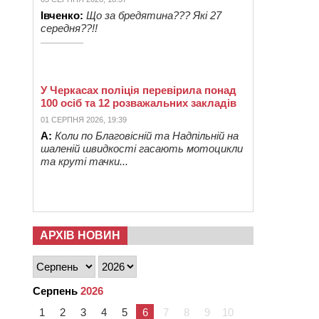
Івченко:
Що за бредятина??? Які 27
середня??!!
У Черкасах поліція перевірила понад
100 осіб та 12 розважальних закладів
01 СЕРПНЯ 2026, 19:39
А:
Коли по Благовісній та Надпільній на
шаленій швидкості гасають мотоцикли
та круті тачки...
АРХІВ НОВИН
Серпень
2026
1
2
3
4
5
6
7
8
9
10