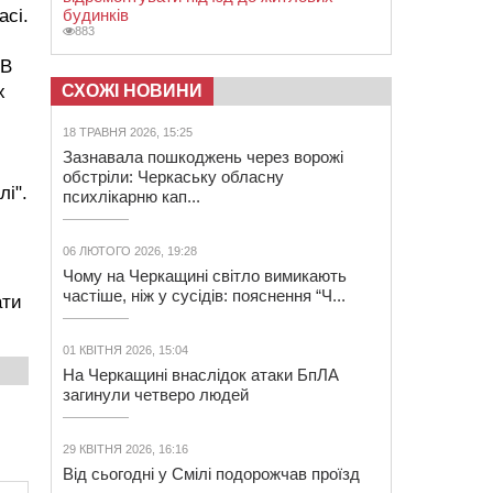
асі.
будинків
883
 В
х
СХОЖІ НОВИНИ
18 ТРАВНЯ 2026, 15:25
Зазнавала пошкоджень через ворожі
обстріли: Черкаську обласну
лі".
психлікарню кап...
06 ЛЮТОГО 2026, 19:28
Чому на Черкащині світло вимикають
частіше, ніж у сусідів: пояснення “Ч...
ати
01 КВІТНЯ 2026, 15:04
На Черкащині внаслідок атаки БпЛА
загинули четверо людей
29 КВІТНЯ 2026, 16:16
Від сьогодні у Смілі подорожчав проїзд