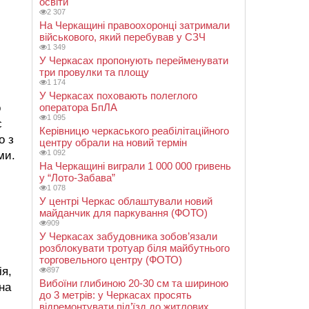
освіти
2 307
На Черкащині правоохоронці затримали
військового, який перебував у СЗЧ
1 349
У Черкасах пропонують перейменувати
три провулки та площу
1 174
У Черкасах поховають полеглого
о
оператора БпЛА
1 095
є
Керівницю черкаського реабілітаційного
о з
центру обрали на новий термін
1 092
ми.
На Черкащині виграли 1 000 000 гривень
у “Лото-Забава”
1 078
У центрі Черкас облаштували новий
майданчик для паркування (ФОТО)
909
У Черкасах забудовника зобов’язали
розблокувати тротуар біля майбутнього
торговельного центру (ФОТО)
ія,
897
Вибоїни глибиною 20-30 см та шириною
на
до 3 метрів: у Черкасах просять
відремонтувати під’їзд до житлових