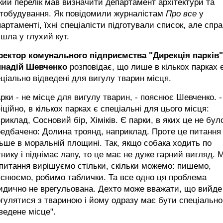
кий перелік мав визначити департамент архітектури та
стобудування. Як повідомили журналістам
Про все
у
артаменті, їхні спеціалісти підготували список, але спр
шла у глухий кут.
ректор комунального підприємства "Дирекція парків"
ннадій Шевченко
розповідає, що лише в кількох парках 
ціально відведені для вигулу тварин місця.
рки - не місце для вигулу тварин, - пояснює Шевченко. -
ційно, в кількох парках є спеціальні для цього місця:
риклад, Сосновий бір, Хіміків. Є парки, в яких це не бул
едбачено: Долина троянд, наприклад. Проте це питання
ьше в моральній площині. Так, якщо собака ходить по
тнику і піднімає лапу, то це має не дуже гарний вигляд. 
питання вирішуємо стільки, скільки можемо: пишемо,
снюємо, робимо таблички. Та все одно ця проблема
идично не врегульована. Дехто може вважати, що вийде
гулятися з твариною і йому одразу має бути спеціально
ведене місце".