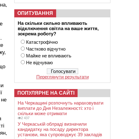
на,
ОПИТУВАННЯ
На скільки сильно впливають
е
відключення світла на ваше життя,
зокрема роботу?
.
Катастрофічно
же
Частково відчутно
жу,
Майже не впливають
Не відчуваю
кщо
Переглянути результати
ми
ї
ПОПУЛЯРНЕ НА САЙТІ
 не
На Черкащині розпочнуть нараховувати
виплати до Дня Незалежності: хто і
скільки може отримати
я
2 437
У Черкаській облраді визначили
ті
кандидатку на посаду директора
ян,
установи, яка супроводжує 39 закладів