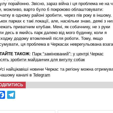
улу порайонно. Звісно, зараз війна і ця проблема не на ч
, можливо, варто було б покроково облаштовувати:
чатку в одному районі зробити, через пів року в іншому.
ькох парках є такі локації, але, наскільки знаю, деякі з ни
ежать приватним клубам. Мені, як собачнику, не з руки
ти десь в якийсь парк далеко від мого будинку, коли я
ходжу додому втомлений після роботи. Тому, якщо
сумувати, ця проблема в Черкасах неврегульована взага
ТАЙТЕ ТАКОЖ:
Парк “замінований”: у центрі Черкас
сять зробити майданчик для вигулу собак
сі найцікавіші новини Черкас та регіону можна отримув
 нашому каналі в
Telegram
ОДІЛИТИСЬ
Facebook
Telegram