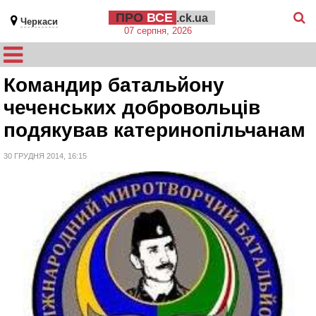
ПРО
ВСЕ
.ck.ua
Черкаси
07 серпня, 2026
Командир батальйону
чеченських добровольців
подякував катеринопільчанам
30 ГРУДНЯ 2014, 16:15