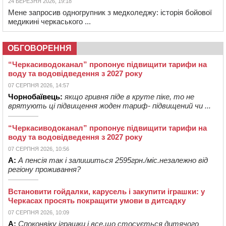
24 БЕРЕЗНЯ 2026, 19:18
Мене запросив одногрупник з медколеджу: історія бойової
медикині черкаського ...
ОБГОВОРЕННЯ
“Черкасиводоканал” пропонує підвищити тарифи на
воду та водовідведення з 2027 року
07 СЕРПНЯ 2026, 14:57
Чорнобаївець:
якщо гривня піде в круте піке, то не
врятують ці підвищення жоден тариф- підвищений чи ...
“Черкасиводоканал” пропонує підвищити тарифи на
воду та водовідведення з 2027 року
07 СЕРПНЯ 2026, 10:56
А:
А пенсія так і залишиться 2595грн./міс.незалежно від
регіону проживання?
Встановити гойдалки, карусель і закупити іграшки: у
Черкасах просять покращити умови в дитсадку
07 СЕРПНЯ 2026, 10:09
А:
Споконвіку іграшки і все,що стосується дитячого