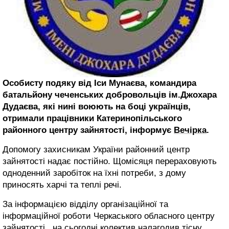
Особисту подяку від Іси Мунаєва, командира
батальйону чеченських добровольців ім.Джохара
Дудаєва, які нині воюють на боці українців,
отримали працівники Катеринопільського
районного центру зайнятості, інформує
Вечірка
.
Допомогу захисникам України районний центр
зайнятості надає постійно. Щомісяця перераховують
одноденний заробіток на їхні потреби, з дому
приносять харчі та теплі речі.
За інформацією відділу організаційної та
інформаційної роботи Черкаського обласного центру
зайнятості, на сьогодні колектив налагодив тісну