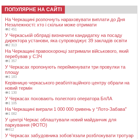
ПОПУЛЯРНЕ НА САЙТІ
На Черкащині розпочнуть нараховувати виплати до Дня
Незалежності: хто і скільки може отримати
2 451
У Черкаській облраді визначили кандидатку на посаду
директора установи, яка супроводжує 39 закладів освіти
2 313
На Черкащині правоохоронці затримали військового, який
перебував у СЗЧ
1 357
У Черкасах пропонують перейменувати три провулки та
площу
1 183
Керівницю черкаського реабілітаційного центру обрали на
новий термін
1 130
У Черкасах поховають полеглого оператора БпЛА
1 105
На Черкащині виграли 1 000 000 гривень у “Лото-Забава”
1 082
У центрі Черкас облаштували новий майданчик для
паркування (ФОТО)
912
У Черкасах забудовника зобов’язали розблокувати тротуар