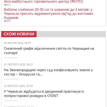
біля майбутнього торговельного центру (ФОТО)
911
Вибоїни глибиною 20-30 см та шириною до 3 метрів: у
Черкасах просять відремонтувати під’їзд до житлових
будинків
887
СХОЖІ НОВИНИ
09 КВІТНЯ 2026, 08:37
Оновлений графік відключення світла по Черкащині на
сьогодні
27 ЛЮТОГО 2026, 09:17
На Звенигородщині через суд конфісковують землю у
сестер – білоруски та...
11 ЛЮТОГО 2026, 07:54
У Черкасах відбудеться дводенний практикум із
геопросторової розвідки в OSINT