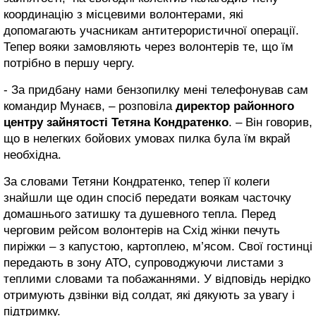
координацію з місцевими волонтерами, які
допомагають учасникам антитерористичної операції.
Тепер вояки замовляють через волонтерів те, що їм
потрібно в першу чергу.
- За придбану нами бензопилку мені телефонував сам
командир Мунаєв, – розповіла
директор районного
центру зайнятості Тетяна Кондратенко
. – Він говорив,
що в нелегких бойових умовах пилка була їм вкрай
необхідна.
За словами Тетяни Кондратенко, тепер її колеги
знайшли ще один спосіб передати воякам часточку
домашнього затишку та душевного тепла. Перед
черговим рейсом волонтерів на Схід жінки печуть
пиріжки – з капустою, картоплею, м’ясом. Свої гостинці
передають в зону АТО, супроводжуючи листами з
теплими словами та побажаннями. У відповідь нерідко
отримують дзвінки від солдат, які дякують за увагу і
підтримку.