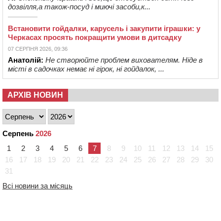
дозвілля,а також-посуд і миючі засоби,к...
Встановити гойдалки, карусель і закупити іграшки: у
Черкасах просять покращити умови в дитсадку
07 СЕРПНЯ 2026, 09:36
Анатолій:
Не створюйте проблем вихователям. Ніде в
місті в садочках немає ні гірок, ні гойдалок, ...
АРХІВ НОВИН
Серпень
2026
1
2
3
4
5
6
7
8
9
10
11
12
13
14
15
16
17
18
19
20
21
22
23
24
25
26
27
28
29
30
31
Всі новини за місяць