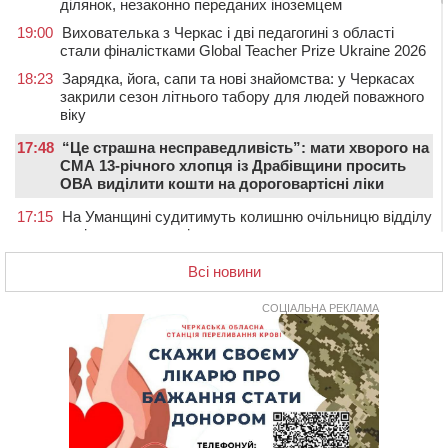
ділянок, незаконно переданих іноземцем
19:00
Вихователька з Черкас і дві педагогині з області
стали фіналістками Global Teacher Prize Ukraine 2026
18:23
Зарядка, йога, сапи та нові знайомства: у Черкасах
закрили сезон літнього табору для людей поважного
віку
17:48
“Це страшна несправедливість”: мати хворого на
СМА 13-річного хлопця із Драбівщини просить
ОВА виділити кошти на дороговартісні ліки
17:15
На Уманщині судитимуть колишню очільницю відділу
освіти через закупівлю електрики за завищеною
ціною
Всі новини
16:40
У Черкасах провели в останню путь двох
загиблих воїнів
СОЦІАЛЬНА РЕКЛАМА
16:07
До 1 вересня у Черкасах оновлюють дорожню
розмітку біля навчальних закладів (ФОТОФАКТ)
15:39
На честь загиблого захисника і чемпіона світу в
Черкасах відкрили спортивно-реабілітаційний центр
15:05
На Звенигородщині, попри заборону міськради,
проведуть “Ше.Fest”