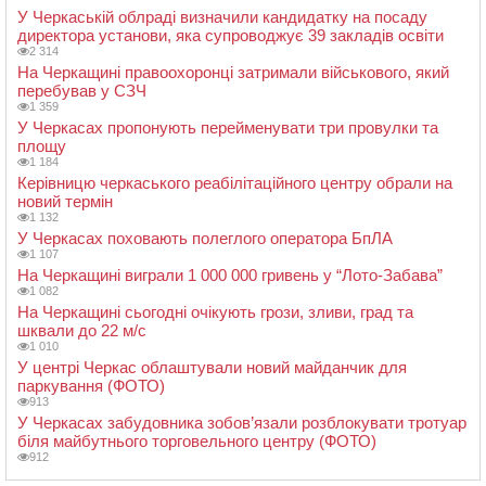
У Черкаській облраді визначили кандидатку на посаду
директора установи, яка супроводжує 39 закладів освіти
2 314
На Черкащині правоохоронці затримали військового, який
перебував у СЗЧ
1 359
У Черкасах пропонують перейменувати три провулки та
площу
1 184
Керівницю черкаського реабілітаційного центру обрали на
новий термін
1 132
У Черкасах поховають полеглого оператора БпЛА
1 107
На Черкащині виграли 1 000 000 гривень у “Лото-Забава”
1 082
На Черкащині сьогодні очікують грози, зливи, град та
шквали до 22 м/с
1 010
У центрі Черкас облаштували новий майданчик для
паркування (ФОТО)
913
У Черкасах забудовника зобов’язали розблокувати тротуар
біля майбутнього торговельного центру (ФОТО)
912