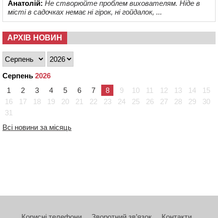
Анатолій:
Не створюйте проблем вихователям. Ніде в
місті в садочках немає ні гірок, ні гойдалок, ...
АРХІВ НОВИН
Серпень
2026
1
2
3
4
5
6
7
8
9
10
11
12
13
14
15
16
17
18
19
20
21
22
23
24
25
26
27
28
29
30
31
Всі новини за місяць
Корисні телефони
Зворотний зв’язок
Контакти