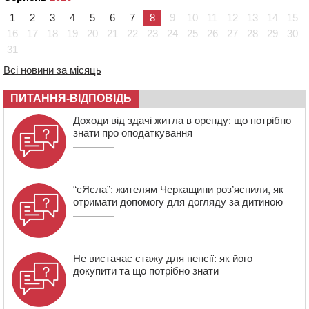
09:42
“Черкасиводоканал” пропонує підвищити
1
2
3
4
5
6
7
8
9
10
11
12
13
14
15
тарифи на воду та водовідведення з 2027 року
16
17
18
19
20
21
22
23
24
25
26
27
28
29
30
09:08
Встановити гойдалки, карусель і закупити іграшки: у
31
Черкасах просять покращити умови в дитсадку
Всі новини за місяць
08:22
“На щиті” у Чорнобаївську громаду повертається
полеглий біля Кліщіївки воїн
ПИТАННЯ-ВІДПОВІДЬ
07:30
Понад 968 мільйонів гривень земельного податку
Доходи від здачі житла в оренду: що потрібно
сплатили на Черкащині
знати про оподаткування
“єЯсла”: жителям Черкащини роз’яснили, як
отримати допомогу для догляду за дитиною
Не вистачає стажу для пенсії: як його
докупити та що потрібно знати