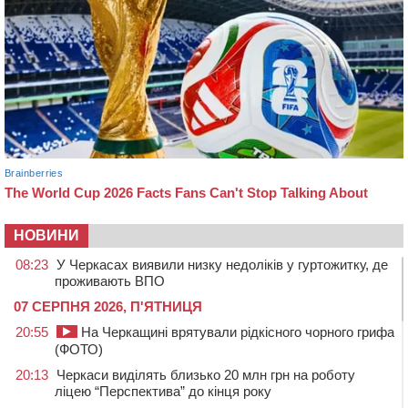
НОВИНИ
08:23
У Черкасах виявили низку недоліків у гуртожитку, де
проживають ВПО
07 СЕРПНЯ 2026, П'ЯТНИЦЯ
20:55
На Черкащині врятували рідкісного чорного грифа
(ФОТО)
20:13
Черкаси виділять близько 20 млн грн на роботу
ліцею “Перспектива” до кінця року