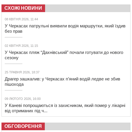
СХОЖІ НОВИНИ
08 КВІТНЯ 2026, 11:44
У Черкасах патрульні виявили водія маршрутки, який їздив
без прав
02 КВІТНЯ 2026, 11:15
У Черкасах пляж “Дахнівський” почали готувати до нового
сезону
25 ТРАВНЯ 2026, 18:37
Драгер зашкалив: у Черкасах п’яний водій ледве не збив
пішохода
09 ЛЮТОГО 2026, 16:00
У Каневі попрощаються із захисником, який помер у лікарні
від отриманих під ч...
ОБГОВОРЕННЯ