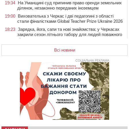
19:34
На Уманщині суд припинив право оренди земельних
ділянок, незаконно переданих іноземцем
19:00
Вихователька з Черкас і дві педагогині з області
стали фіналістками Global Teacher Prize Ukraine 2026
18:23
Зарядка, йога, сапи та нові знайомства: у Черкасах
закрили сезон літнього табору для людей поважного
віку
17:48
“Це страшна несправедливість”: мати хворого на
Всі новини
СМА 13-річного хлопця із Драбівщини просить
ОВА виділити кошти на дороговартісні ліки
СОЦІАЛЬНА РЕКЛАМА
17:15
На Уманщині судитимуть колишню очільницю відділу
освіти через закупівлю електрики за завищеною
ціною
16:40
У Черкасах провели в останню путь двох
загиблих воїнів
16:07
До 1 вересня у Черкасах оновлюють дорожню
розмітку біля навчальних закладів (ФОТОФАКТ)
15:39
На честь загиблого захисника і чемпіона світу в
Черкасах відкрили спортивно-реабілітаційний центр