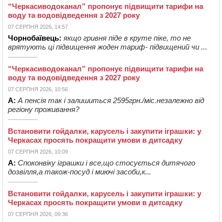
“Черкасиводоканал” пропонує підвищити тарифи на
воду та водовідведення з 2027 року
07 СЕРПНЯ 2026, 14:57
Чорнобаївець:
якщо гривня піде в круте піке, то не
врятують ці підвищення жоден тариф- підвищений чи ...
“Черкасиводоканал” пропонує підвищити тарифи на
воду та водовідведення з 2027 року
07 СЕРПНЯ 2026, 10:56
А:
А пенсія так і залишиться 2595грн./міс.незалежно від
регіону проживання?
Встановити гойдалки, карусель і закупити іграшки: у
Черкасах просять покращити умови в дитсадку
07 СЕРПНЯ 2026, 10:09
А:
Споконвіку іграшки і все,що стосується дитячого
дозвілля,а також-посуд і миючі засоби,к...
Встановити гойдалки, карусель і закупити іграшки: у
Черкасах просять покращити умови в дитсадку
07 СЕРПНЯ 2026, 09:36