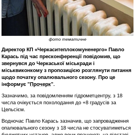
фото тематичне
Директор КП «Черкаситеплокомуненерго» Павло
Карась під час пресконференції повідомив, що
звернувся до Черкаської міськради і
міськвиконкому з пропозицією розглянути питання
щодо початку опалювального сезону.
Про це
інформує "
Прочерк
".
Зазначимо, за повідомленням гідрометцентру, з 18
числа очікується похолодання до +8 градусів за
Цельсієм.
Водночас Павло Карась зазначив, що запровадження
опалювального сезону з 18 числа не стосуватиметься
бюджетних установ, адже вони працюють на підставі