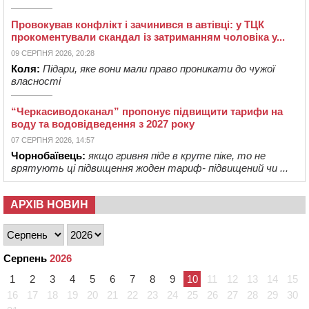
Провокував конфлікт і зачинився в автівці: у ТЦК
прокоментували скандал із затриманням чоловіка у...
09 СЕРПНЯ 2026, 20:28
Коля:
Підари, яке вони мали право проникати до чужої
власності
“Черкасиводоканал” пропонує підвищити тарифи на
воду та водовідведення з 2027 року
07 СЕРПНЯ 2026, 14:57
Чорнобаївець:
якщо гривня піде в круте піке, то не
врятують ці підвищення жоден тариф- підвищений чи ...
АРХІВ НОВИН
Серпень
2026
1
2
3
4
5
6
7
8
9
10
11
12
13
14
15
16
17
18
19
20
21
22
23
24
25
26
27
28
29
30