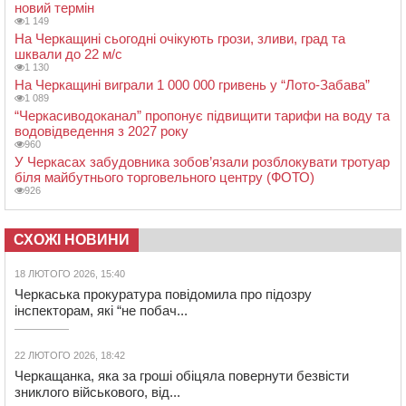
новий термін
1 149
На Черкащині сьогодні очікують грози, зливи, град та
шквали до 22 м/с
1 130
На Черкащині виграли 1 000 000 гривень у “Лото-Забава”
1 089
“Черкасиводоканал” пропонує підвищити тарифи на воду та
водовідведення з 2027 року
960
У Черкасах забудовника зобов’язали розблокувати тротуар
біля майбутнього торговельного центру (ФОТО)
926
СХОЖІ НОВИНИ
18 ЛЮТОГО 2026, 15:40
Черкаська прокуратура повідомила про підозру
інспекторам, які “не побач...
22 ЛЮТОГО 2026, 18:42
Черкащанка, яка за гроші обіцяла повернути безвісти
зниклого військового, від...