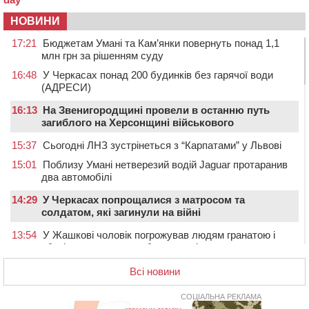
НОВИНИ
17:21
Бюджетам Умані та Кам’янки повернуть понад 1,1
млн грн за рішенням суду
16:48
У Черкасах понад 200 будинків без гарячої води
(АДРЕСИ)
16:13
На Звенигородщині провели в останню путь
загиблого на Херсонщині військового
15:37
Сьогодні ЛНЗ зустрінеться з “Карпатами” у Львові
15:01
Поблизу Умані нетверезий водій Jaguar протаранив
два автомобілі
14:29
У Черкасах попрощалися з матросом та
солдатом, які загинули на війні
13:54
У Жашкові чоловік погрожував людям гранатою і
зберігав вдома схрон боєприпасів
13:18
У Черкасах екологи виявили скид забрудненої рідини
Всі новини
в Дніпро
СОЦІАЛЬНА РЕКЛАМА
12:42
У Тальнівській громаді провели в останню путь