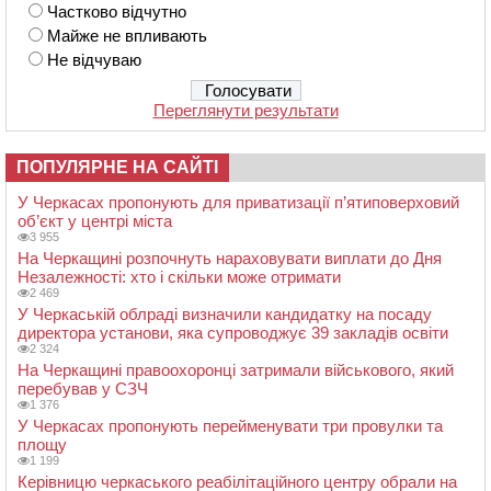
Частково відчутно
Майже не впливають
Не відчуваю
Переглянути результати
ПОПУЛЯРНЕ НА САЙТІ
У Черкасах пропонують для приватизації п’ятиповерховий
об’єкт у центрі міста
3 955
На Черкащині розпочнуть нараховувати виплати до Дня
Незалежності: хто і скільки може отримати
2 469
У Черкаській облраді визначили кандидатку на посаду
директора установи, яка супроводжує 39 закладів освіти
2 324
На Черкащині правоохоронці затримали військового, який
перебував у СЗЧ
1 376
У Черкасах пропонують перейменувати три провулки та
площу
1 199
Керівницю черкаського реабілітаційного центру обрали на