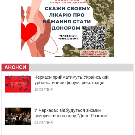
захисника, який помер від тяжкої хвороби
12:05
У Городищі шестикласниця наклала на себе
руки: незадовго до трагедії її побили однолітки
(ВІДЕО)
12:00
Учителя Черкаської гімназії №31 відзначили Премією
Кабміну
11:19
На Черкащині запрацювала Мистецько-краєзнавча
рада
10:40
У Вільшанській громаді попрощалися із
АНОНСИ
захисником, який помер від тяжких поранень
Черкаси прийматимуть Український
09:59
Всі опинилися в кюветі: у Будищі зіткнулися два
урбаністичний форум: реєстрація
автомобілі та мотоцикл
10 СЕРПНЯ
09:20
На Черкащині боржникам за електроенергію
нарахують 3% річних та інфляційні втрати
08:22
Черкащина серед лідерів за кількістю штрафів для
У Черкасах відбудуться зйомки
підприємств через неподання даних про транспорт до
гумористичного шоу “Двіж: Розгони” ...
ТЦК
03 СЕРПНЯ
07:35
Черкаси прийматимуть Український урбаністичний
форум: реєстрація