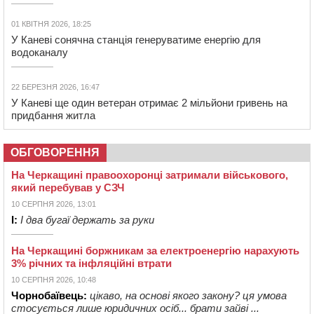
01 КВІТНЯ 2026, 18:25
У Каневі сонячна станція генеруватиме енергію для
водоканалу
22 БЕРЕЗНЯ 2026, 16:47
У Каневі ще один ветеран отримає 2 мільйони гривень на
придбання житла
ОБГОВОРЕННЯ
На Черкащині правоохоронці затримали військового,
який перебував у СЗЧ
10 СЕРПНЯ 2026, 13:01
І:
І два бугаї держать за руки
На Черкащині боржникам за електроенергію нарахують
3% річних та інфляційні втрати
10 СЕРПНЯ 2026, 10:48
Чорнобаївець:
цікаво, на основі якого закону? ця умова
стосується лише юридичних осіб... брати зайві ...