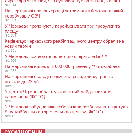
директора установи, яка супроводжує 39 закладів освіти
2 314
На Черкащині правоохоронці затримали військового, який
перебував у СЗЧ
1 359
У Черкасах пропонують перейменувати три провулки та
площу
1 183
Керівницю черкаського реабілітаційного центру обрали на
новий термін
1 131
У Черкасах поховають полеглого оператора БпЛА
1 106
На Черкащині виграли 1 000 000 гривень у “Лото-Забава”
1 082
На Черкащині сьогодні очікують грози, зливи, град та
шквали до 22 м/с
982
У центрі Черкас облаштували новий майданчик для
паркування (ФОТО)
912
У Черкасах забудовника зобов’язали розблокувати тротуар
біля майбутнього торговельного центру (ФОТО)
911
СХОЖІ НОВИНИ