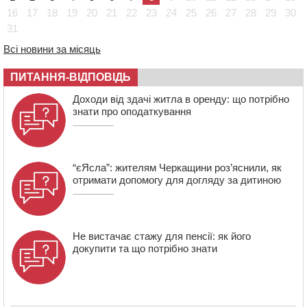
Черкасах просять покращити умови в дитсадку
16
17
18
19
20
21
22
23
24
25
26
27
28
29
30
31
08:22
“На щиті” у Чорнобаївську громаду повертається
полеглий біля Кліщіївки воїн
Всі новини за місяць
07:30
Понад 968 мільйонів гривень земельного податку
ПИТАННЯ-ВІДПОВІДЬ
сплатили на Черкащині
06 СЕРПНЯ 2026, ЧЕТВЕР
Доходи від здачі житла в оренду: що потрібно
знати про оподаткування
21:13
Вісім медалей, з яких чотири золоті: черкаські
спортсмени тріумфували на чемпіонаті України
“єЯсла”: жителям Черкащини роз’яснили, як
отримати допомогу для догляду за дитиною
Не вистачає стажу для пенсії: як його
докупити та що потрібно знати