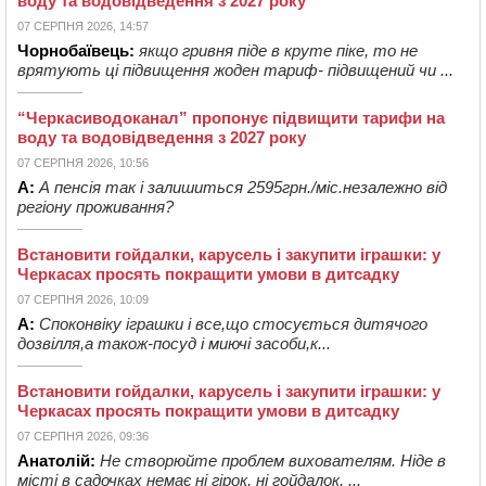
воду та водовідведення з 2027 року
07 СЕРПНЯ 2026, 14:57
Чорнобаївець:
якщо гривня піде в круте піке, то не
врятують ці підвищення жоден тариф- підвищений чи ...
“Черкасиводоканал” пропонує підвищити тарифи на
воду та водовідведення з 2027 року
07 СЕРПНЯ 2026, 10:56
А:
А пенсія так і залишиться 2595грн./міс.незалежно від
регіону проживання?
Встановити гойдалки, карусель і закупити іграшки: у
Черкасах просять покращити умови в дитсадку
07 СЕРПНЯ 2026, 10:09
А:
Споконвіку іграшки і все,що стосується дитячого
дозвілля,а також-посуд і миючі засоби,к...
Встановити гойдалки, карусель і закупити іграшки: у
Черкасах просять покращити умови в дитсадку
07 СЕРПНЯ 2026, 09:36
Анатолій:
Не створюйте проблем вихователям. Ніде в
місті в садочках немає ні гірок, ні гойдалок, ...