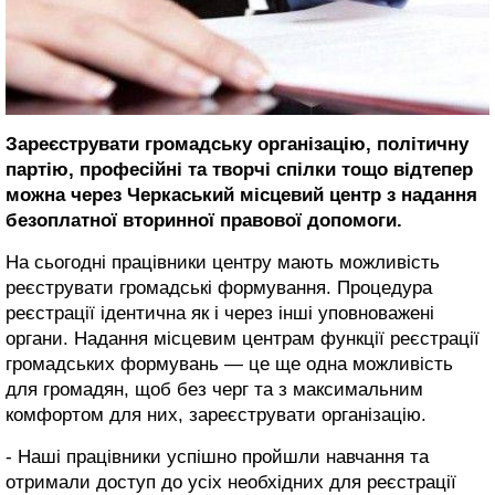
Зареєструвати громадську організацію, політичну
партію, професійні та творчі спілки тощо відтепер
можна через Черкаський місцевий центр з надання
безоплатної вторинної правової допомоги.
На сьогодні працівники центру мають можливість
реєструвати громадські формування. Процедура
реєстрації ідентична як і через інші уповноважені
органи. Надання місцевим центрам функції реєстрації
громадських формувань — це ще одна можливість
для громадян, щоб без черг та з максимальним
комфортом для них, зареєструвати організацію.
- Наші працівники успішно пройшли навчання та
отримали доступ до усіх необхідних для реєстрації