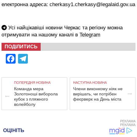
електронна адреса: cherkasy1.cherkasy@legalaid.gov.ua
Усі найцікавіші новини Черкас та регіону можна
отримувати на нашому каналі в
Telegram
ПОДІЛИТИСЬ
Facebook
Telegram
ПОПЕРЕДНЯ НОВИНА
НАСТУПНА НОВИНА
Команда мера
Члени виконкому ніяк не
Золотоноші виборола
вирішать, чи потрібен
кубок з пляжного
феєрверк на День міста
волейболу
РЕКЛАМА
РЕКЛАМА