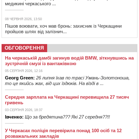
медикині черкаського ...
08 ЧЕРВНЯ 2026, 13:50
Пішов воювати, хоч мав бронь: захисник із Черкащини
пройшов шлях від залізнич...
ОБГОВОРЕННЯ
На черкаській дамбі загинув водій BMW, зіткнувшись на
зустрічній смузі із вантажівкою
05 СЕРПНЯ 2026, 12:16
Georg Green:
26 липня їхав по трасі Умань-Золотоноша,
то це якийсь жах, від цих їздюків. На вїзді в ...
Середня зарплата на Черкащині перевищила 27 тисяч
гривень
03 СЕРПНЯ 2026, 18:37
Івченко:
Що за бредятина??? Які 27 середня??!!
У Черкасах поліція перевірила понад 100 осіб та 12
розважальних закладів