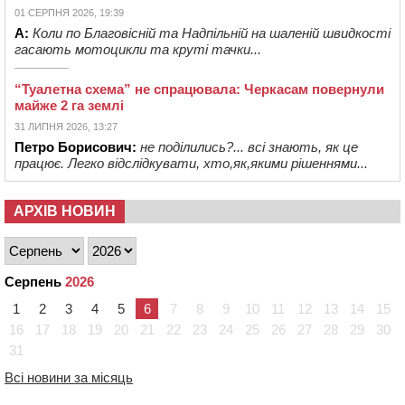
01 СЕРПНЯ 2026, 19:39
А:
Коли по Благовісній та Надпільній на шаленій швидкості
гасають мотоцикли та круті тачки...
“Туалетна схема” не спрацювала: Черкасам повернули
майже 2 га землі
31 ЛИПНЯ 2026, 13:27
Петро Борисович:
не поділились?... всі знають, як це
працює. Легко відслідкувати, хто,як,якими рішеннями...
АРХІВ НОВИН
Серпень
2026
1
2
3
4
5
6
7
8
9
10
11
12
13
14
15
16
17
18
19
20
21
22
23
24
25
26
27
28
29
30
31
Всі новини за місяць