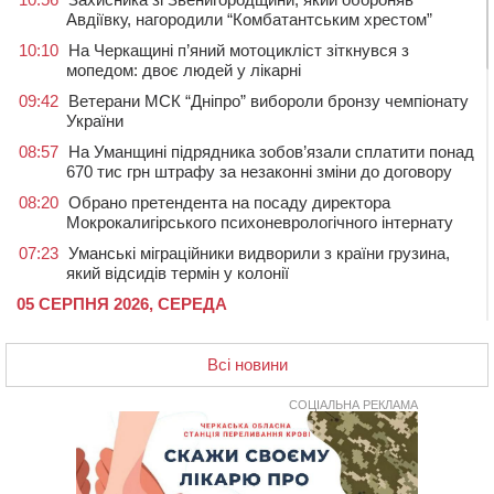
Авдіївку, нагородили “Комбатантським хрестом”
10:10
На Черкащині п’яний мотоцикліст зіткнувся з
мопедом: двоє людей у лікарні
09:42
Ветерани МСК “Дніпро” вибороли бронзу чемпіонату
України
08:57
На Уманщині підрядника зобов’язали сплатити понад
670 тис грн штрафу за незаконні зміни до договору
08:20
Обрано претендента на посаду директора
Мокрокалигірського психоневрологічного інтернату
07:23
Уманські міграційники видворили з країни грузина,
який відсидів термін у колонії
05 СЕРПНЯ 2026, СЕРЕДА
20:28
Наступні два дні на Черкащині прогнозують пік
африканського “пекла”
Всі новини
19:30
Проєкт просторового розвитку Корсунь-
Шевченківської громади рекомендували до
СОЦІАЛЬНА РЕКЛАМА
погодження
18:45
У Звенигородці влада заборонила проводити масові
заходи