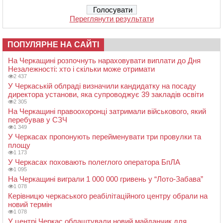
Переглянути результати
ПОПУЛЯРНЕ НА САЙТІ
На Черкащині розпочнуть нараховувати виплати до Дня
Незалежності: хто і скільки може отримати
2 437
У Черкаській облраді визначили кандидатку на посаду
директора установи, яка супроводжує 39 закладів освіти
2 305
На Черкащині правоохоронці затримали військового, який
перебував у СЗЧ
1 349
У Черкасах пропонують перейменувати три провулки та
площу
1 173
У Черкасах поховають полеглого оператора БпЛА
1 095
На Черкащині виграли 1 000 000 гривень у “Лото-Забава”
1 078
Керівницю черкаського реабілітаційного центру обрали на
новий термін
1 078
У центрі Черкас облаштували новий майданчик для