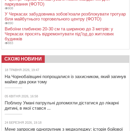
паркування (ФОТО)
908
У Черкасах забудовника зобов’язали розблокувати тротуар
біля майбутнього торговельного центру (ФОТО)
890
Вибоїни глибиною 20-30 см та шириною до 3 метрів: у
Черкасах просять відремонтувати під’їзд до житлових
будинків
883
СХОЖІ НОВИНИ
18 ТРАВНЯ 2026, 19:47
На Чорнобаївщині попрощалися із захисником, який загинув
майже два роки тому
05 КВІТНЯ 2026, 16:58
Поблизу Умані патрульні допомогли дістатися до лікарні
дитині, в якої стався ...
24 БЕРЕЗНЯ 2026, 19:18
Мене запросив одногрупник з медколеджу: історія бойової