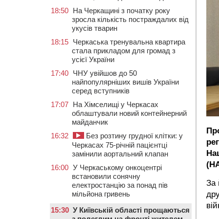
18:50
На Черкащині з початку року
зросла кількість постраждалих від
укусів тварин
18:15
Черкаська тренувальна квартира
стала прикладом для громад з
усієї України
17:40
ЧНУ увійшов до 50
найпопулярніших вишів України
серед вступників
17:07
На Хімселищі у Черкасах
облаштували новий контейнерний
майданчик
Пр
16:32
Без розтину грудної клітки: у
ре
Черкасах 75-річній пацієнтці
Нац
замінили аортальний клапан
(Н
16:00
У Черкаському онкоцентрі
встановили сонячну
За 
електростанцію за понад пів
дру
мільйона гривень
вій
15:30
У Київській області прощаються
з полеглим на фронті жителем