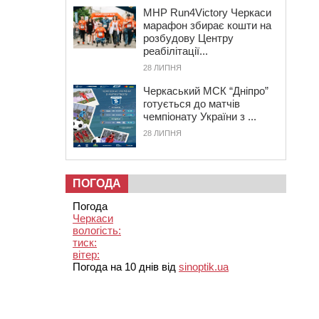
MHP Run4Victory Черкаси
марафон збирає кошти на
розбудову Центру
реабілітації...
28 ЛИПНЯ
Черкаський МСК “Дніпро”
готується до матчів
чемпіонату України з ...
28 ЛИПНЯ
ПОГОДА
Погода
Черкаси
вологість:
тиск:
вітер:
Погода на 10 днів від
sinoptik.ua