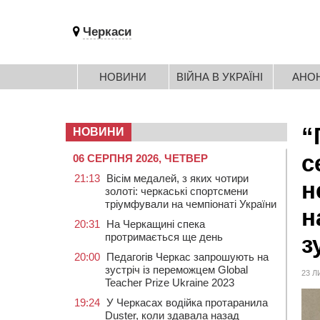
Черкаси
НОВИНИ
ВІЙНА В УКРАЇНІ
АНО
“
НОВИНИ
с
06 СЕРПНЯ 2026, ЧЕТВЕР
21:13
Вісім медалей, з яких чотири
н
золоті: черкаські спортсмени
тріумфували на чемпіонаті України
н
20:31
На Черкащині спека
протримається ще день
з
20:00
Педагогів Черкас запрошують на
зустріч із переможцем Global
23 Л
Teacher Prize Ukraine 2023
19:24
У Черкасах водійка протаранила
Duster, коли здавала назад