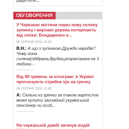
радіотеле...
ОБГОВОРЕННЯ
У Черкасах містяни через нову скляну
зупинку і вирізані дерева потерпають
від спеки: Бондаренко о...
06 СЕРПНЯ 2026, 15:23
В.Н.:
А що з зупинкою Дружби народів?
Чому вона
скляна(обідрана,брудна,розрахована на 3
людини...
Від 80 гривень за кілограм: в Україні
прогнозують стрибок цін на гречку
06 СЕРПНЯ 2026, 12:48
А:
Скільки кг гречки за такою вартістю
може купити звичайний український
пенсіонер чи особ...
На черкаській дамбі загинув водій