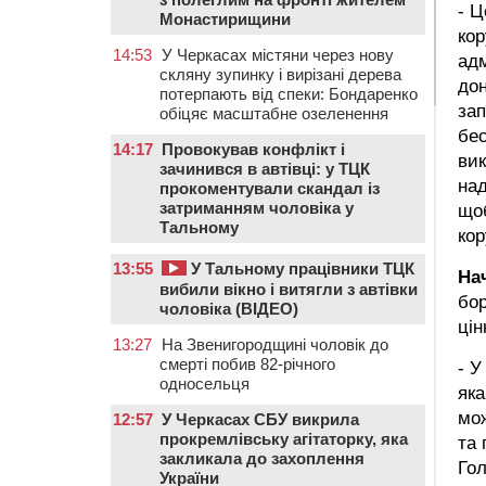
- Ц
Монастирищини
кор
14:53
У Черкасах містяни через нову
адм
скляну зупинку і вирізані дерева
до
потерпають від спеки: Бондаренко
зап
обіцяє масштабне озеленення
бес
14:17
Провокував конфлікт і
вик
зачинився в автівці: у ТЦК
над
прокоментували скандал із
затриманням чоловіка у
щоб
Тальному
кор
13:55
У Тальному працівники ТЦК
На
вибили вікно і витягли з автівки
бор
чоловіка (ВІДЕО)
цін
13:27
На Звенигородщині чоловік до
смерті побив 82-річного
- У
односельця
яка
мож
12:57
У Черкасах СБУ викрила
прокремлівську агітаторку, яка
та 
закликала до захоплення
Гол
України