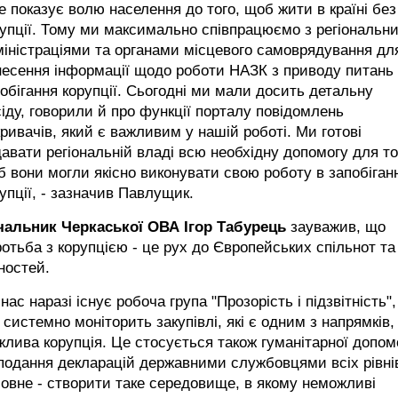
е показує волю населення до того, щоб жити в країні без
упції. Тому ми максимально співпрацюємо з регіональн
іністраціями та органами місцевого самоврядування дл
несення інформації щодо роботи НАЗК з приводу питань
обігання корупції. Сьогодні ми мали досить детальну
іду, говорили й про функції порталу повідомлень
ривачів, який є важливим у нашій роботі. Ми готові
авати регіональній владі всю необхідну допомогу для то
 вони могли якісно виконувати свою роботу в запобіганн
упції, - зазначив Павлущик.
чальник Черкаської ОВА Ігор Табурець
зауважив, що
отьба з корупцією - це рух до Європейських спільнот та
ностей.
 нас наразі існує робоча група "Прозорість і підзвітність",
 системно моніторить закупівлі, які є одним з напрямків,
лива корупція. Це стосується також гуманітарної допом
подання декларацій державними службовцями всіх рівні
овне - створити таке середовище, в якому неможливі