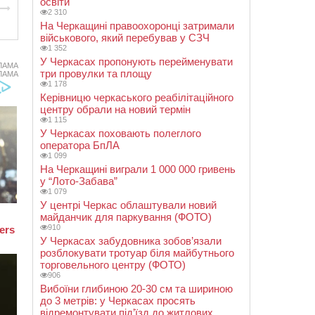
освіти
2 310
На Черкащині правоохоронці затримали
військового, який перебував у СЗЧ
1 352
У Черкасах пропонують перейменувати
ЛАМА
три провулки та площу
ЛАМА
1 178
Керівницю черкаського реабілітаційного
центру обрали на новий термін
1 115
У Черкасах поховають полеглого
оператора БпЛА
1 099
На Черкащині виграли 1 000 000 гривень
у “Лото-Забава”
1 079
У центрі Черкас облаштували новий
майданчик для паркування (ФОТО)
910
У Черкасах забудовника зобов’язали
розблокувати тротуар біля майбутнього
торговельного центру (ФОТО)
906
Вибоїни глибиною 20-30 см та шириною
до 3 метрів: у Черкасах просять
відремонтувати під’їзд до житлових