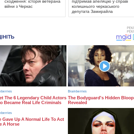
сходження: історія ветерана
підтримав апеляцію у справі
війни з Черкас
колишнього черкаського
депутата Замирайла
РЕК
РЕК