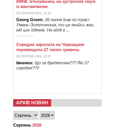
BMW, зіткнувшись на зустрічній смузі
із вантажівкою
05 СЕРПНЯ 2026, 12:16
Georg Green:
26 липня їхав по трасі
Умань-Золотоноша, то це якийсь жах,
від цих їздюків. На вїзді в ...
Середня зарплата на Черкащині
перевищила 27 тисяч гривень
03 СЕРПНЯ 2026, 18:37
Івченко:
Що за бредятина??? Які 27
середня??!!
АРХІВ НОВИН
Серпень
2026