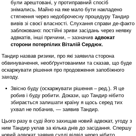
були арештовані, у протиправний спосіб
знімались. Майно на яке мало бути накладено
стягнення через недоброчесну процедуру Тандир
вивів зі своєї власності. Слухання справи де-факто
заблоковано: постійні зриви засідань через неявку
адвкатів, інші причини, – зазначив
адвокат
сторони потерпілих Віталій Сердюк.
Тандир назвав ризики, про які заявила сторона
обвинувачення, необґрунтованими та сказав, що буде
оскаржувати рішення про продовження запобіжного
заходу.
Звісно буду (оскаржувати рішення – ред.). Я це
робив і буду робити. Докази, що Тандир нібито
збирається залишати країну я щось серед тих
ухвал не побачив, — заявив Тандир.
Цього разу в суді його захищав новий адвокат, угоду з
ним Тандир уклав за кілька днів до засідання. Спершу
новий адвокат заявив судді відвід через нібито