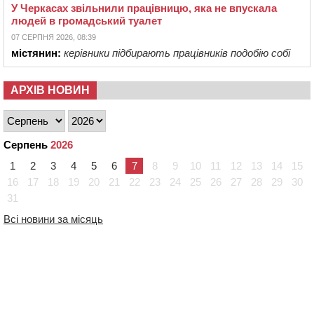
У Черкасах звільнили працівницю, яка не впускала
людей в громадський туалет
07 СЕРПНЯ 2026, 08:39
містянин:
керівники підбирають працівників подобію собі
АРХІВ НОВИН
Серпень
2026
1
2
3
4
5
6
7
8
9
10
11
12
13
14
15
16
17
18
19
20
21
22
23
24
25
26
27
28
29
30
31
Всі новини за місяць