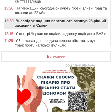
сміттєзвалища
13:26
На Черкащині сьогодні очікують грози, зливи, град та
шквали до 22 м/с
12:50
Внаслідок падіння вертольота загинув 28-річний
захисник зі Сміли
12:15
У центрі Черкас не поділили дорогу водії двох ВАЗів
11:29
У Черкасах до середини серпня обмежать рух
транспорту на трьох вулицях
10:54
На Черкащині кількість укриттів збільшилась
Всі новини
уп’ятеро з початку повномасштабної війни
10:15
У Черкасах водій Audi Q5 спричинив аварію, не
СОЦІАЛЬНА РЕКЛАМА
пропустивши інший кросовер
09:42
“Черкасиводоканал” пропонує підвищити
тарифи на воду та водовідведення з 2027 року
09:08
Встановити гойдалки, карусель і закупити іграшки: у
Черкасах просять покращити умови в дитсадку
08:22
“На щиті” у Чорнобаївську громаду повертається
полеглий біля Кліщіївки воїн