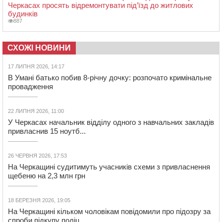
Черкасах просять відремонтувати під’їзд до житлових
будинків
887
СХОЖІ НОВИНИ
17 ЛИПНЯ 2026, 14:17
В Умані батько побив 8-річну дочку: розпочато кримінальне
провадження
22 ЛИПНЯ 2026, 11:00
У Черкасах начальник відділу одного з навчальних закладів
привласнив 15 ноутб...
26 ЧЕРВНЯ 2026, 17:53
На Черкащині судитимуть учасників схеми з привласнення
щебеню на 2,3 млн грн
18 БЕРЕЗНЯ 2026, 19:05
На Черкащині кільком чоловікам повідомили про підозру за
спроби підкупу поліц...