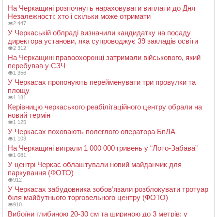
На Черкащині розпочнуть нараховувати виплати до Дня
Незалежності: хто і скільки може отримати
2 447
У Черкаській облраді визначили кандидатку на посаду
директора установи, яка супроводжує 39 закладів освіти
2 312
На Черкащині правоохоронці затримали військового, який
перебував у СЗЧ
1 356
У Черкасах пропонують перейменувати три провулки та
площу
1 181
Керівницю черкаського реабілітаційного центру обрали на
новий термін
1 125
У Черкасах поховають полеглого оператора БпЛА
1 103
На Черкащині виграли 1 000 000 гривень у “Лото-Забава”
1 081
У центрі Черкас облаштували новий майданчик для
паркування (ФОТО)
912
У Черкасах забудовника зобов’язали розблокувати тротуар
біля майбутнього торговельного центру (ФОТО)
910
Вибоїни глибиною 20-30 см та шириною до 3 метрів: у