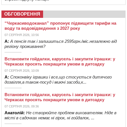
ОБГОВОРЕННЯ
“Черкасиводоканал” пропонує підвищити тарифи на
воду та водовідведення з 2027 року
07 СЕРПНЯ 2026, 10:56
А:
А пенсія так і залишиться 2595грн./міс.незалежно від
регіону проживання?
Встановити гойдалки, карусель і закупити іграшки: у
Черкасах просять покращити умови в дитсадку
07 СЕРПНЯ 2026, 10:09
А:
Споконвіку іграшки і все,що стосується дитячого
дозвілля,а також-посуд і миючі засоби,к...
Встановити гойдалки, карусель і закупити іграшки: у
Черкасах просять покращити умови в дитсадку
07 СЕРПНЯ 2026, 09:36
Анатолій:
Не створюйте проблем вихователям. Ніде в
місті в садочках немає ні гірок, ні гойдалок, ...