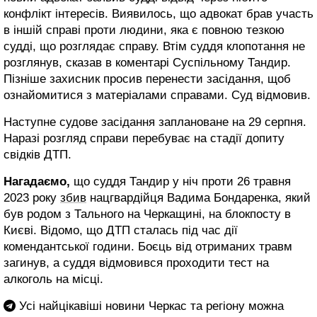
конфлікт інтересів. Виявилось, що адвокат брав участь
в іншій справі проти людини, яка є повною тезкою
судді, що розглядає справу. Втім суддя клопотання не
розглянув, сказав в коментарі Суспільному Тандир.
Пізніше захисник просив перенести засідання, щоб
ознайомитися з матеріалами справами. Суд відмовив.
Наступне судове засідання заплановане на 29 серпня.
Наразі розгляд справи перебуває на стадії допиту
свідків ДТП.
Нагадаємо,
що суддя Тандир у ніч проти 26 травня
2023 року
збив
нацгвардійця Вадима Бондаренка, який
був родом з Тального на Черкащині, на блокпосту в
Києві. Відомо, що ДТП сталась під час дії
комендантської години. Боєць від отриманих травм
загинув, а суддя відмовився проходити тест на
алкоголь на місці.
Усі найцікавіші новини Черкас та регіону можна