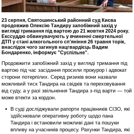
23 серпня, Святошинський районний суд Києва
продовжив Олексію Тандиру запобіжний захід у
вигляді тримання під вартою до 21 жовтня 2024 року.
Екссуддю обвинувачують у вчиненні смертельної
ДТП у стані алкогольного сп'яніння 26 травня торік,
внаслідок чого загинув нацгвардієць Вадим
Бондаренко, інформує "
Суспільне
".
Продовжити запобіжний захід у вигляді тримання під
вартою під час засідання просили прокурор і адвокат
сторони потерпілих. Серед ризиків вони назвали
можливий тиск Тандира на свідків та переховування
від суду, а у разі звільнення Тандира з-під варти — той
може втекти за кордон.
В суді досліджували рапорти працівників СІЗО, які
здійснювали оперативну роботу щодо пана
Тандира і встановили можливі дані та пошуки
впливу на учасників процесу. Рахунки Тандира, які