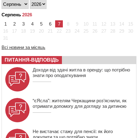
пацієнтці замінили аортальний клапан
16:00
У Черкаському онкоцентрі встановили сонячну
Серпень
2026
електростанцію за понад пів мільйона гривень
1
2
3
4
5
6
7
8
9
10
11
12
13
14
15
15:30
У Київській області прощаються з полеглим на
16
17
18
19
20
21
22
23
24
25
26
27
28
29
30
фронті жителем Монастирищини
31
14:53
У Черкасах містяни через нову скляну зупинку і
Всі новини за місяць
вирізані дерева потерпають від спеки: Бондаренко
обіцяє масштабне озеленення
ПИТАННЯ-ВІДПОВІДЬ
Доходи від здачі житла в оренду: що потрібно
знати про оподаткування
“єЯсла”: жителям Черкащини роз’яснили, як
отримати допомогу для догляду за дитиною
Не вистачає стажу для пенсії: як його
докупити та що потрібно знати