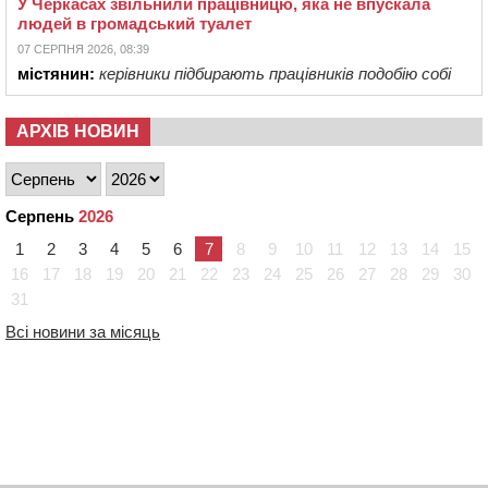
У Черкасах звільнили працівницю, яка не впускала
людей в громадський туалет
07 СЕРПНЯ 2026, 08:39
містянин:
керівники підбирають працівників подобію собі
АРХІВ НОВИН
Серпень
2026
1
2
3
4
5
6
7
8
9
10
11
12
13
14
15
16
17
18
19
20
21
22
23
24
25
26
27
28
29
30
31
Всі новини за місяць