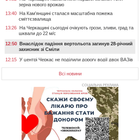
зерна нового врожаю
13:40
На Кам’янщині сталася масштабна пожежа
сміттєзвалища
13:26
На Черкащині сьогодні очікують грози, зливи, град та
шквали до 22 м/с
12:50
Внаслідок падіння вертольота загинув 28-річний
захисник зі Сміли
12:15
У центрі Черкас не поділили дорогу водії двох ВАЗів
11:29
У Черкасах до середини серпня обмежать рух
Всі новини
транспорту на трьох вулицях
10:54
На Черкащині кількість укриттів збільшилась
СОЦІАЛЬНА РЕКЛАМА
уп’ятеро з початку повномасштабної війни
10:15
У Черкасах водій Audi Q5 спричинив аварію, не
пропустивши інший кросовер
09:42
“Черкасиводоканал” пропонує підвищити
тарифи на воду та водовідведення з 2027 року
09:08
Встановити гойдалки, карусель і закупити іграшки: у
Черкасах просять покращити умови в дитсадку