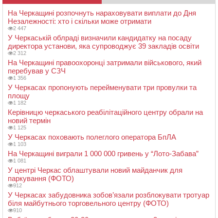
На Черкащині розпочнуть нараховувати виплати до Дня
Незалежності: хто і скільки може отримати
2 447
У Черкаській облраді визначили кандидатку на посаду
директора установи, яка супроводжує 39 закладів освіти
2 312
На Черкащині правоохоронці затримали військового, який
перебував у СЗЧ
1 356
У Черкасах пропонують перейменувати три провулки та
площу
1 182
Керівницю черкаського реабілітаційного центру обрали на
новий термін
1 125
У Черкасах поховають полеглого оператора БпЛА
1 103
На Черкащині виграли 1 000 000 гривень у “Лото-Забава”
1 081
У центрі Черкас облаштували новий майданчик для
паркування (ФОТО)
912
У Черкасах забудовника зобов’язали розблокувати тротуар
біля майбутнього торговельного центру (ФОТО)
910