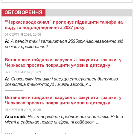
ОБГОВОРЕННЯ
“Черкасиводоканал” пропонує підвищити тарифи на
воду та водовідведення з 2027 року
07 СЕРПНЯ 2026, 10:56
А:
А пенсія так і залишиться 2595грн./міс.незалежно від
регіону проживання?
Встановити гойдалки, карусель і закупити іграшки: у
Черкасах просять покращити умови в дитсадку
07 СЕРПНЯ 2026, 10:09
А:
Споконвіку іграшки і все,що стосується дитячого
дозвілля,а також-посуд і миючі засоби,к...
Встановити гойдалки, карусель і закупити іграшки: у
Черкасах просять покращити умови в дитсадку
07 СЕРПНЯ 2026, 09:36
Анатолій:
Не створюйте проблем вихователям. Ніде в
місті в садочках немає ні гірок, ні гойдалок, ...