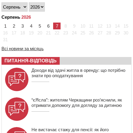
контейнерний майданчик
16:32
Без розтину грудної клітки: у Черкасах 75-річній
Серпень
2026
пацієнтці замінили аортальний клапан
1
2
3
4
5
6
7
8
9
10
11
12
13
14
15
16:00
У Черкаському онкоцентрі встановили сонячну
електростанцію за понад пів мільйона гривень
16
17
18
19
20
21
22
23
24
25
26
27
28
29
30
31
15:30
У Київській області прощаються з полеглим на
фронті жителем Монастирищини
Всі новини за місяць
ПИТАННЯ-ВІДПОВІДЬ
Доходи від здачі житла в оренду: що потрібно
знати про оподаткування
“єЯсла”: жителям Черкащини роз’яснили, як
отримати допомогу для догляду за дитиною
Не вистачає стажу для пенсії: як його