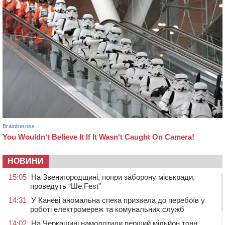
НОВИНИ
15:05
На Звенигородщині, попри заборону міськради,
проведуть “Ше.Fest”
14:31
У Каневі аномальна спека призвела до перебоїв у
роботі електромереж та комунальних служб
14:02
На Черкащині намолотили перший мільйон тонн