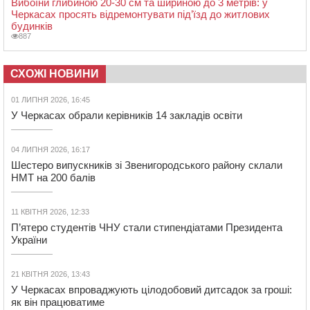
Вибоїни глибиною 20-30 см та шириною до 3 метрів: у
Черкасах просять відремонтувати під’їзд до житлових
будинків
887
СХОЖІ НОВИНИ
01 ЛИПНЯ 2026, 16:45
У Черкасах обрали керівників 14 закладів освіти
04 ЛИПНЯ 2026, 16:17
Шестеро випускників зі Звенигородського району склали
НМТ на 200 балів
11 КВІТНЯ 2026, 12:33
П’ятеро студентів ЧНУ стали стипендіатами Президента
України
21 КВІТНЯ 2026, 13:43
У Черкасах впроваджують цілодобовий дитсадок за гроші:
як він працюватиме