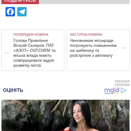
ПОДІЛИТИСЬ
Facebook
Telegram
ПОПЕРЕДНЯ НОВИНА
НАСТУПНА НОВИНА
Голова Правління
Чиновникам міськради
Віталій Скляров: ПАТ
погрожують повішенням
«АЗОТ» OSTCHEM та
на шибениці та
міська влада мають
розстрілом з автомату
співпрацювати задля
розвитку міста
РЕКЛАМА
РЕКЛАМА