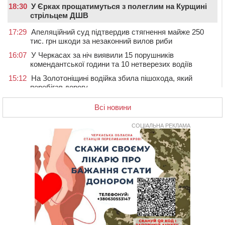
18:30
У Єрках прощатимуться з полеглим на Курщині
стрільцем ДШВ
17:29
Апеляційний суд підтвердив стягнення майже 250
тис. грн шкоди за незаконний вилов риби
16:07
У Черкасах за ніч виявили 15 порушників
комендантської години та 10 нетверезих водіїв
15:12
На Золотоніщині водійка збила пішохода, який
перебігав дорогу
14:11
На Черкащині прокуратура через суд вимагає взяти
Всі новини
під охорону 188-річну церкву
13:00
У Смілі біля магазину під колесами вантажівки
СОЦІАЛЬНА РЕКЛАМА
загинула жінка
11:33
У Черкасах пропонують для приватизації
п’ятиповерховий об’єкт у центрі міста
10:00
Не вистачає стажу для пенсії: як його докупити та що
потрібно знати
08:23
У Черкасах виявили низку недоліків у гуртожитку, де
проживають ВПО
07 СЕРПНЯ 2026, П'ЯТНИЦЯ