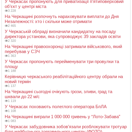
У Черкасах пропонують для приватизації п’ятиповерховий
об’єкт у центрі міста
3 228
На Черкащині розпочнуть нараховувати виплати до Дня
Незалежності: хто і скільки може отримати
2 465
У Черкаській облраді визначили кандидатку на посаду
директора установи, яка супроводжує 39 закладів освіти
2 320
На Черкащині правоохоронці затримали військового, який
перебував у СЗЧ
1 363
У Черкасах пропонують перейменувати три провулки та
площу
1 188
Керівницю черкаського реабілітаційного центру обрали на
новий термін
1 137
На Черкащині сьогодні очікують грози, зливи, град та
шквали до 22 м/с
1 119
У Черкасах поховають полеглого оператора БпЛА
1 108
На Черкащині виграли 1 000 000 гривень у “Лото-Забава”
1 083
У Черкасах забудовника зобов’язали розблокувати тротуар
біля майбутнього торговельного центру (ФОТО)