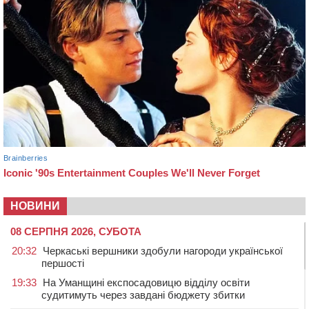
НОВИНИ
08 СЕРПНЯ 2026, СУБОТА
20:32
Черкаські вершники здобули нагороди української
першості
19:33
На Уманщині експосадовицю відділу освіти
судитимуть через завдані бюджету збитки