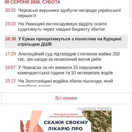
НОВИНИ
08 СЕРПНЯ 2026, СУБОТА
20:32
Черкаські вершники здобули нагороди української
першості
19:33
На Уманщині експосадовицю відділу освіти
судитимуть через завдані бюджету збитки
18:30
У Єрках прощатимуться з полеглим на Курщині
стрільцем ДШВ
17:29
Апеляційний суд підтвердив стягнення майже 250
тис. грн шкоди за незаконний вилов риби
16:07
У Черкасах за ніч виявили 15 порушників
комендантської години та 10 нетверезих водіїв
15:12
На Золотоніщині водійка збила пішохода, який
перебігав дорогу
14:11
На Черкащині прокуратура через суд вимагає взяти
Всі новини
під охорону 188-річну церкву
13:00
У Смілі біля магазину під колесами вантажівки
СОЦІАЛЬНА РЕКЛАМА
загинула жінка