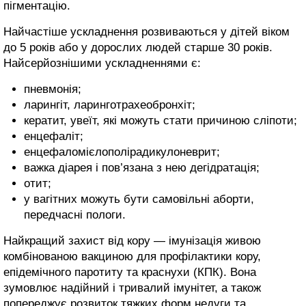
чого блідне і після себе залишає короткотривалу
пігментацію.
Найчастіше ускладнення розвиваються у дітей віком
до 5 років або у дорослих людей старше 30 років.
Найсерйознішими ускладненнями є:
пневмонія;
ларингіт, ларинготрахеобронхіт;
кератит, увеїт, які можуть стати причиною сліпоти;
енцефаліт;
енцефаломієлополірадикулоневрит;
важка діарея і пов’язана з нею дегідратація;
отит;
у вагітних можуть бути самовільні аборти,
передчасні пологи.
Найкращий захист від кору — імунізація живою
комбінованою вакциною для профілактики кору,
епідемічного паротиту та краснухи (КПК). Вона