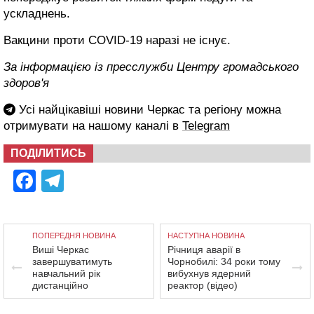
зумовлює надійний і тривалий імунітет, а також
попереджує розвиток тяжких форм недуги та
ускладнень.
Вакцини проти COVID-19 наразі не існує.
За інформацією із пресслужби Центру громадського
здоров'я
Усі найцікавіші новини Черкас та регіону можна
отримувати на нашому каналі в
Telegram
ПОДІЛИТИСЬ
Facebook
Telegram
ПОПЕРЕДНЯ НОВИНА
НАСТУПНА НОВИНА
Виші Черкас
Річниця аварії в
завершуватимуть
Чорнобилі: 34 роки тому
навчальний рік
вибухнув ядерний
дистанційно
реактор (відео)