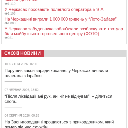
На Черкащині сьогодні очікують грози, зливи, град та
шквали до 22 м/с
1 119
У Черкасах поховають полеглого оператора БпЛА
1 108
На Черкащині виграли 1 000 000 гривень у “Лото-Забава”
1 083
У Черкасах забудовника зобов’язали розблокувати тротуар
біля майбутнього торговельного центру (ФОТО)
921
СХОЖІ НОВИНИ
10 КВІТНЯ 2026, 16:00
Порушив закон заради кохання: у Черкасах виявили
нелегала з Ізраїлю
07 ЧЕРВНЯ 2026, 13:52
“Після ліквідації ані рук, ані ніг не відчував”, – ділиться
спога...
04 СЕРПНЯ 2026, 09:15