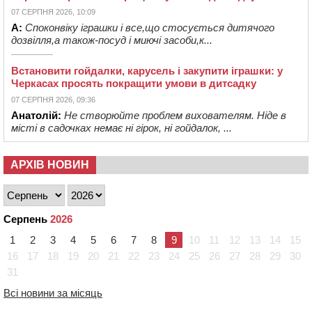
Встановити гойдалки, карусель і закупити іграшки: у
Черкасах просять покращити умови в дитсадку
07 СЕРПНЯ 2026, 10:09
А:
Споконвіку іграшки і все,що стосується дитячого
дозвілля,а також-посуд і миючі засоби,к...
Встановити гойдалки, карусель і закупити іграшки: у
Черкасах просять покращити умови в дитсадку
07 СЕРПНЯ 2026, 09:36
Анатолій:
Не створюйте проблем вихователям. Ніде в
місті в садочках немає ні гірок, ні гойдалок, ...
АРХІВ НОВИН
Серпень
2026
1
2
3
4
5
6
7
8
9
10
11
12
13
14
15
16
17
18
19
20
21
22
23
24
25
26
27
28
29
30
31