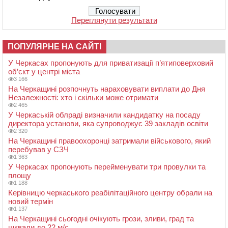
Майже не впливають
Не відчуваю
Переглянути результати
ПОПУЛЯРНЕ НА САЙТІ
У Черкасах пропонують для приватизації п’ятиповерховий
об’єкт у центрі міста
3 166
На Черкащині розпочнуть нараховувати виплати до Дня
Незалежності: хто і скільки може отримати
2 465
У Черкаській облраді визначили кандидатку на посаду
директора установи, яка супроводжує 39 закладів освіти
2 320
На Черкащині правоохоронці затримали військового, який
перебував у СЗЧ
1 363
У Черкасах пропонують перейменувати три провулки та
площу
1 188
Керівницю черкаського реабілітаційного центру обрали на
новий термін
1 137