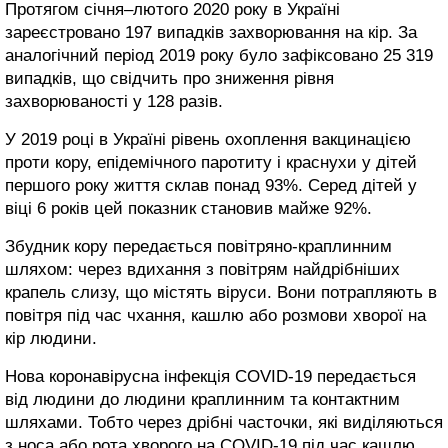
Протягом січня–лютого 2020 року в Україні
зареєстровано 197 випадків захворювання на кір. За
аналогічний період 2019 року було зафіксовано 25 319
випадків, що свідчить про зниження рівня
захворюваності у 128 разів.
У 2019 році в Україні рівень охоплення вакцинацією
проти кору, епідемічного паротиту і краснухи у дітей
першого року життя склав понад 93%. Серед дітей у
віці 6 років цей показник становив майже 92%.
Збудник кору передається повітряно-краплинним
шляхом: через вдихання з повітрям найдрібніших
крапель слизу, що містять віруси. Вони потрапляють в
повітря під час чхання, кашлю або розмови хворої на
кір людини.
Нова коронавірусна інфекція COVID-19 передається
від людини до людини краплинним та контактним
шляхами. Тобто через дрібні часточки, які виділяються
з носа або рота хворого на COVID-19 під час кашлю