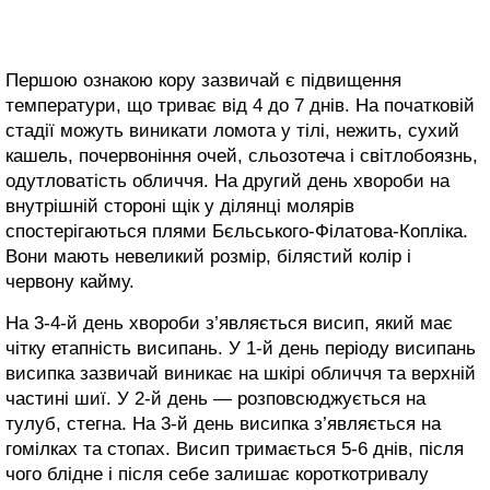
Першою ознакою кору зазвичай є підвищення
температури, що триває від 4 до 7 днів. На початковій
стадії можуть виникати ломота у тілі, нежить, сухий
кашель, почервоніння очей, сльозотеча і світлобоязнь,
одутловатість обличчя. На другий день хвороби на
внутрішній стороні щік у ділянці молярів
спостерігаються плями Бєльського-Філатова-Копліка.
Вони мають невеликий розмір, білястий колір і
червону кайму.
На 3-4-й день хвороби з’являється висип, який має
чітку етапність висипань. У 1-й день періоду висипань
висипка зазвичай виникає на шкірі обличчя та верхній
частині шиї. У 2-й день — розповсюджується на
тулуб, стегна. На 3-й день висипка з’являється на
гомілках та стопах. Висип тримається 5-6 днів, після