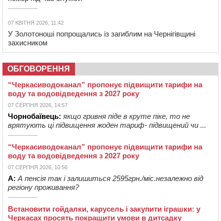
На Звенигородщині прощаються з прикордоником, який
помер під час служби
07 КВІТНЯ 2026, 11:42
У Золотоноші попрощались із загиблим на Чернігівщині
захисником
ОБГОВОРЕННЯ
“Черкасиводоканал” пропонує підвищити тарифи на
воду та водовідведення з 2027 року
07 СЕРПНЯ 2026, 14:57
Чорнобаївець:
якщо гривня піде в круте піке, то не
врятують ці підвищення жоден тариф- підвищений чи ...
“Черкасиводоканал” пропонує підвищити тарифи на
воду та водовідведення з 2027 року
07 СЕРПНЯ 2026, 10:56
А:
А пенсія так і залишиться 2595грн./міс.незалежно від
регіону проживання?