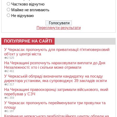
Частково відчутно
Майже не впливають
Не відчуваю
Переглянути результати
ПОПУЛЯРНЕ НА САЙТІ
У Черкасах пропонують для приватизації п’ятиповерховий
об’єкт у центрі міста
2 525
На Черкащині розпочнуть нараховувати виплати до Дня
Незалежності: хто і скільки може отримати
2 461
У Черкаській облраді визначили кандидатку на посаду
директора установи, яка супроводжує 39 закладів освіти
2 317
На Черкащині правоохоронці затримали військового, який
перебував у СЗЧ
1 359
У Черкасах пропонують перейменувати три провулки та
площу
1 187
Керівницю черкаського реабілітаційного центру обрали на