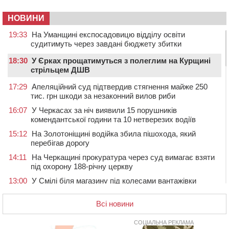
НОВИНИ
19:33
На Уманщині експосадовицю відділу освіти
судитимуть через завдані бюджету збитки
18:30
У Єрках прощатимуться з полеглим на Курщині
стрільцем ДШВ
17:29
Апеляційний суд підтвердив стягнення майже 250
тис. грн шкоди за незаконний вилов риби
16:07
У Черкасах за ніч виявили 15 порушників
комендантської години та 10 нетверезих водіїв
15:12
На Золотоніщині водійка збила пішохода, який
перебігав дорогу
14:11
На Черкащині прокуратура через суд вимагає взяти
під охорону 188-річну церкву
13:00
У Смілі біля магазину під колесами вантажівки
загинула жінка
Всі новини
11:33
У Черкасах пропонують для приватизації
п’ятиповерховий об’єкт у центрі міста
СОЦІАЛЬНА РЕКЛАМА
10:00
Не вистачає стажу для пенсії: як його докупити та що