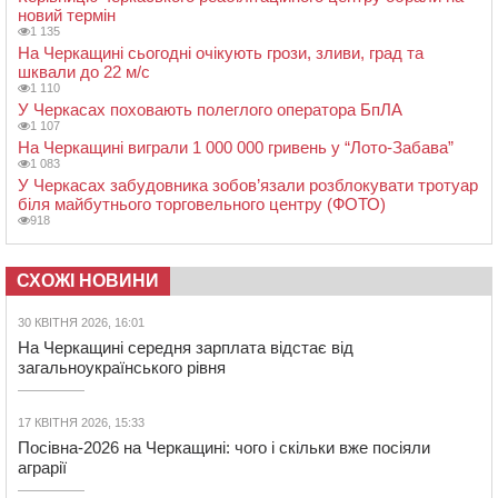
новий термін
1 135
На Черкащині сьогодні очікують грози, зливи, град та
шквали до 22 м/с
1 110
У Черкасах поховають полеглого оператора БпЛА
1 107
На Черкащині виграли 1 000 000 гривень у “Лото-Забава”
1 083
У Черкасах забудовника зобов’язали розблокувати тротуар
біля майбутнього торговельного центру (ФОТО)
918
СХОЖІ НОВИНИ
30 КВІТНЯ 2026, 16:01
На Черкащині середня зарплата відстає від
загальноукраїнського рівня
17 КВІТНЯ 2026, 15:33
Посівна-2026 на Черкащині: чого і скільки вже посіяли
аграрії