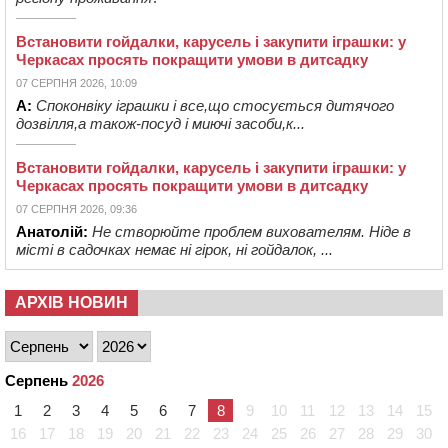
Встановити гойдалки, карусель і закупити іграшки: у
Черкасах просять покращити умови в дитсадку
07 СЕРПНЯ 2026, 10:09
А:
Споконвіку іграшки і все,що стосується дитячого
дозвілля,а також-посуд і миючі засоби,к...
Встановити гойдалки, карусель і закупити іграшки: у
Черкасах просять покращити умови в дитсадку
07 СЕРПНЯ 2026, 09:36
Анатолій:
Не створюйте проблем вихователям. Ніде в
місті в садочках немає ні гірок, ні гойдалок, ...
АРХІВ НОВИН
Серпень
2026
1
2
3
4
5
6
7
8
9
10
11
12
13
14
15
16
17
18
19
20
21
22
23
24
25
26
27
28
29
30