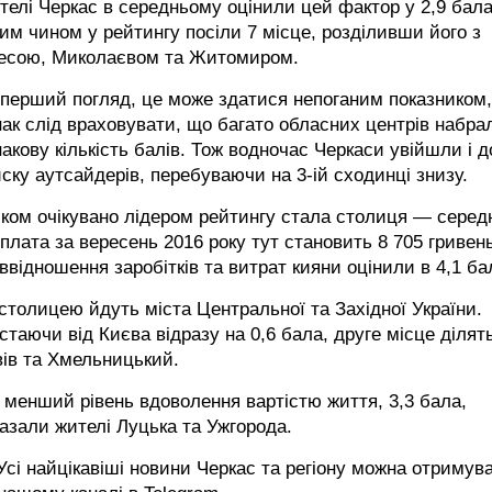
елі Черкас в середньому оцінили цей фактор у 2,9 бала
им чином у рейтингу посіли 7 місце, розділивши його з
есою, Миколаєвом та Житомиром.
перший погляд, це може здатися непоганим показником,
ак слід враховувати, що багато обласних центрів набра
акову кількість балів. Тож водночас Черкаси увійшли і д
ску аутсайдерів, перебуваючи на 3-ій сходинці знизу.
ком очікувано лідером рейтингу стала столиця — серед
плата за вересень 2016 року тут становить 8 705 гривень
ввідношення заробітків та витрат кияни оцінили в 4,1 ба
столицею йдуть міста Центральної та Західної України.
стаючи від Києва відразу на 0,6 бала, друге місце ділят
ів та Хмельницький.
менший рівень вдоволення вартістю життя, 3,3 бала,
азали жителі Луцька та Ужгорода.
сі найцікавіші новини Черкас та регіону можна отримув