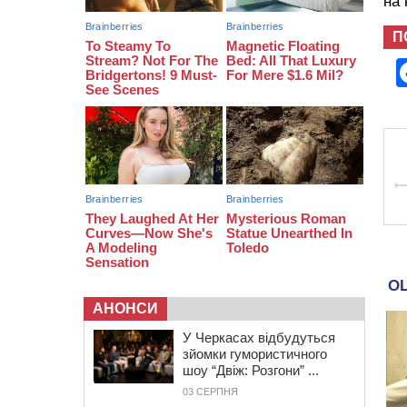
на
16:16
У Дахнівському лісництві
П
екоінспектори натрапили на
незаконне будівництво
15:38
У лікарні померла жінка, яку на
пішохідному переході в
Черкаському районі збила автівка
15:08
Від Чернівців до Бакоти: пів сотні
працівників “Черкасиобленерго”
побували у мандрівці
АНОНСИ
У Черкасах відбудуться
зйомки гумористичного
шоу “Двіж: Розгони” ...
03 СЕРПНЯ