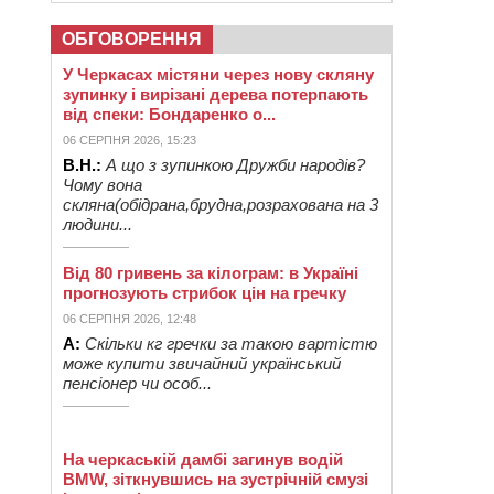
ОБГОВОРЕННЯ
У Черкасах містяни через нову скляну
зупинку і вирізані дерева потерпають
від спеки: Бондаренко о...
06 СЕРПНЯ 2026, 15:23
В.Н.:
А що з зупинкою Дружби народів?
Чому вона
скляна(обідрана,брудна,розрахована на 3
людини...
Від 80 гривень за кілограм: в Україні
прогнозують стрибок цін на гречку
06 СЕРПНЯ 2026, 12:48
А:
Скільки кг гречки за такою вартістю
може купити звичайний український
пенсіонер чи особ...
На черкаській дамбі загинув водій
BMW, зіткнувшись на зустрічній смузі