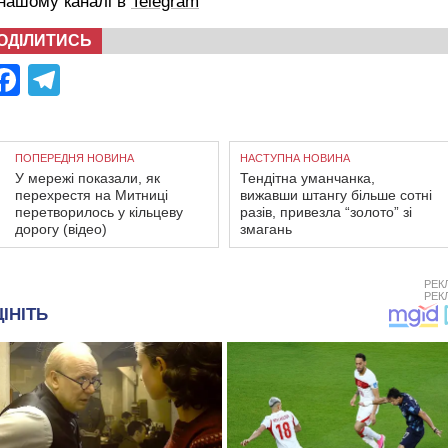
 нашому каналі в
Telegram
ОДІЛИТИСЬ
Facebook
Telegram
ПОПЕРЕДНЯ НОВИНА
НАСТУПНА НОВИНА
У мережі показали, як
Тендітна уманчанка,
перехрестя на Митниці
вижавши штангу більше сотні
перетворилось у кільцеву
разів, привезла “золото” зі
дорогу (відео)
змагань
РЕК
РЕК