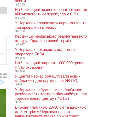
освіти
2 308
На Черкащині правоохоронці затримали
військового, який перебував у СЗЧ
1 350
У Черкасах пропонують перейменувати
три провулки та площу
1 176
Керівницю черкаського реабілітаційного
центру обрали на новий термін
1 097
У Черкасах поховають полеглого
оператора БпЛА
1 095
На Черкащині виграли 1 000 000 гривень
у “Лото-Забава”
1 078
ЛАМА
У центрі Черкас облаштували новий
ЛАМА
майданчик для паркування (ФОТО)
909
У Черкасах забудовника зобов’язали
розблокувати тротуар біля майбутнього
торговельного центру (ФОТО)
900
Вибоїни глибиною 20-30 см та шириною
до 3 метрів: у Черкасах просять
відремонтувати під’їзд до житлових