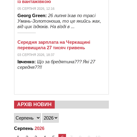
із вантажівкою
05 СЕРПНЯ 2026, 12:16
Georg Green:
26 липня їхав по трасі
Умань-Золотоноша, то це якийсь жах,
від цих їздюків. На вїзді в ...
Середня зарплата на Черкащині
перевищила 27 тисяч гривень
03 СЕРПНЯ 2026, 18:37
Івченко:
Що за бредятина??? Які 27
середня??!!
АРХІВ НОВИН
Серпень
2026