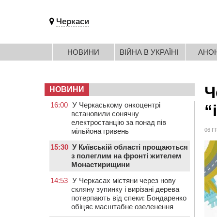
Черкаси
НОВИНИ
ВІЙНА В УКРАЇНІ
АНО
Ч
НОВИНИ
16:00
У Черкаському онкоцентрі
“
встановили сонячну
електростанцію за понад пів
мільйона гривень
06 Г
15:30
У Київській області прощаються
з полеглим на фронті жителем
Монастирищини
14:53
У Черкасах містяни через нову
скляну зупинку і вирізані дерева
потерпають від спеки: Бондаренко
обіцяє масштабне озеленення