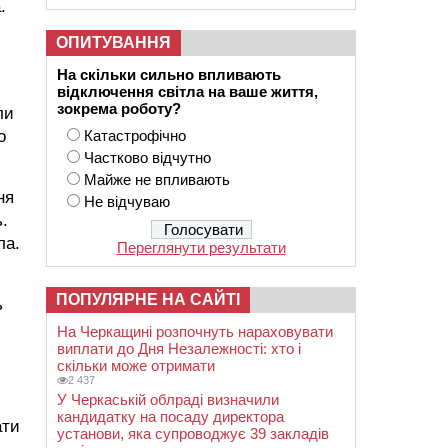
.
ОПИТУВАННЯ
На скільки сильно впливають
відключення світла на ваше життя,
зокрема роботу?
ли
Катастрофічно
о
Частково відчутно
Майже не впливають
ня
Не відчуваю
.
ла.
Переглянути результати
ПОПУЛЯРНЕ НА САЙТІ
ь
На Черкащині розпочнуть нараховувати
виплати до Дня Незалежності: хто і
скільки може отримати
2 437
У Черкаській облраді визначили
кандидатку на посаду директора
ати
установи, яка супроводжує 39 закладів