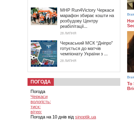
MHP Run4Victory Черкаси
марафон збирає кошти на
розбудову Центру
реабілітації...
28 ЛИПНЯ
Черкаський МСК “Дніпро”
готується до матчів
чемпіонату України з ...
28 ЛИПНЯ
ПОГОДА
Погода
Черкаси
вологість:
тиск:
вітер:
Погода на 10 днів від
sinoptik.ua