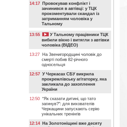
14:17
Провокував конфлікт і
зачинився в автівці: у ТЦК
прокоментували скандал із
затриманням чоловіка у
Тальному
13:55
У Тальному працівники ТЦК
вибили вікно і витягли з автівки
чоловіка (ВІДЕО)
13:27
На Звенигородщині чоловік до
смерті побив 82-річного
односельця
12:57
У Черкасах СБУ викрила
прокремлівську агітаторку, яка
закликала до захоплення
України
12:50
“Як сказати дитині, що тато
загинув?”: для вихователів
Черкащини запускають серію
унікальних тренінгів
12:14
На Золотоніщині вже десяту