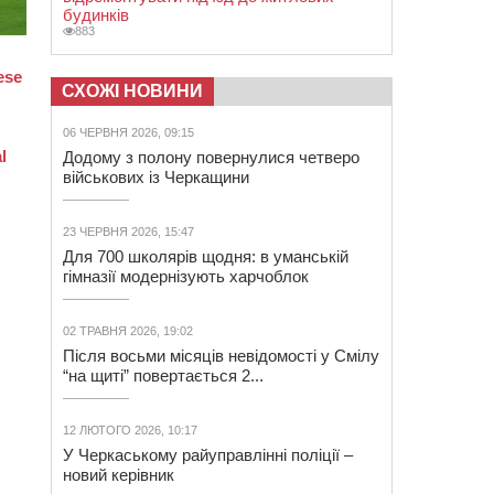
будинків
883
СХОЖІ НОВИНИ
06 ЧЕРВНЯ 2026, 09:15
Додому з полону повернулися четверо
військових із Черкащини
23 ЧЕРВНЯ 2026, 15:47
Для 700 школярів щодня: в уманській
гімназії модернізують харчоблок
02 ТРАВНЯ 2026, 19:02
Після восьми місяців невідомості у Смілу
“на щиті” повертається 2...
12 ЛЮТОГО 2026, 10:17
У Черкаському райуправлінні поліції –
новий керівник