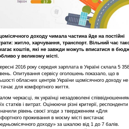
 щомісячного доходу чимала частина йде на постійні
трати: житло, харчування, транспорт. Вільний час так
магає коштів, які не завжди можуть вписатися в бюдж
обливо у великому місті.
ересні 2016 року середня зарплата в Україні склала 5 35
вень. Опитування сервісу оголошень показало, що в
ьшості обласних центрів України щомісячного доходу не
тачає для комфортного життя.
алом черкасці, як українці незадоволені співвідношення
їх статків і витрат. Оцінюючи різні критерії, респонденти
начили рівень своєї згоди з твердженням «Для
фортного проживання в моєму місті вистачає
едньомісячного доходу» за шкалою від 1 до 7 балів.