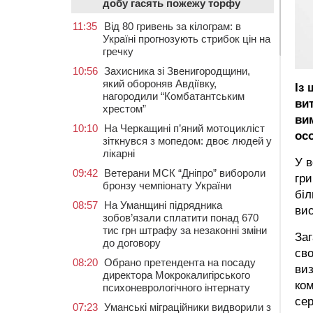
добу гасять пожежу торфу
11:35
Від 80 гривень за кілограм: в
Україні прогнозують стрибок цін на
гречку
10:56
Захисника зі Звенигородщини,
який обороняв Авдіївку,
Із
нагородили “Комбатантським
ви
хрестом”
ви
10:10
На Черкащині п’яний мотоцикліст
ос
зіткнувся з мопедом: двоє людей у
лікарні
У в
09:42
Ветерани МСК “Дніпро” вибороли
гри
бронзу чемпіонату України
біл
08:57
На Уманщині підрядника
вис
зобов’язали сплатити понад 670
тис грн штрафу за незаконні зміни
Заг
до договору
сво
08:20
Обрано претендента на посаду
виз
директора Мокрокалигірського
ком
психоневрологічного інтернату
сер
07:23
Уманські міграційники видворили з