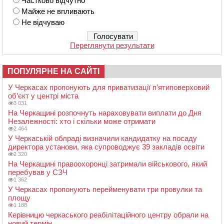
Частково відчутно
Майже не впливають
Не відчуваю
Переглянути результати
ПОПУЛЯРНЕ НА САЙТІ
У Черкасах пропонують для приватизації п’ятиповерховий
об’єкт у центрі міста
3 031
На Черкащині розпочнуть нараховувати виплати до Дня
Незалежності: хто і скільки може отримати
2 464
У Черкаській облраді визначили кандидатку на посаду
директора установи, яка супроводжує 39 закладів освіти
2 320
На Черкащині правоохоронці затримали військового, який
перебував у СЗЧ
1 362
У Черкасах пропонують перейменувати три провулки та
площу
1 188
Керівницю черкаського реабілітаційного центру обрали на
новий термін