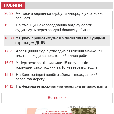
НОВИНИ
20:32
Черкаські вершники здобули нагороди української
першості
19:33
На Уманщині експосадовицю відділу освіти
судитимуть через завдані бюджету збитки
18:30
У Єрках прощатимуться з полеглим на Курщині
стрільцем ДШВ
17:29
Апеляційний суд підтвердив стягнення майже 250
тис. грн шкоди за незаконний вилов риби
16:07
У Черкасах за ніч виявили 15 порушників
комендантської години та 10 нетверезих водіїв
15:12
На Золотоніщині водійка збила пішохода, який
перебігав дорогу
14:11
На Черкащині прокуратура через суд вимагає взяти
під охорону 188-річну церкву
Всі новини
13:00
У Смілі біля магазину під колесами вантажівки
загинула жінка
СОЦІАЛЬНА РЕКЛАМА
11:33
У Черкасах пропонують для приватизації