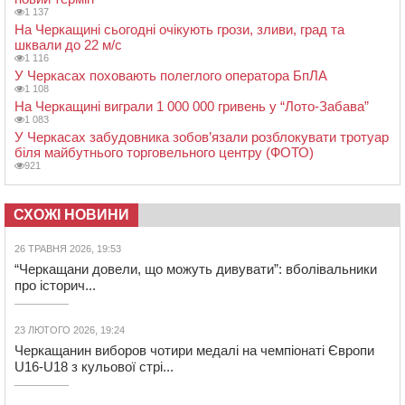
1 137
На Черкащині сьогодні очікують грози, зливи, град та
шквали до 22 м/с
1 116
У Черкасах поховають полеглого оператора БпЛА
1 108
На Черкащині виграли 1 000 000 гривень у “Лото-Забава”
1 083
У Черкасах забудовника зобов’язали розблокувати тротуар
біля майбутнього торговельного центру (ФОТО)
921
СХОЖІ НОВИНИ
26 ТРАВНЯ 2026, 19:53
“Черкащани довели, що можуть дивувати”: вболівальники
про історич...
23 ЛЮТОГО 2026, 19:24
Черкащанин виборов чотири медалі на чемпіонаті Європи
U16-U18 з кульової стрі...