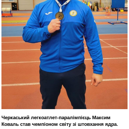
Черкаський легкоатлет-паралімпієць Максим
Коваль став чемпіоном світу зі штовхання ядра.