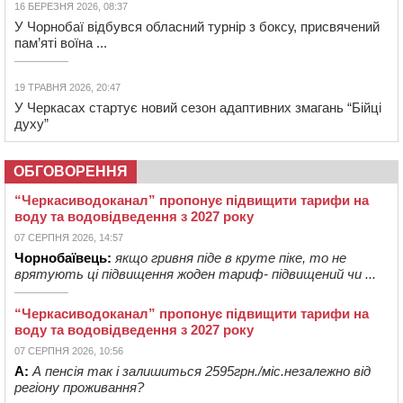
16 БЕРЕЗНЯ 2026, 08:37
У Чорнобаї відбувся обласний турнір з боксу, присвячений
пам’яті воїна ...
19 ТРАВНЯ 2026, 20:47
У Черкасах стартує новий сезон адаптивних змагань “Бійці
духу”
ОБГОВОРЕННЯ
“Черкасиводоканал” пропонує підвищити тарифи на
воду та водовідведення з 2027 року
07 СЕРПНЯ 2026, 14:57
Чорнобаївець:
якщо гривня піде в круте піке, то не
врятують ці підвищення жоден тариф- підвищений чи ...
“Черкасиводоканал” пропонує підвищити тарифи на
воду та водовідведення з 2027 року
07 СЕРПНЯ 2026, 10:56
А:
А пенсія так і залишиться 2595грн./міс.незалежно від
регіону проживання?