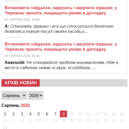
Встановити гойдалки, карусель і закупити іграшки: у
Черкасах просять покращити умови в дитсадку
07 СЕРПНЯ 2026, 10:09
А:
Споконвіку іграшки і все,що стосується дитячого
дозвілля,а також-посуд і миючі засоби,к...
Встановити гойдалки, карусель і закупити іграшки: у
Черкасах просять покращити умови в дитсадку
07 СЕРПНЯ 2026, 09:36
Анатолій:
Не створюйте проблем вихователям. Ніде в
місті в садочках немає ні гірок, ні гойдалок, ...
АРХІВ НОВИН
Серпень
2026
1
2
3
4
5
6
7
8
9
10
11
12
13
14
15
16
17
18
19
20
21
22
23
24
25
26
27
28
29
30
31