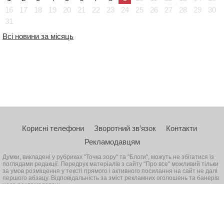
16
17
18
19
20
21
22
23
24
25
26
27
28
29
30
31
Всі новини за місяць
Корисні телефони
Зворотний зв’язок
Контакти
Рекламодавцям
Думки, викладені у рубриках "Точка зору" та "Блоги", можуть не збігатися із
поглядами редакції. Передрук матеріалів з сайту "Про все" можливий тільки
за умов розміщення у тексті прямого і активного посилання на сайт не далі
першого абзацу. Відповідальність за зміст рекламних оголошень та банерів
несе рекламодавець
© 2026, Всі права захищені