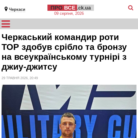
ПРО
ВСЕ
.ck.ua
Черкаси
09 серпня, 2026
Черкаський командир роти
ТОР здобув срібло та бронзу
на всеукраїнському турнірі з
джиу-джитсу
29 ТРАВНЯ 2026, 20:49