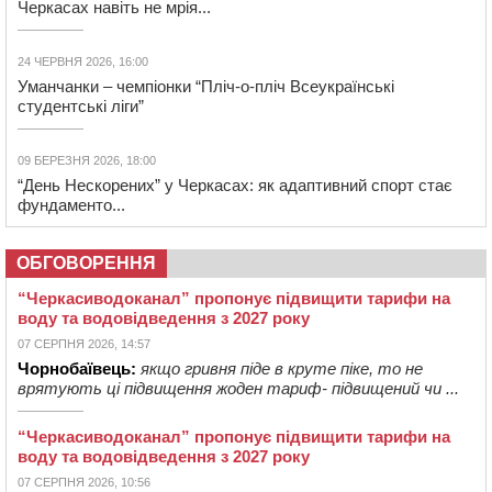
Черкасах навіть не мрія...
24 ЧЕРВНЯ 2026, 16:00
Уманчанки – чемпіонки “Пліч-о-пліч Всеукраїнські
студентські ліги”
09 БЕРЕЗНЯ 2026, 18:00
“День Нескорених” у Черкасах: як адаптивний спорт стає
фундаменто...
ОБГОВОРЕННЯ
“Черкасиводоканал” пропонує підвищити тарифи на
воду та водовідведення з 2027 року
07 СЕРПНЯ 2026, 14:57
Чорнобаївець:
якщо гривня піде в круте піке, то не
врятують ці підвищення жоден тариф- підвищений чи ...
“Черкасиводоканал” пропонує підвищити тарифи на
воду та водовідведення з 2027 року
07 СЕРПНЯ 2026, 10:56