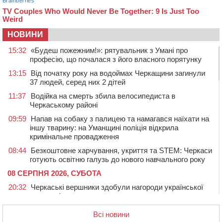
НОВИНИ
15:32
«Будеш пожежним!»: рятувальник з Умані про
професію, що почалася з його власного порятунку
13:15
Від початку року на водоймах Черкащини загинули
37 людей, серед них 2 дітей
11:37
Водійка на смерть збила велосипедиста в
Черкаському районі
09:59
Напав на собаку з палицею та намагався наїхати на
іншу тварину: на Уманщині поліція відкрила
кримінальне провадження
08:44
Безкоштовне харчування, укриття та STEM: Черкаси
готують освітню галузь до нового навчального року
08 СЕРПНЯ 2026, СУБОТА
20:32
Черкаські вершники здобули нагороди української
першості
19:33
На Уманщині експосадовицю відділу освіти
Всі новини
судитимуть через завдані бюджету збитки