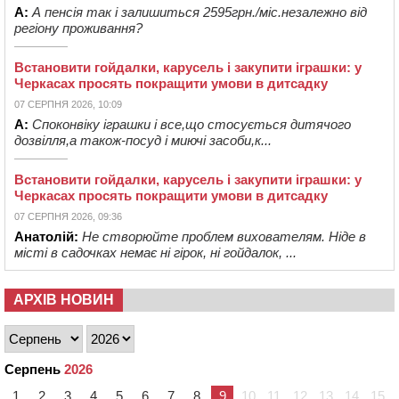
А:
А пенсія так і залишиться 2595грн./міс.незалежно від
регіону проживання?
Встановити гойдалки, карусель і закупити іграшки: у
Черкасах просять покращити умови в дитсадку
07 СЕРПНЯ 2026, 10:09
А:
Споконвіку іграшки і все,що стосується дитячого
дозвілля,а також-посуд і миючі засоби,к...
Встановити гойдалки, карусель і закупити іграшки: у
Черкасах просять покращити умови в дитсадку
07 СЕРПНЯ 2026, 09:36
Анатолій:
Не створюйте проблем вихователям. Ніде в
місті в садочках немає ні гірок, ні гойдалок, ...
АРХІВ НОВИН
Серпень
2026
1
2
3
4
5
6
7
8
9
10
11
12
13
14
15