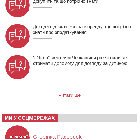
докупити та що потрібно знати
16:07
До 1 вересня у Черкасах оновлюють дорожню
розмітку біля навчальних закладів (ФОТОФАКТ)
Доходи від здачі житла в оренду: що потрібно
знати про оподаткування
“єЯсла”: жителям Черкащини роз’яснили, як
отримати допомогу для догляду за дитиною
Читати ще
МИ У СОЦМЕРЕЖАХ
Сторінка Facebook