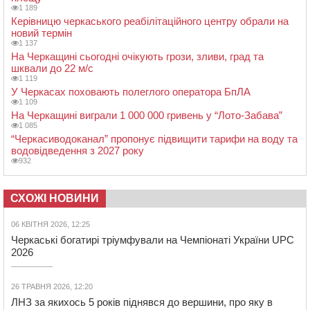
1 189
Керівницю черкаського реабілітаційного центру обрали на
новий термін
1 137
На Черкащині сьогодні очікують грози, зливи, град та
шквали до 22 м/с
1 119
У Черкасах поховають полеглого оператора БпЛА
1 109
На Черкащині виграли 1 000 000 гривень у “Лото-Забава”
1 085
“Черкасиводоканал” пропонує підвищити тарифи на воду та
водовідведення з 2027 року
932
СХОЖІ НОВИНИ
06 КВІТНЯ 2026, 12:25
Черкаські богатирі тріумфували на Чемпіонаті України UPC
2026
26 ТРАВНЯ 2026, 12:20
ЛНЗ за якихось 5 років піднявся до вершини, про яку в