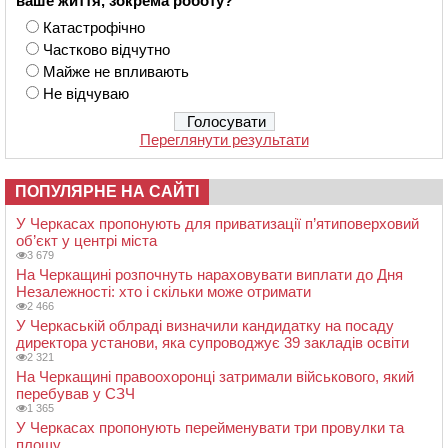
ваше життя, зокрема роботу?
Катастрофічно
Частково відчутно
Майже не впливають
Не відчуваю
Переглянути результати
ПОПУЛЯРНЕ НА САЙТІ
У Черкасах пропонують для приватизації п’ятиповерховий
об’єкт у центрі міста
3 679
На Черкащині розпочнуть нараховувати виплати до Дня
Незалежності: хто і скільки може отримати
2 466
У Черкаській облраді визначили кандидатку на посаду
директора установи, яка супроводжує 39 закладів освіти
2 321
На Черкащині правоохоронці затримали військового, який
перебував у СЗЧ
1 365
У Черкасах пропонують перейменувати три провулки та
площу