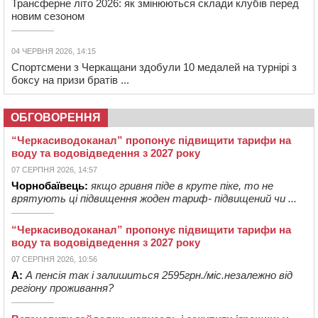
Трансферне літо 2026: як змінюються склади клубів перед
новим сезоном
04 ЧЕРВНЯ 2026, 14:15
Спортсмени з Черкащани здобули 10 медалей на турнірі з
боксу на призи братів ...
ОБГОВОРЕННЯ
“Черкасиводоканал” пропонує підвищити тарифи на
воду та водовідведення з 2027 року
07 СЕРПНЯ 2026, 14:57
Чорнобаївець:
якщо гривня піде в круте піке, то не
врятують ці підвищення жоден тариф- підвищений чи ...
“Черкасиводоканал” пропонує підвищити тарифи на
воду та водовідведення з 2027 року
07 СЕРПНЯ 2026, 10:56
А:
А пенсія так і залишиться 2595грн./міс.незалежно від
регіону проживання?