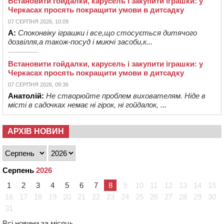
Встановити гойдалки, карусель і закупити іграшки: у
Черкасах просять покращити умови в дитсадку
07 СЕРПНЯ 2026, 10:09
А:
Споконвіку іграшки і все,що стосується дитячого
дозвілля,а також-посуд і миючі засоби,к...
Встановити гойдалки, карусель і закупити іграшки: у
Черкасах просять покращити умови в дитсадку
07 СЕРПНЯ 2026, 09:36
Анатолій:
Не створюйте проблем вихователям. Ніде в
місті в садочках немає ні гірок, ні гойдалок, ...
АРХІВ НОВИН
Серпень
2026
1
2
3
4
5
6
7
8
9
10
11
12
13
14
15
16
17
18
19
20
21
22
23
24
25
26
27
28
29
30
31
Всі новини за місяць