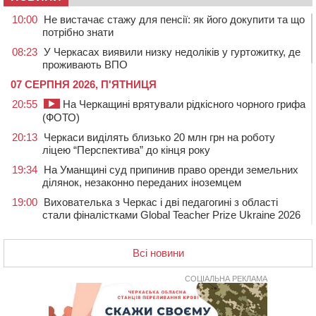
10:00
Не вистачає стажу для пенсії: як його докупити та що
потрібно знати
08:23
У Черкасах виявили низку недоліків у гуртожитку, де
проживають ВПО
07 СЕРПНЯ 2026, П'ЯТНИЦЯ
20:55
На Черкащині врятували рідкісного чорного грифа
(ФОТО)
20:13
Черкаси виділять близько 20 млн грн на роботу
ліцею “Перспектива” до кінця року
19:34
На Уманщині суд припинив право оренди земельних
ділянок, незаконно переданих іноземцем
19:00
Вихователька з Черкас і дві педагогині з області
стали фіналістками Global Teacher Prize Ukraine 2026
18:23
Зарядка, йога, сапи та нові знайомства: у Черкасах
закрили сезон літнього табору для людей поважного
Всі новини
віку
СОЦІАЛЬНА РЕКЛАМА
17:48
“Це страшна несправедливість”: мати хворого на
СМА 13-річного хлопця із Драбівщини просить
ОВА виділити кошти на дороговартісні ліки