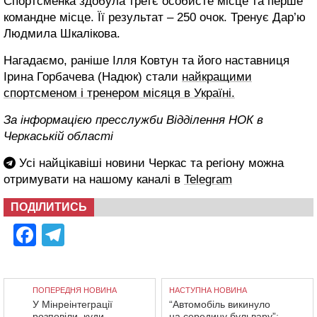
Спортсменка здобула третє особисте місце та перше
командне місце. Її результат – 250 очок. Тренує Дар’ю
Людмила Шкалікова.
Нагадаємо, раніше Ілля Ковтун та його наставниця
Ірина Горбачева (Надюк) стали
найкращими
спортсменом і тренером місяця в Україні.
За інформацією пресслужби Відділення НОК в
Черкаській області
Усі найцікавіші новини Черкас та регіону можна
отримувати на нашому каналі в
Telegram
ПОДІЛИТИСЬ
Facebook
Telegram
ПОПЕРЕДНЯ НОВИНА
НАСТУПНА НОВИНА
У Мінреінтеграції
“Автомобіль викинуло
розповіли, куди
на середину бульвару”: