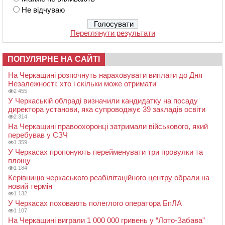
Не відчуваю
Переглянути результати
ПОПУЛЯРНЕ НА САЙТІ
На Черкащині розпочнуть нараховувати виплати до Дня
Незалежності: хто і скільки може отримати
2 455
У Черкаській облраді визначили кандидатку на посаду
директора установи, яка супроводжує 39 закладів освіти
2 314
На Черкащині правоохоронці затримали військового, який
перебував у СЗЧ
1 359
У Черкасах пропонують перейменувати три провулки та
площу
1 184
Керівницю черкаського реабілітаційного центру обрали на
новий термін
1 132
У Черкасах поховають полеглого оператора БпЛА
1 107
На Черкащині виграли 1 000 000 гривень у “Лото-Забава”