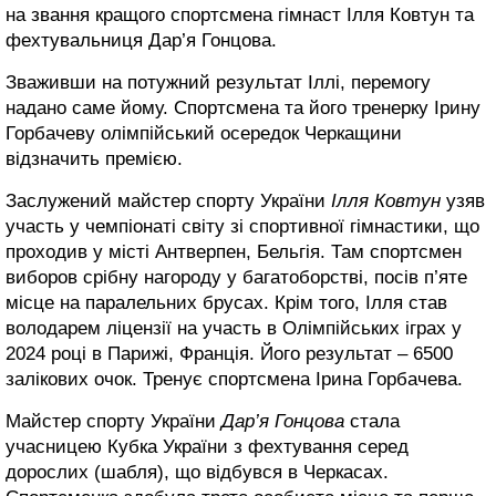
на звання кращого спортсмена гімнаст Ілля Ковтун та
фехтувальниця Дар’я Гонцова.
Зваживши на потужний результат Іллі, перемогу
надано саме йому. Спортсмена та його тренерку Ірину
Горбачеву олімпійський осередок Черкащини
відзначить премією.
Заслужений майстер спорту України
Ілля Ковтун
узяв
участь у чемпіонаті світу зі спортивної гімнастики, що
проходив у місті Антверпен, Бельгія. Там спортсмен
виборов срібну нагороду у багатоборстві, посів п’яте
місце на паралельних брусах. Крім того, Ілля став
володарем ліцензії на участь в Олімпійських іграх у
2024 році в Парижі, Франція. Його результат – 6500
залікових очок. Тренує спортсмена Ірина Горбачева.
Майстер спорту України
Дар’я Гонцова
стала
учасницею Кубка України з фехтування серед
дорослих (шабля), що відбувся в Черкасах.