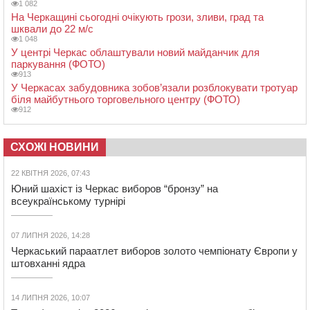
1 082
На Черкащині сьогодні очікують грози, зливи, град та
шквали до 22 м/с
1 048
У центрі Черкас облаштували новий майданчик для
паркування (ФОТО)
913
У Черкасах забудовника зобов’язали розблокувати тротуар
біля майбутнього торговельного центру (ФОТО)
912
СХОЖІ НОВИНИ
22 КВІТНЯ 2026, 07:43
Юний шахіст із Черкас виборов “бронзу” на
всеукраїнському турнірі
07 ЛИПНЯ 2026, 14:28
Черкаський параатлет виборов золото чемпіонату Європи у
штовханні ядра
14 ЛИПНЯ 2026, 10:07