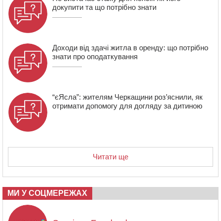
докупити та що потрібно знати
18:23
Зарядка, йога, сапи та нові знайомства: у Черкасах
закрили сезон літнього табору для людей поважного
віку
Доходи від здачі житла в оренду: що потрібно
знати про оподаткування
“єЯсла”: жителям Черкащини роз’яснили, як
отримати допомогу для догляду за дитиною
Читати ще
МИ У СОЦМЕРЕЖАХ