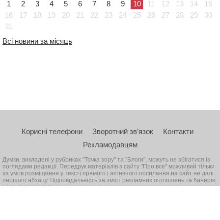
1
2
3
4
5
6
7
8
9
10
11
12
13
14
15
16
17
18
19
20
21
22
23
24
25
26
27
28
29
30
31
Всі новини за місяць
Корисні телефони
Зворотний зв’язок
Контакти
Рекламодавцям
Думки, викладені у рубриках "Точка зору" та "Блоги", можуть не збігатися із
поглядами редакції. Передрук матеріалів з сайту "Про все" можливий тільки
за умов розміщення у тексті прямого і активного посилання на сайт не далі
першого абзацу. Відповідальність за зміст рекламних оголошень та банерів
несе рекламодавець
© 2026, Всі права захищені