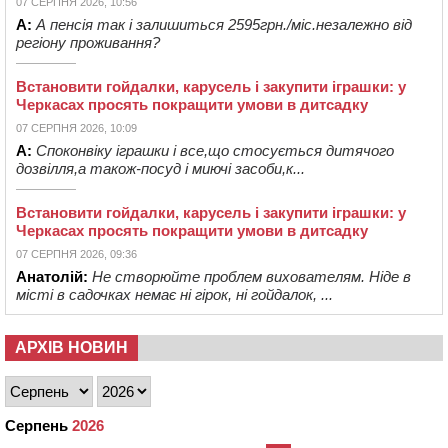
07 СЕРПНЯ 2026, 10:56
А:
А пенсія так і залишиться 2595грн./міс.незалежно від
регіону проживання?
Встановити гойдалки, карусель і закупити іграшки: у
Черкасах просять покращити умови в дитсадку
07 СЕРПНЯ 2026, 10:09
А:
Споконвіку іграшки і все,що стосується дитячого
дозвілля,а також-посуд і миючі засоби,к...
Встановити гойдалки, карусель і закупити іграшки: у
Черкасах просять покращити умови в дитсадку
07 СЕРПНЯ 2026, 09:36
Анатолій:
Не створюйте проблем вихователям. Ніде в
місті в садочках немає ні гірок, ні гойдалок, ...
АРХІВ НОВИН
Серпень
2026