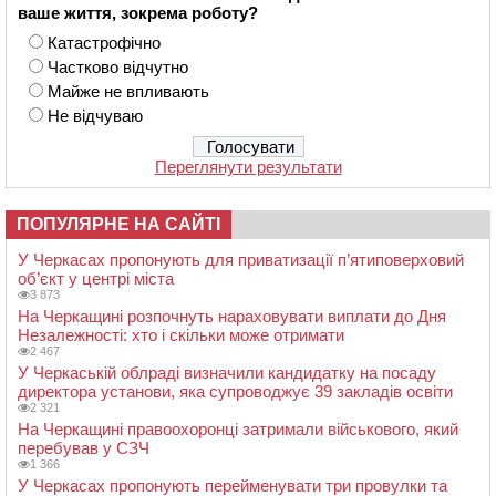
ваше життя, зокрема роботу?
Катастрофічно
Частково відчутно
Майже не впливають
Не відчуваю
Переглянути результати
ПОПУЛЯРНЕ НА САЙТІ
У Черкасах пропонують для приватизації п’ятиповерховий
об’єкт у центрі міста
3 873
На Черкащині розпочнуть нараховувати виплати до Дня
Незалежності: хто і скільки може отримати
2 467
У Черкаській облраді визначили кандидатку на посаду
директора установи, яка супроводжує 39 закладів освіти
2 321
На Черкащині правоохоронці затримали військового, який
перебував у СЗЧ
1 366
У Черкасах пропонують перейменувати три провулки та