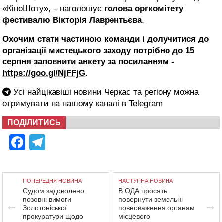
«КіноШоту», – наголошує
голова оргкомітету
фестивалю Вікторія Лаврентьєва
.
Охочим стати частиною команди і долучитися до
організації мистецького заходу потрібно до 15
серпня заповнити анкету за посиланням -
https://goo.gl/NjFFjG
.
Усі найцікавіші новини Черкас та регіону можна
отримувати на нашому каналі в
Telegram
ПОДІЛИТИСЬ
Facebook
Telegram
ПОПЕРЕДНЯ НОВИНА
НАСТУПНА НОВИНА
Судом задоволено
В ОДА просять
позовні вимоги
повернути земельні
Золотоніської
повноваження органам
прокуратури щодо
місцевого