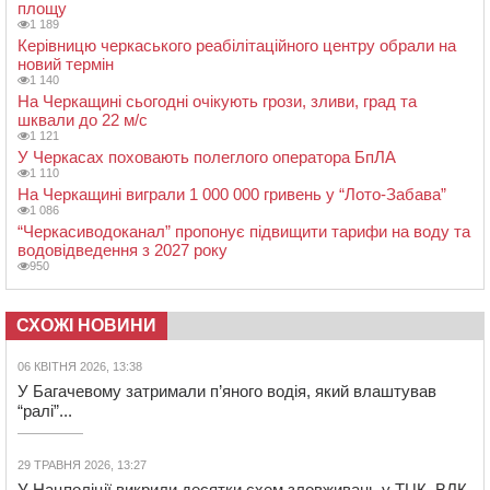
площу
1 189
Керівницю черкаського реабілітаційного центру обрали на
новий термін
1 140
На Черкащині сьогодні очікують грози, зливи, град та
шквали до 22 м/с
1 121
У Черкасах поховають полеглого оператора БпЛА
1 110
На Черкащині виграли 1 000 000 гривень у “Лото-Забава”
1 086
“Черкасиводоканал” пропонує підвищити тарифи на воду та
водовідведення з 2027 року
950
СХОЖІ НОВИНИ
06 КВІТНЯ 2026, 13:38
У Багачевому затримали п’яного водія, який влаштував
“ралі”...
29 ТРАВНЯ 2026, 13:27
У Нацполіції викрили десятки схем зловживань у ТЦК, ВЛК