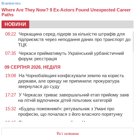
НОВИНИ
08:22
Черкащина серед лідерів за кількістю штрафів для
підприємств через неподання даних про транспорт до
ТЦК
07:35
Черкаси прийматимуть Український урбаністичний
форум: реєстрація
09 СЕРПНЯ 2026, НЕДІЛЯ
19:08
На Чорнобаївщині конфіскували землю на користь
держави, але оренду не припинили: прокуратура
звернулася до суду
17:27
У Черкасах триває завершальний етап прийому заяв
на літній відпочинок дітей пільгових категорій
15:32
«Будеш пожежним!»: рятувальник з Умані про
професію, що почалася з його власного порятунку
13:15
Від початку року на водоймах Черкащини загинули
37 людей, серед них 2 дітей
Всі новини