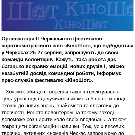
Організатори ІІ Черкаського фестивалю
короткометражного кіно «КіноШот», що відбудеться
у Черкасах 25-27 серпня, запрошують до своєї
команди волонтерів. Кажуть, така робота дає
багацько яскравих емоцій, нових друзів і, звісно,
незабутній досвід командної роботи, інформує
прес-служба фестивалю «КіноШот».
– Хочемо, аби до створення такої інтелектуально-
культурної події долучилося якомога більше молоді,
охочої до нових знань, знайомств та спраглих до
творчості. Робота волонтером на такому заході
допоможе розширити коло своїх вподобань, а також
покращити організаційні навички. Тож, усіх веселих,
творчих, активних кіноманів Черкас запрошуємо до