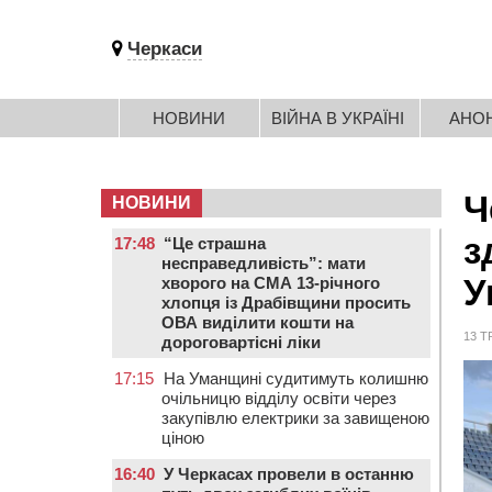
Черкаси
НОВИНИ
ВІЙНА В УКРАЇНІ
АНО
Ч
НОВИНИ
з
17:48
“Це страшна
несправедливість”: мати
У
хворого на СМА 13-річного
хлопця із Драбівщини просить
ОВА виділити кошти на
13 Т
дороговартісні ліки
17:15
На Уманщині судитимуть колишню
очільницю відділу освіти через
закупівлю електрики за завищеною
ціною
16:40
У Черкасах провели в останню