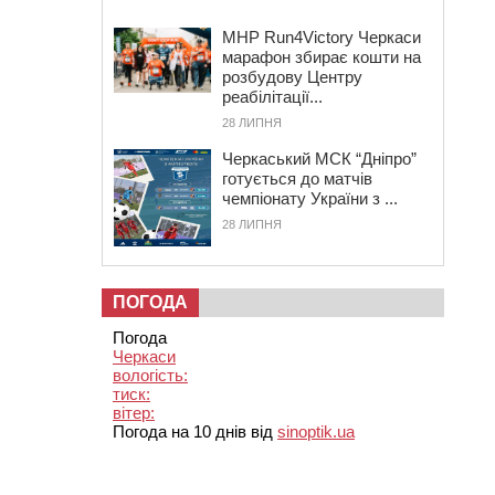
MHP Run4Victory Черкаси
марафон збирає кошти на
розбудову Центру
реабілітації...
28 ЛИПНЯ
Черкаський МСК “Дніпро”
готується до матчів
чемпіонату України з ...
28 ЛИПНЯ
ПОГОДА
Погода
Черкаси
вологість:
тиск:
вітер:
Погода на 10 днів від
sinoptik.ua