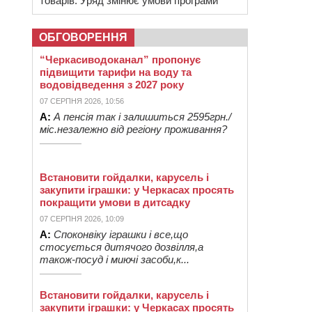
товарів: Уряд змінює умови програми
ОБГОВОРЕННЯ
“Черкасиводоканал” пропонує
підвищити тарифи на воду та
водовідведення з 2027 року
07 СЕРПНЯ 2026, 10:56
А:
А пенсія так і залишиться 2595грн./
міс.незалежно від регіону проживання?
Встановити гойдалки, карусель і
закупити іграшки: у Черкасах просять
покращити умови в дитсадку
07 СЕРПНЯ 2026, 10:09
А:
Споконвіку іграшки і все,що
стосується дитячого дозвілля,а
також-посуд і миючі засоби,к...
Встановити гойдалки, карусель і
закупити іграшки: у Черкасах просять