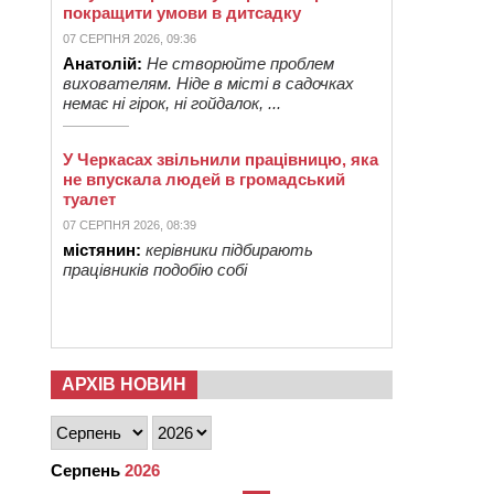
покращити умови в дитсадку
07 СЕРПНЯ 2026, 09:36
Анатолій:
Не створюйте проблем
вихователям. Ніде в місті в садочках
немає ні гірок, ні гойдалок, ...
У Черкасах звільнили працівницю, яка
не впускала людей в громадський
туалет
07 СЕРПНЯ 2026, 08:39
містянин:
керівники підбирають
працівників подобію собі
АРХІВ НОВИН
Серпень
2026