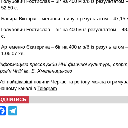
Голубович Ростислав – біг на 400 м з/б із результатом 
52.50 с.
Банира Вікторія – метання спину з результатом – 47,15 
Голубович Ростислав – біг на 400 м із результатом – 48
с.
Артеменко Єкатерина – біг на 400 м з/б із результатом –
1.06.07 хв.
інформацією пресслужби ННІ фізичної культури, спорту
ров’я ЧНУ ім. Б. Хмельницького
сі найцікавіші новини Черкас та регіону можна отримув
 нашому каналі в
Telegram
ОДІЛИТИСЬ
Facebook
Telegram