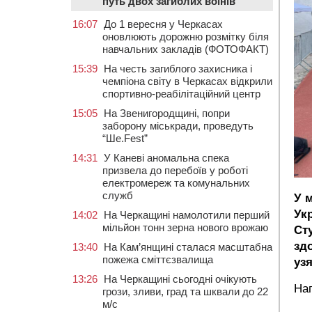
путь двох загиблих воїнів
16:07
До 1 вересня у Черкасах
оновлюють дорожню розмітку біля
навчальних закладів (ФОТОФАКТ)
15:39
На честь загиблого захисника і
чемпіона світу в Черкасах відкрили
спортивно-реабілітаційний центр
15:05
На Звенигородщині, попри
заборону міськради, проведуть
“Ше.Fest”
14:31
У Каневі аномальна спека
призвела до перебоїв у роботі
електромереж та комунальних
служб
У м
Укр
14:02
На Черкащині намолотили перший
мільйон тонн зерна нового врожаю
Сту
зд
13:40
На Кам’янщині сталася масштабна
пожежа сміттєзвалища
уз
13:26
На Черкащині сьогодні очікують
На
грози, зливи, град та шквали до 22
м/с