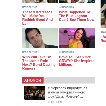
укусів тварин
18:15
Черкаська тренувальна квартира
стала прикладом для громад з
усієї України
АНОНСИ
У Черкасах відбудуться
зйомки гумористичного
шоу “Двіж: Розгони” ...
03 СЕРПНЯ