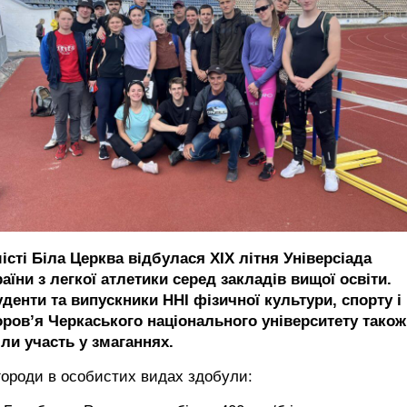
істі Біла Церква відбулася XIX літня Універсіада
аїни з легкої атлетики серед закладів вищої освіти.
денти та випускники ННІ фізичної культури, спорту і
оровʼя Черкаського національного університету також
яли участь у змаганнях.
городи в особистих видах здобули: