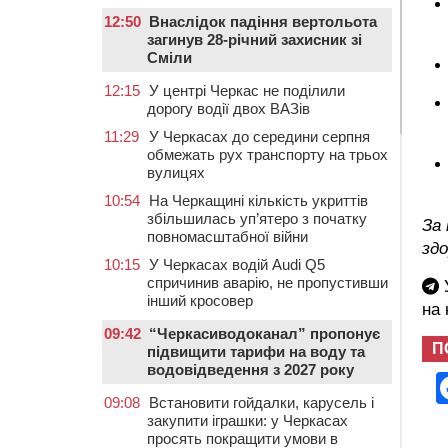
12:50
Внаслідок падіння вертольота
загинув 28-річний захисник зі
Сміли
12:15
У центрі Черкас не поділили
дорогу водії двох ВАЗів
11:29
У Черкасах до середини серпня
обмежать рух транспорту на трьох
вулицях
10:54
На Черкащині кількість укриттів
збільшилась уп’ятеро з початку
За 
повномасштабної війни
здо
10:15
У Черкасах водій Audi Q5
спричинив аварію, не пропустивши
У
інший кросовер
на
09:42
“Черкасиводоканал” пропонує
П
підвищити тарифи на воду та
водовідведення з 2027 року
09:08
Встановити гойдалки, карусель і
закупити іграшки: у Черкасах
просять покращити умови в