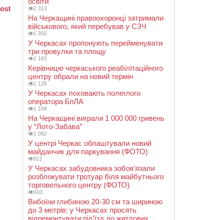
освіти
2 313
На Черкащині правоохоронці затримали
військового, який перебував у СЗЧ
1 356
У Черкасах пропонують перейменувати
три провулки та площу
1 183
Керівницю черкаського реабілітаційного
центру обрали на новий термін
1 128
У Черкасах поховають полеглого
оператора БпЛА
1 104
На Черкащині виграли 1 000 000 гривень
у “Лото-Забава”
1 082
У центрі Черкас облаштували новий
майданчик для паркування (ФОТО)
912
У Черкасах забудовника зобов’язали
розблокувати тротуар біля майбутнього
торговельного центру (ФОТО)
910
Вибоїни глибиною 20-30 см та шириною
до 3 метрів: у Черкасах просять
відремонтувати під’їзд до житлових