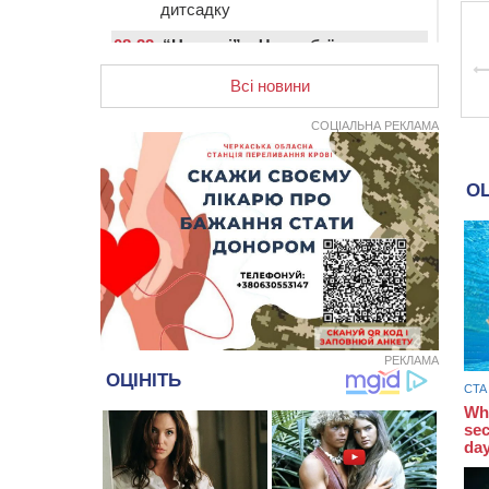
дитсадку
08:22
“На щиті” у Чорнобаївську
громаду повертається полеглий
біля Кліщіївки воїн
Всі новини
07:30
Понад 968 мільйонів гривень
СОЦІАЛЬНА РЕКЛАМА
земельного податку сплатили на
Черкащині
06 СЕРПНЯ 2026, ЧЕТВЕР
21:13
Вісім медалей, з яких чотири
золоті: черкаські спортсмени
тріумфували на чемпіонаті України
20:31
На Черкащині спека
протримається ще день
20:00
Педагогів Черкас запрошують на
зустріч із переможцем Global
РЕКЛАМА
Teacher Prize Ukraine 2023
19:24
У Черкасах водійка протаранила
Duster, коли здавала назад
18:50
На Черкащині з початку року
зросла кількість постраждалих від