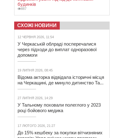
будинків
887
СХОЖІ НОВИНИ
12 ЧЕРВНЯ 2026, 11:54
У Черкаській облраді посперечалися
через підходи до виплат одноразової
допомоги
19 ЛИПНЯ 2026, 08:45
Відома акторка відвідала історичні місця
на Черкащині, де минуло дитинство Та...
27 ЛИПНЯ 2026, 14:29
У Тальному поховали полеглого у 2023
році бойового медика
17 ЛЮТОГО 2026, 21:27
До 15% кешбеку за покупки вітчизняних