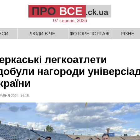
ПРО
ВСЕ
.ck.ua
07 серпня, 2026
НСИ
ЛЮДИ В ЧЕ
ФОТОРЕПОРТАЖ
РІЗНЕ
еркаські легкоатлети
добули нагороди універсіа
країни
РАВНЯ 2024, 14:15