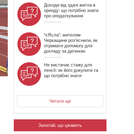
Доходи від здачі житла в
оренду: що потрібно знати
про оподаткування
“єЯсла”: жителям
Черкащини роз’яснили, як
отримати допомогу для
догляду за дитиною
Не вистачає стажу для
пенсії: як його докупити та
що потрібно знати
Читати ще
Запитай, що цікавить