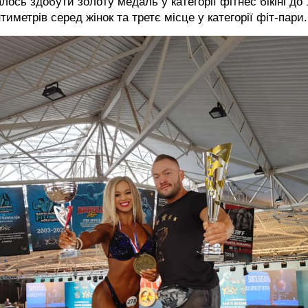
лось здобути золоту медаль у категорії фітнес бікіні до 
тиметрів серед жінок та третє місце у категорії фіт-пари.