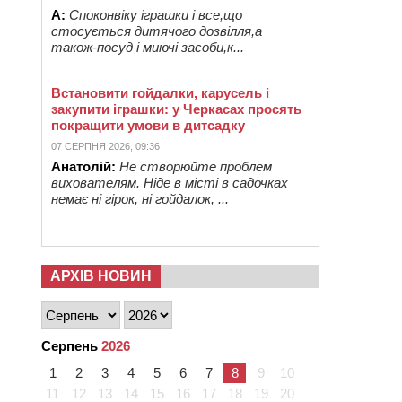
А:
Споконвіку іграшки і все,що
стосується дитячого дозвілля,а
також-посуд і миючі засоби,к...
Встановити гойдалки, карусель і
закупити іграшки: у Черкасах просять
покращити умови в дитсадку
07 СЕРПНЯ 2026, 09:36
Анатолій:
Не створюйте проблем
вихователям. Ніде в місті в садочках
немає ні гірок, ні гойдалок, ...
АРХІВ НОВИН
Серпень
2026
1
2
3
4
5
6
7
8
9
10
11
12
13
14
15
16
17
18
19
20