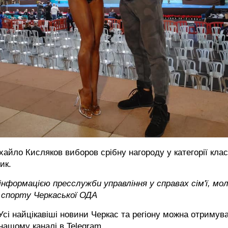
айло Кисляков виборов срібну нагороду у категорії кла
ик.
інформацією пресслужби управління у справах сім'ї, мол
 спорту Черкаської ОДА
сі найцікавіші новини Черкас та регіону можна отримув
 нашому каналі в
Telegram