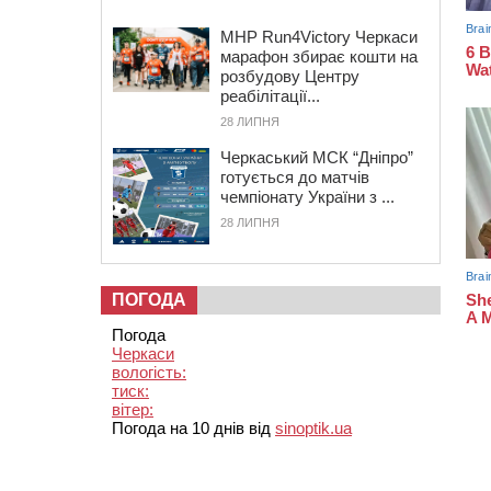
MHP Run4Victory Черкаси
марафон збирає кошти на
розбудову Центру
реабілітації...
28 ЛИПНЯ
Черкаський МСК “Дніпро”
готується до матчів
чемпіонату України з ...
28 ЛИПНЯ
ПОГОДА
Погода
Черкаси
вологість:
тиск:
вітер:
Погода на 10 днів від
sinoptik.ua