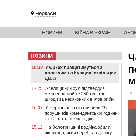
Черкаси
НОВИНИ
ВІЙНА В УКРАЇНІ
АНО
Ч
НОВИНИ
п
18:30
У Єрках прощатимуться з
полеглим на Курщині стрільцем
м
ДШВ
17:29
Апеляційний суд підтвердив
стягнення майже 250 тис. грн
18 Г
шкоди за незаконний вилов риби
16:07
У Черкасах за ніч виявили 15
порушників комендантської години
та 10 нетверезих водіїв
15:12
На Золотоніщині водійка збила
пішохода, який перебігав дорогу