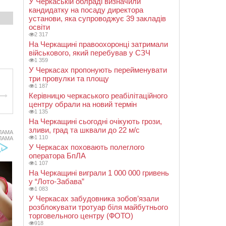
У Черкаській облраді визначили
кандидатку на посаду директора
установи, яка супроводжує 39 закладів
освіти
2 317
На Черкащині правоохоронці затримали
військового, який перебував у СЗЧ
1 359
У Черкасах пропонують перейменувати
три провулки та площу
1 187
Керівницю черкаського реабілітаційного
центру обрали на новий термін
1 135
На Черкащині сьогодні очікують грози,
зливи, град та шквали до 22 м/с
ЛАМА
1 110
ЛАМА
У Черкасах поховають полеглого
оператора БпЛА
1 107
На Черкащині виграли 1 000 000 гривень
у “Лото-Забава”
1 083
У Черкасах забудовника зобов’язали
розблокувати тротуар біля майбутнього
торговельного центру (ФОТО)
918