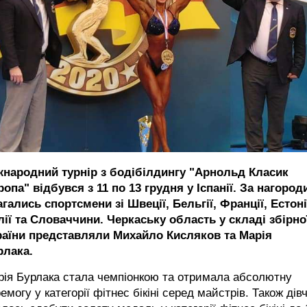
жнародний турнір з бодібілдингу "Арнольд Класик
опа" відбувся з 11 по 13 грудня у Іспанії. За нагород
гались спортсмени зі Швеції, Бельгії, Франції, Естоні
лії та Словаччини. Черкаську область у складі збірно
раїни представляли Михайло Кисляков та Марія
рлака.
рія Бурлака стала чемпіонкою та отримала абсолютну
емогу у категорії фітнес бікіні серед майстрів. Також дів