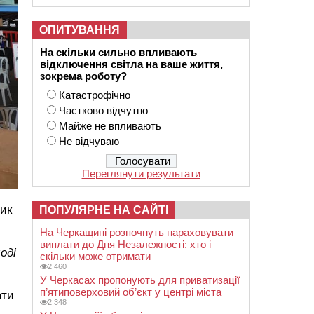
ОПИТУВАННЯ
На скільки сильно впливають
відключення світла на ваше життя,
зокрема роботу?
Катастрофічно
Частково відчутно
Майже не впливають
Не відчуваю
Переглянути результати
сик
ПОПУЛЯРНЕ НА САЙТІ
На Черкащині розпочнуть нараховувати
виплати до Дня Незалежності: хто і
оді
скільки може отримати
2 460
У Черкасах пропонують для приватизації
п’ятиповерховий об’єкт у центрі міста
ати
2 348