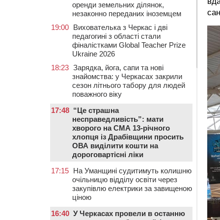
вда
оренди земельних ділянок,
сан
незаконно переданих іноземцем
19:00
Вихователька з Черкас і дві
педагогині з області стали
фіналістками Global Teacher Prize
Ukraine 2026
18:23
Зарядка, йога, сапи та нові
знайомства: у Черкасах закрили
сезон літнього табору для людей
поважного віку
17:48
“Це страшна
несправедливість”: мати
хворого на СМА 13-річного
хлопця із Драбівщини просить
ОВА виділити кошти на
дороговартісні ліки
17:15
На Уманщині судитимуть колишню
очільницю відділу освіти через
закупівлю електрики за завищеною
ціною
16:40
У Черкасах провели в останню