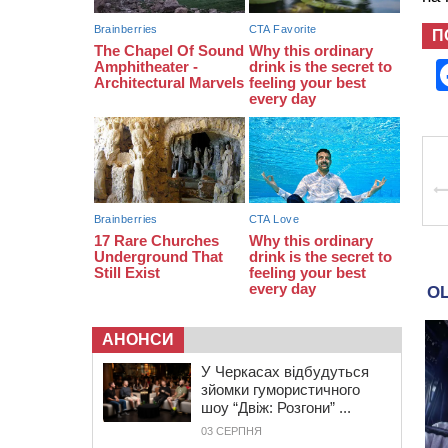
12:50
Внаслідок падіння вертольота
П
загинув 28-річний захисник зі
Сміли
АНОНСИ
У Черкасах відбудуться
зйомки гумористичного
шоу “Двіж: Розгони” ...
03 СЕРПНЯ