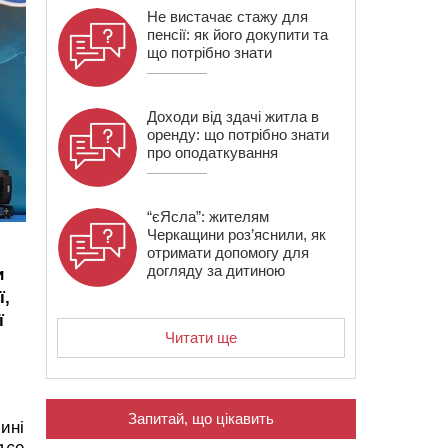
Не вистачає стажу для
пенсії: як його докупити та
що потрібно знати
Доходи від здачі житла в
оренду: що потрібно знати
про оподаткування
“єЯсла”: жителям
Черкащини роз’яснили, як
отримати допомогу для
догляду за дитиною
и
ї,
ї
Читати ще
Запитай, що цікавить
чині