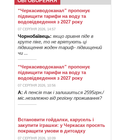
ОБГОВОРЕННЯ
“Черкасиводоканал” пропонує
підвищити тарифи на воду та
водовідведення з 2027 року
07 СЕРПНЯ 2026, 14:57
Чорнобаївець:
якщо гривня піде в
круте піке, то не врятують ці
підвищення жоден тариф- підвищений
чи ...
“Черкасиводоканал” пропонує
підвищити тарифи на воду та
водовідведення з 2027 року
07 СЕРПНЯ 2026, 10:56
А:
А пенсія так і залишиться 2595грн./
міс.незалежно від регіону проживання?
Встановити гойдалки, карусель і
закупити іграшки: у Черкасах просять
покращити умови в дитсадку
07 СЕРПНЯ 2026, 10:09