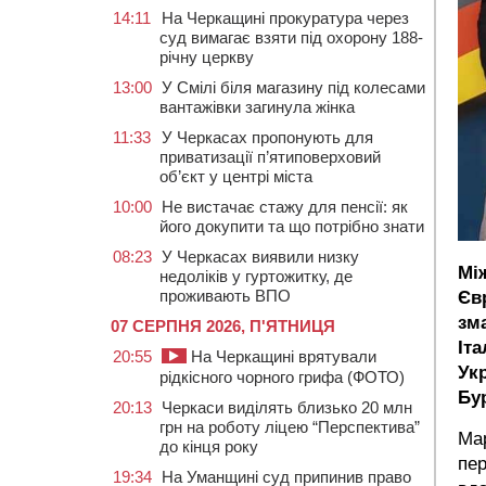
14:11
На Черкащині прокуратура через
суд вимагає взяти під охорону 188-
річну церкву
13:00
У Смілі біля магазину під колесами
вантажівки загинула жінка
11:33
У Черкасах пропонують для
приватизації п’ятиповерховий
об’єкт у центрі міста
10:00
Не вистачає стажу для пенсії: як
його докупити та що потрібно знати
08:23
У Черкасах виявили низку
Мі
недоліків у гуртожитку, де
проживають ВПО
Євр
зма
07 СЕРПНЯ 2026, П'ЯТНИЦЯ
Іта
20:55
На Черкащині врятували
Ук
рідкісного чорного грифа (ФОТО)
Бу
20:13
Черкаси виділять близько 20 млн
грн на роботу ліцею “Перспектива”
Ма
до кінця року
пер
19:34
На Уманщині суд припинив право