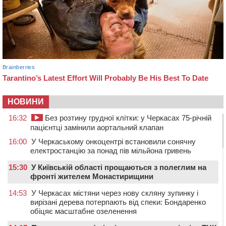
НОВИНИ
16:32
Без розтину грудної клітки: у Черкасах 75-річній
пацієнтці замінили аортальний клапан
16:00
У Черкаському онкоцентрі встановили сонячну
електростанцію за понад пів мільйона гривень
15:30
У Київській області прощаються з полеглим на
фронті жителем Монастирищини
14:53
У Черкасах містяни через нову скляну зупинку і
вирізані дерева потерпають від спеки: Бондаренко
обіцяє масштабне озеленення