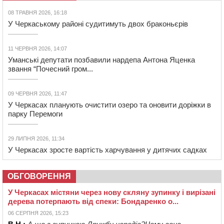
08 ТРАВНЯ 2026, 16:18
У Черкаському районі судитимуть двох браконьєрів
11 ЧЕРВНЯ 2026, 14:07
Уманські депутати позбавили нардепа Антона Яценка
звання “Почесний гром...
09 ЧЕРВНЯ 2026, 11:47
У Черкасах планують очистити озеро та оновити доріжки в
парку Перемоги
29 ЛИПНЯ 2026, 11:34
У Черкасах зросте вартість харчування у дитячих садках
ОБГОВОРЕННЯ
У Черкасах містяни через нову скляну зупинку і вирізані
дерева потерпають від спеки: Бондаренко о...
06 СЕРПНЯ 2026, 15:23