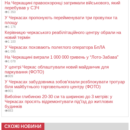
На Черкащині правоохоронці затримали військового, який
перебував у СЗЧ
1 350
У Черкасах пропонують перейменувати три провулки та
площу
1 176
Керівницю черкаського реабілітаційного центру обрали на
новий термін
1 100
У Черкасах поховають полеглого оператора БпЛА
1 095
На Черкащині виграли 1 000 000 гривень у “Лото-Забава”
1 078
У центрі Черкас облаштували новий майданчик для
паркування (ФОТО)
909
У Черкасах забудовника зобов’язали розблокувати тротуар
біля майбутнього торговельного центру (ФОТО)
901
Вибоїни глибиною 20-30 см та шириною до 3 метрів: у
Черкасах просять відремонтувати під’їзд до житлових
будинків
883
СХОЖІ НОВИНИ