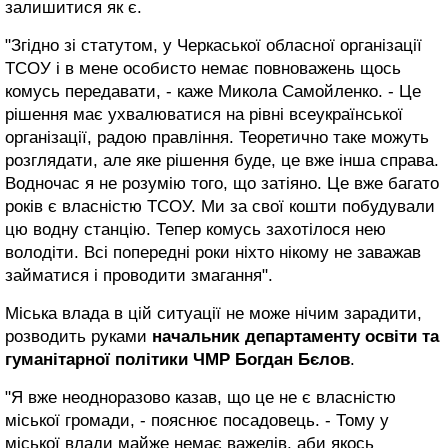
залишитися як є.
"Згідно зі статутом, у Черкаської обласної організації
ТСОУ і в мене особисто немає повноважень щось
комусь передавати, - каже Микола Самойленко. - Це
рішення має ухвалюватися на рівні всеукраїнської
організації, радою правління. Теоретично таке можуть
розглядати, але яке рішення буде, це вже інша справа.
Водночас я не розумію того, що затіяно. Це вже багато
років є власністю ТСОУ. Ми за свої кошти побудували
цю водну станцію. Тепер комусь захотілося нею
володіти. Всі попередні роки ніхто нікому не заважав
займатися і проводити змагання".
Міська влада в цій ситуації не може нічим зарадити,
розводить руками
начальник департаменту освіти та
гуманітарної політики ЧМР Богдан Бєлов
.
"Я вже неодноразово казав, що це не є власністю
міської громади, - пояснює посадовець. - Тому у
міської влади майже немає важелів, аби якось