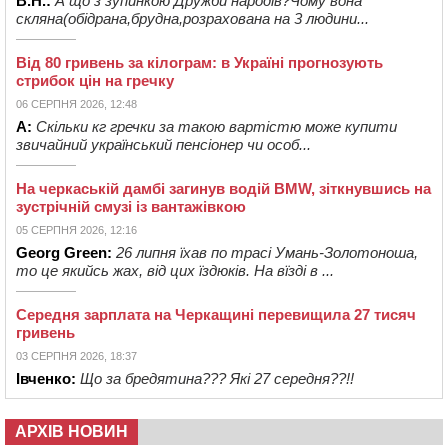
В.Н.:
А що з зупинкою Дружби народів?Чому вона
скляна(обідрана,брудна,розрахована на 3 людини...
Від 80 гривень за кілограм: в Україні прогнозують
стрибок цін на гречку
06 СЕРПНЯ 2026, 12:48
А:
Скільки кг гречки за такою вартістю може купити
звичайний український пенсіонер чи особ...
На черкаській дамбі загинув водій BMW, зіткнувшись на
зустрічній смузі із вантажівкою
05 СЕРПНЯ 2026, 12:16
Georg Green:
26 липня їхав по трасі Умань-Золотоноша,
то це якийсь жах, від цих їздюків. На вїзді в ...
Середня зарплата на Черкащині перевищила 27 тисяч
гривень
03 СЕРПНЯ 2026, 18:37
Івченко:
Що за бредятина??? Які 27 середня??!!
АРХІВ НОВИН