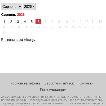
Серпень
2026
1
2
3
4
5
6
7
8
9
10
11
12
13
14
15
16
17
18
19
20
21
22
23
24
25
26
27
28
29
30
31
Всі новини за місяць
Корисні телефони
Зворотний зв’язок
Контакти
Рекламодавцям
Думки, викладені у рубриках "Точка зору" та "Блоги", можуть не збігатися із
поглядами редакції. Передрук матеріалів з сайту "Про все" можливий тільки
за умов розміщення у тексті прямого і активного посилання на сайт не далі