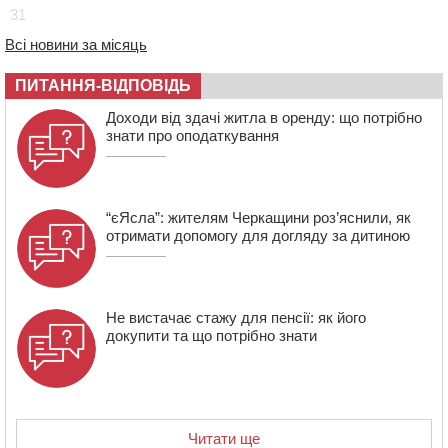
17:30
На Черкащині державі повернуть понад 2,6 га земель
31
природно-заповідного фонду
Всі новини за місяць
16:55
На Лисянщині проведуть в останню путь
полеглого внаслідок атаки FPV-дрона воїна
ПИТАННЯ-ВІДПОВІДЬ
16:16
У Дахнівському лісництві екоінспектори натрапили на
Доходи від здачі житла в оренду: що потрібно
незаконне будівництво
знати про оподаткування
15:38
У лікарні померла жінка, яку на пішохідному переході
в Черкаському районі збила автівка
“єЯсла”: жителям Черкащини роз’яснили, як
отримати допомогу для догляду за дитиною
Не вистачає стажу для пенсії: як його
докупити та що потрібно знати
Читати ще