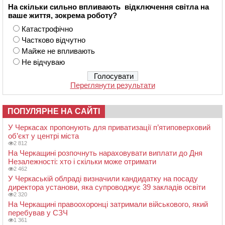
На скільки сильно впливають відключення світла на
ваше життя, зокрема роботу?
Катастрофічно
Частково відчутно
Майже не впливають
Не відчуваю
Переглянути результати
ПОПУЛЯРНЕ НА САЙТІ
У Черкасах пропонують для приватизації п’ятиповерховий
об’єкт у центрі міста
2 812
На Черкащині розпочнуть нараховувати виплати до Дня
Незалежності: хто і скільки може отримати
2 462
У Черкаській облраді визначили кандидатку на посаду
директора установи, яка супроводжує 39 закладів освіти
2 320
На Черкащині правоохоронці затримали військового, який
перебував у СЗЧ
1 361