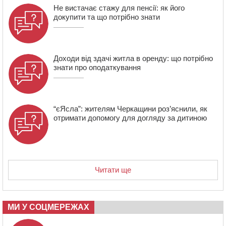
13:40
На Кам’янщині сталася масштабна пожежа
Не вистачає стажу для пенсії: як його
сміттєзвалища
докупити та що потрібно знати
Доходи від здачі житла в оренду: що потрібно
знати про оподаткування
“єЯсла”: жителям Черкащини роз’яснили, як
отримати допомогу для догляду за дитиною
Читати ще
МИ У СОЦМЕРЕЖАХ