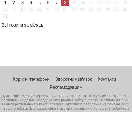
1
2
3
4
5
6
7
8
9
10
11
12
13
14
15
16
17
18
19
20
21
22
23
24
25
26
27
28
29
30
31
Всі новини за місяць
Корисні телефони
Зворотний зв’язок
Контакти
Рекламодавцям
Думки, викладені у рубриках "Точка зору" та "Блоги", можуть не збігатися із
поглядами редакції. Передрук матеріалів з сайту "Про все" можливий тільки
за умов розміщення у тексті прямого і активного посилання на сайт не далі
першого абзацу. Відповідальність за зміст рекламних оголошень та банерів
несе рекламодавець
© 2026, Всі права захищені