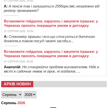
07 СЕРПНЯ 2026, 10:56
А:
А пенсія так і залишиться 2595грн./міс.незалежно від
регіону проживання?
Встановити гойдалки, карусель і закупити іграшки: у
Черкасах просять покращити умови в дитсадку
07 СЕРПНЯ 2026, 10:09
А:
Споконвіку іграшки і все,що стосується дитячого
дозвілля,а також-посуд і миючі засоби,к...
Встановити гойдалки, карусель і закупити іграшки: у
Черкасах просять покращити умови в дитсадку
07 СЕРПНЯ 2026, 09:36
Анатолій:
Не створюйте проблем вихователям. Ніде в
місті в садочках немає ні гірок, ні гойдалок, ...
АРХІВ НОВИН
Серпень
2026