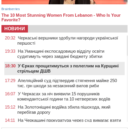
НОВИНИ
20:32
Черкаські вершники здобули нагороди української
першості
19:33
На Уманщині експосадовицю відділу освіти
судитимуть через завдані бюджету збитки
18:30
У Єрках прощатимуться з полеглим на Курщині
стрільцем ДШВ
17:29
Апеляційний суд підтвердив стягнення майже 250
тис. грн шкоди за незаконний вилов риби
16:07
У Черкасах за ніч виявили 15 порушників
комендантської години та 10 нетверезих водіїв
15:12
На Золотоніщині водійка збила пішохода, який
перебігав дорогу
14:11
На Черкащині прокуратура через суд вимагає взяти
під охорону 188-річну церкву