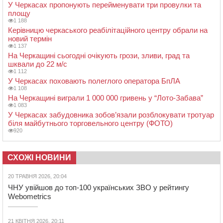
У Черкасах пропонують перейменувати три провулки та
площу
1 188
Керівницю черкаського реабілітаційного центру обрали на
новий термін
1 137
На Черкащині сьогодні очікують грози, зливи, град та
шквали до 22 м/с
1 112
У Черкасах поховають полеглого оператора БпЛА
1 108
На Черкащині виграли 1 000 000 гривень у “Лото-Забава”
1 083
У Черкасах забудовника зобов’язали розблокувати тротуар
біля майбутнього торговельного центру (ФОТО)
920
СХОЖІ НОВИНИ
20 ТРАВНЯ 2026, 20:04
ЧНУ увійшов до топ-100 українських ЗВО у рейтингу
Webometrics
21 КВІТНЯ 2026, 20:11