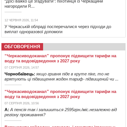
“Досі важко це згадувати”: піхотинця із Черкащини
нагородили R...
12 ЧЕРВНЯ 2026, 11:54
У Черкаській облраді посперечалися через підходи до
виплат одноразової допомоги
ОБГОВОРЕННЯ
“Черкасиводоканал” пропонує підвищити тарифи на
воду та водовідведення з 2027 року
07 СЕРПНЯ 2026, 14:57
Чорнобаївець:
якщо гривня піде в круте піке, то не
врятують ці підвищення жоден тариф- підвищений чи ...
“Черкасиводоканал” пропонує підвищити тарифи на
воду та водовідведення з 2027 року
07 СЕРПНЯ 2026, 10:56
А:
А пенсія так і залишиться 2595грн./міс.незалежно від
регіону проживання?