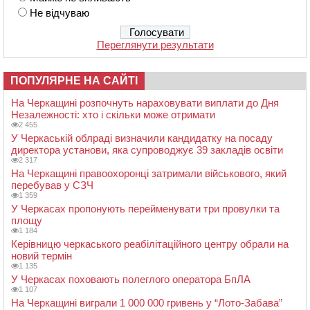
Не відчуваю
Переглянути результати
ПОПУЛЯРНЕ НА САЙТІ
На Черкащині розпочнуть нараховувати виплати до Дня
Незалежності: хто і скільки може отримати
2 455
У Черкаській облраді визначили кандидатку на посаду
директора установи, яка супроводжує 39 закладів освіти
2 317
На Черкащині правоохоронці затримали військового, який
перебував у СЗЧ
1 359
У Черкасах пропонують перейменувати три провулки та
площу
1 184
Керівницю черкаського реабілітаційного центру обрали на
новий термін
1 135
У Черкасах поховають полеглого оператора БпЛА
1 107
На Черкащині виграли 1 000 000 гривень у “Лото-Забава”