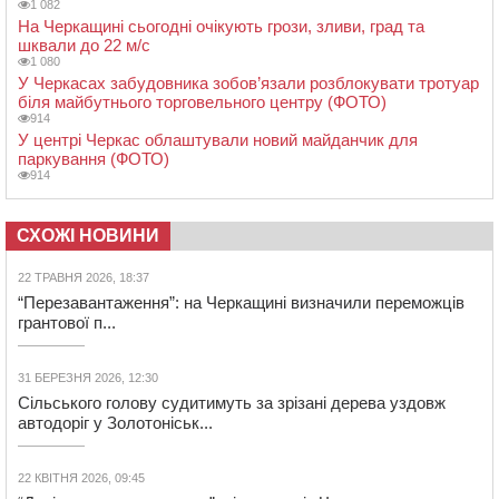
1 082
На Черкащині сьогодні очікують грози, зливи, град та
шквали до 22 м/с
1 080
У Черкасах забудовника зобов’язали розблокувати тротуар
біля майбутнього торговельного центру (ФОТО)
914
У центрі Черкас облаштували новий майданчик для
паркування (ФОТО)
914
СХОЖІ НОВИНИ
22 ТРАВНЯ 2026, 18:37
“Перезавантаження”: на Черкащині визначили переможців
грантової п...
31 БЕРЕЗНЯ 2026, 12:30
Сільського голову судитимуть за зрізані дерева уздовж
автодоріг у Золотоніськ...
22 КВІТНЯ 2026, 09:45