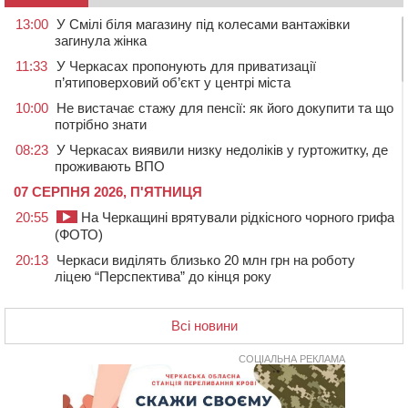
13:00
У Смілі біля магазину під колесами вантажівки
загинула жінка
11:33
У Черкасах пропонують для приватизації
п’ятиповерховий об’єкт у центрі міста
10:00
Не вистачає стажу для пенсії: як його докупити та що
потрібно знати
08:23
У Черкасах виявили низку недоліків у гуртожитку, де
проживають ВПО
07 СЕРПНЯ 2026, П'ЯТНИЦЯ
20:55
На Черкащині врятували рідкісного чорного грифа
(ФОТО)
20:13
Черкаси виділять близько 20 млн грн на роботу
ліцею “Перспектива” до кінця року
19:34
На Уманщині суд припинив право оренди земельних
ділянок, незаконно переданих іноземцем
Всі новини
19:00
Вихователька з Черкас і дві педагогині з області
стали фіналістками Global Teacher Prize Ukraine 2026
СОЦІАЛЬНА РЕКЛАМА
18:23
Зарядка, йога, сапи та нові знайомства: у Черкасах
закрили сезон літнього табору для людей поважного