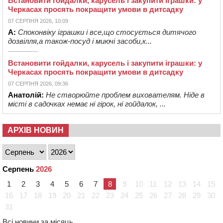
Встановити гойдалки, карусель і закупити іграшки: у
Черкасах просять покращити умови в дитсадку
07 СЕРПНЯ 2026, 10:09
А:
Споконвіку іграшки і все,що стосується дитячого
дозвілля,а також-посуд і миючі засоби,к...
Встановити гойдалки, карусель і закупити іграшки: у
Черкасах просять покращити умови в дитсадку
07 СЕРПНЯ 2026, 09:36
Анатолій:
Не створюйте проблем вихователям. Ніде в
місті в садочках немає ні гірок, ні гойдалок, ...
АРХІВ НОВИН
Серпень
2026
1
2
3
4
5
6
7
8
9
10
11
12
13
14
15
16
17
18
19
20
21
22
23
24
25
26
27
28
29
30
31
Всі новини за місяць