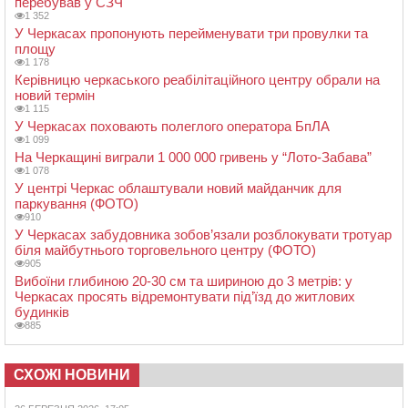
перебував у СЗЧ
1 352
У Черкасах пропонують перейменувати три провулки та
площу
1 178
Керівницю черкаського реабілітаційного центру обрали на
новий термін
1 115
У Черкасах поховають полеглого оператора БпЛА
1 099
На Черкащині виграли 1 000 000 гривень у “Лото-Забава”
1 078
У центрі Черкас облаштували новий майданчик для
паркування (ФОТО)
910
У Черкасах забудовника зобов’язали розблокувати тротуар
біля майбутнього торговельного центру (ФОТО)
905
Вибоїни глибиною 20-30 см та шириною до 3 метрів: у
Черкасах просять відремонтувати під’їзд до житлових
будинків
885
СХОЖІ НОВИНИ