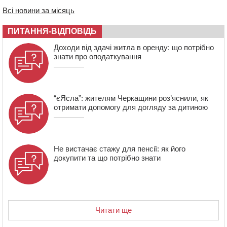
08:20
Обрано претендента на посаду директора
Всі новини за місяць
Мокрокалигірського психоневрологічного інтернату
07:23
Уманські міграційники видворили з країни грузина,
ПИТАННЯ-ВІДПОВІДЬ
який відсидів термін у колонії
Доходи від здачі житла в оренду: що потрібно
знати про оподаткування
“єЯсла”: жителям Черкащини роз’яснили, як
отримати допомогу для догляду за дитиною
Не вистачає стажу для пенсії: як його
докупити та що потрібно знати
Читати ще