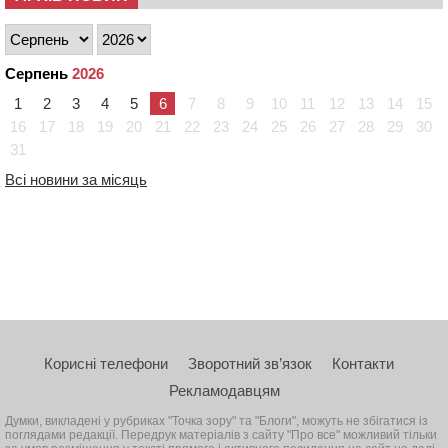
Серпень
2026
1
2
3
4
5
6
7
8
9
10
11
12
13
14
15
16
17
18
19
20
21
22
23
24
25
26
27
28
29
30
31
Всі новини за місяць
Корисні телефони
Зворотний зв’язок
Контакти
Рекламодавцям
Думки, викладені у рубриках "Точка зору" та "Блоги", можуть не збігатися із
поглядами редакції. Передрук матеріалів з сайту "Про все" можливий тільки