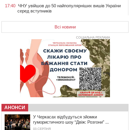
17:40
ЧНУ увійшов до 50 найпопулярніших вишів України
серед вступників
17:07
На Хімселищі у Черкасах облаштували новий
контейнерний майданчик
Всі новини
16:32
Без розтину грудної клітки: у Черкасах 75-річній
пацієнтці замінили аортальний клапан
СОЦІАЛЬНА РЕКЛАМА
16:00
У Черкаському онкоцентрі встановили сонячну
електростанцію за понад пів мільйона гривень
15:30
У Київській області прощаються з полеглим на
фронті жителем Монастирищини
14:53
У Черкасах містяни через нову скляну зупинку і
вирізані дерева потерпають від спеки: Бондаренко
обіцяє масштабне озеленення
14:17
Провокував конфлікт і зачинився в автівці: у ТЦК
прокоментували скандал із затриманням
чоловіка у Тальному
АНОНСИ
У Черкасах відбудуться зйомки
13:55
У Тальному працівники ТЦК вибили вікно і
гумористичного шоу “Двіж: Розгони” ...
витягли з автівки чоловіка (ВІДЕО)
03 СЕРПНЯ