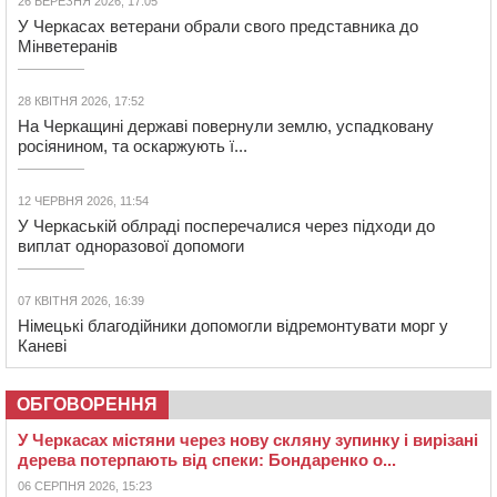
26 БЕРЕЗНЯ 2026, 17:05
У Черкасах ветерани обрали свого представника до
Мінветеранів
28 КВІТНЯ 2026, 17:52
На Черкащині державі повернули землю, успадковану
росіянином, та оскаржують ї...
12 ЧЕРВНЯ 2026, 11:54
У Черкаській облраді посперечалися через підходи до
виплат одноразової допомоги
07 КВІТНЯ 2026, 16:39
Німецькі благодійники допомогли відремонтувати морг у
Каневі
ОБГОВОРЕННЯ
У Черкасах містяни через нову скляну зупинку і вирізані
дерева потерпають від спеки: Бондаренко о...
06 СЕРПНЯ 2026, 15:23