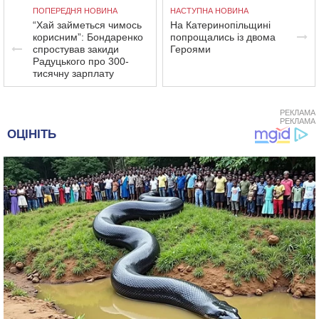
ПОПЕРЕДНЯ НОВИНА
НАСТУПНА НОВИНА
“Хай займеться чимось
На Катеринопільщині
корисним”: Бондаренко
попрощались із двома
спростував закиди
Героями
Радуцького про 300-
тисячну зарплату
РЕКЛАМА
РЕКЛАМА