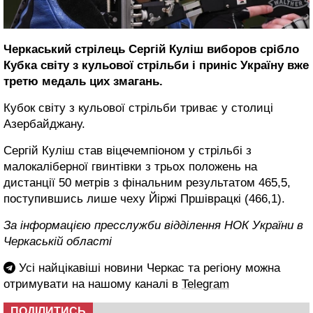
Черкаський стрілець Сергій Куліш виборов срібло
Кубка світу з кульової стрільби і приніс Україну вже
третю медаль цих змагань.
Кубок світу з кульової стрільби триває у столиці
Азербайджану.
Сергій Куліш став віцечемпіоном у стрільбі з
малокаліберної гвинтівки з трьох положень на
дистанції 50 метрів з фінальним результатом 465,5,
поступившись лише чеху Йіржі Пршіврацкі (466,1).
За інформацією пресслужби відділення НОК України в
Черкаській області
Усі найцікавіші новини Черкас та регіону можна
отримувати на нашому каналі в
Telegram
ПОДІЛИТИСЬ