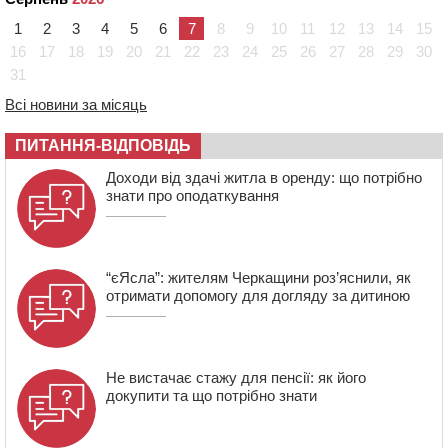
Черкасах просять покращити умови в дитсадку
1
2
3
4
5
6
7
8
9
10
11
12
13
14
15
08:22
“На щиті” у Чорнобаївську громаду повертається
16
17
18
19
20
21
22
23
24
25
26
27
28
29
30
полеглий біля Кліщіївки воїн
31
07:30
Понад 968 мільйонів гривень земельного податку
Всі новини за місяць
сплатили на Черкащині
06 СЕРПНЯ 2026, ЧЕТВЕР
ПИТАННЯ-ВІДПОВІДЬ
21:13
Вісім медалей, з яких чотири золоті: черкаські
Доходи від здачі житла в оренду: що потрібно
спортсмени тріумфували на чемпіонаті України
знати про оподаткування
“єЯсла”: жителям Черкащини роз’яснили, як
отримати допомогу для догляду за дитиною
Не вистачає стажу для пенсії: як його
докупити та що потрібно знати