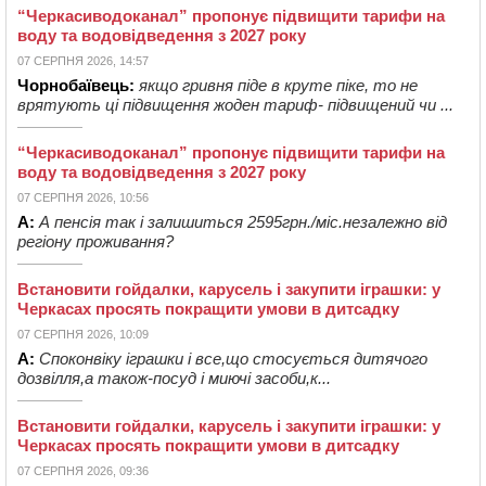
“Черкасиводоканал” пропонує підвищити тарифи на
воду та водовідведення з 2027 року
07 СЕРПНЯ 2026, 14:57
Чорнобаївець:
якщо гривня піде в круте піке, то не
врятують ці підвищення жоден тариф- підвищений чи ...
“Черкасиводоканал” пропонує підвищити тарифи на
воду та водовідведення з 2027 року
07 СЕРПНЯ 2026, 10:56
А:
А пенсія так і залишиться 2595грн./міс.незалежно від
регіону проживання?
Встановити гойдалки, карусель і закупити іграшки: у
Черкасах просять покращити умови в дитсадку
07 СЕРПНЯ 2026, 10:09
А:
Споконвіку іграшки і все,що стосується дитячого
дозвілля,а також-посуд і миючі засоби,к...
Встановити гойдалки, карусель і закупити іграшки: у
Черкасах просять покращити умови в дитсадку
07 СЕРПНЯ 2026, 09:36