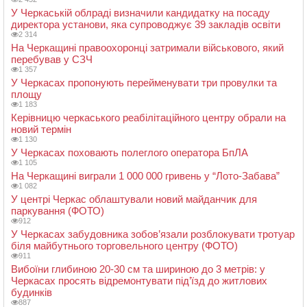
У Черкаській облраді визначили кандидатку на посаду
директора установи, яка супроводжує 39 закладів освіти
2 314
На Черкащині правоохоронці затримали військового, який
перебував у СЗЧ
1 357
У Черкасах пропонують перейменувати три провулки та
площу
1 183
Керівницю черкаського реабілітаційного центру обрали на
новий термін
1 130
У Черкасах поховають полеглого оператора БпЛА
1 105
На Черкащині виграли 1 000 000 гривень у “Лото-Забава”
1 082
У центрі Черкас облаштували новий майданчик для
паркування (ФОТО)
912
У Черкасах забудовника зобов’язали розблокувати тротуар
біля майбутнього торговельного центру (ФОТО)
911
Вибоїни глибиною 20-30 см та шириною до 3 метрів: у
Черкасах просять відремонтувати під’їзд до житлових
будинків
887