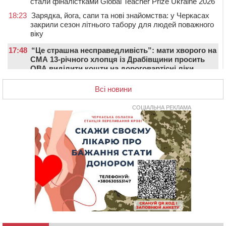
стали фіналістками Global Teacher Prize Ukraine 2026
18:23
Зарядка, йога, сапи та нові знайомства: у Черкасах
закрили сезон літнього табору для людей поважного
віку
17:48
“Це страшна несправедливість”: мати хворого на
СМА 13-річного хлопця із Драбівщини просить
ОВА виділити кошти на дороговартісні ліки
17:15
На Уманщині судитимуть колишню очільницю відділу
Всі новини
освіти через закупівлю електрики за завищеною
ціною
СОЦІАЛЬНА РЕКЛАМА
16:40
У Черкасах провели в останню путь двох
загиблих воїнів
16:07
До 1 вересня у Черкасах оновлюють дорожню
розмітку біля навчальних закладів (ФОТОФАКТ)
15:39
На честь загиблого захисника і чемпіона світу в
Черкасах відкрили спортивно-реабілітаційний центр
15:05
На Звенигородщині, попри заборону міськради,
проведуть “Ше.Fest”
14:31
У Каневі аномальна спека призвела до перебоїв у
роботі електромереж та комунальних служб