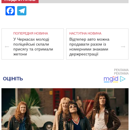
Facebook
Telegram
ПОПЕРЕДНЯ НОВИНА
НАСТУПНА НОВИНА
У Черкасах молоді
Відтепер авто можна
поліцейські склали
продавати разом із
присягу та отримали
номерними знаками
жетони
держреєстрації
РЕКЛАМА
РЕКЛАМА