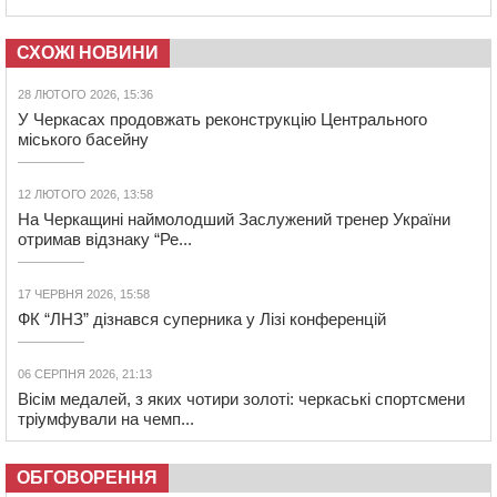
СХОЖІ НОВИНИ
28 ЛЮТОГО 2026, 15:36
У Черкасах продовжать реконструкцію Центрального
міського басейну
12 ЛЮТОГО 2026, 13:58
На Черкащині наймолодший Заслужений тренер України
отримав відзнаку “Ре...
17 ЧЕРВНЯ 2026, 15:58
ФК “ЛНЗ” дізнався суперника у Лізі конференцій
06 СЕРПНЯ 2026, 21:13
Вісім медалей, з яких чотири золоті: черкаські спортсмени
тріумфували на чемп...
ОБГОВОРЕННЯ