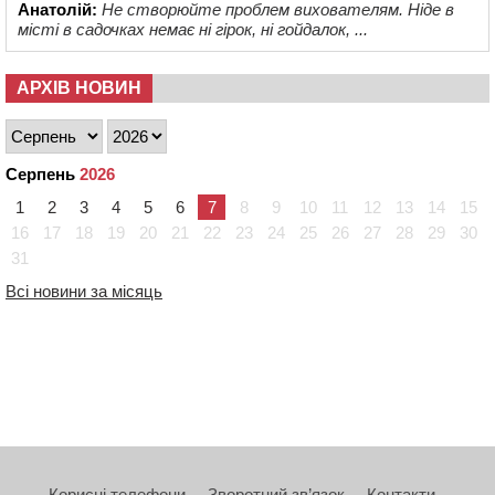
Анатолій:
Не створюйте проблем вихователям. Ніде в
місті в садочках немає ні гірок, ні гойдалок, ...
АРХІВ НОВИН
Серпень
2026
1
2
3
4
5
6
7
8
9
10
11
12
13
14
15
16
17
18
19
20
21
22
23
24
25
26
27
28
29
30
31
Всі новини за місяць
Корисні телефони
Зворотний зв’язок
Контакти