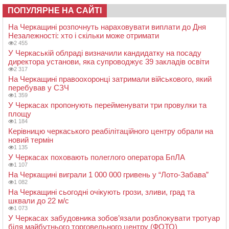
ПОПУЛЯРНЕ НА САЙТІ
На Черкащині розпочнуть нараховувати виплати до Дня
Незалежності: хто і скільки може отримати
2 455
У Черкаській облраді визначили кандидатку на посаду
директора установи, яка супроводжує 39 закладів освіти
2 317
На Черкащині правоохоронці затримали військового, який
перебував у СЗЧ
1 359
У Черкасах пропонують перейменувати три провулки та
площу
1 184
Керівницю черкаського реабілітаційного центру обрали на
новий термін
1 135
У Черкасах поховають полеглого оператора БпЛА
1 107
На Черкащині виграли 1 000 000 гривень у “Лото-Забава”
1 082
На Черкащині сьогодні очікують грози, зливи, град та
шквали до 22 м/с
1 073
У Черкасах забудовника зобов’язали розблокувати тротуар
біля майбутнього торговельного центру (ФОТО)