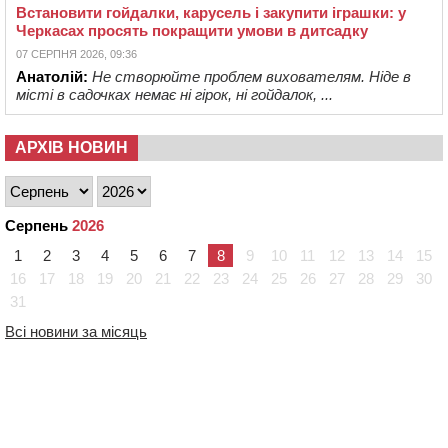
Встановити гойдалки, карусель і закупити іграшки: у
Черкасах просять покращити умови в дитсадку
07 СЕРПНЯ 2026, 09:36
Анатолій:
Не створюйте проблем вихователям. Ніде в
місті в садочках немає ні гірок, ні гойдалок, ...
АРХІВ НОВИН
Серпень
2026
1
2
3
4
5
6
7
8
9
10
11
12
13
14
15
16
17
18
19
20
21
22
23
24
25
26
27
28
29
30
31
Всі новини за місяць