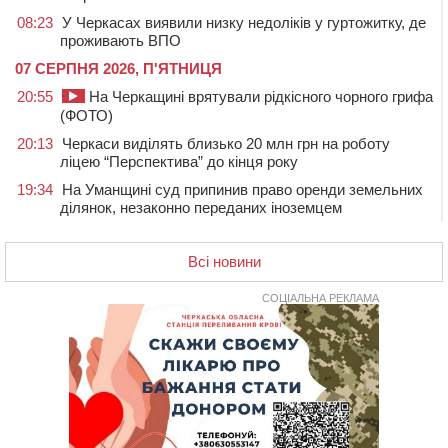
08:23
У Черкасах виявили низку недоліків у гуртожитку, де
проживають ВПО
07 СЕРПНЯ 2026, П'ЯТНИЦЯ
20:55
На Черкащині врятували рідкісного чорного грифа
(ФОТО)
20:13
Черкаси виділять близько 20 млн грн на роботу
ліцею “Перспектива” до кінця року
19:34
На Уманщині суд припинив право оренди земельних
ділянок, незаконно переданих іноземцем
19:00
Вихователька з Черкас і дві педагогині з області
стали фіналістками Global Teacher Prize Ukraine 2026
Всі новини
18:23
Зарядка, йога, сапи та нові знайомства: у Черкасах
закрили сезон літнього табору для людей поважного
СОЦІАЛЬНА РЕКЛАМА
віку
17:48
“Це страшна несправедливість”: мати хворого на
СМА 13-річного хлопця із Драбівщини просить
ОВА виділити кошти на дороговартісні ліки
17:15
На Уманщині судитимуть колишню очільницю відділу
освіти через закупівлю електрики за завищеною