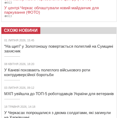
913
У центрі Черкас облаштували новий майданчик для
паркування (ФОТО)
913
СХОЖІ НОВИНИ
01 ЛИПНЯ 2026, 15:45
“На щиті” у Золотоношу повертається полеглий на Сумщині
захисник
08 КВІТНЯ 2026, 18:20
У Каневі поховають полеглого військового роти
контрдиверсійної боротьби
03 ЛИПНЯ 2026, 09:12
МХП увійшла до ТОП-5 роботодавців України для ветеранів
18 ТРАВНЯ 2026, 14:18
У Черкасах попрощалися з двома солдатами, які загинули
на Харківщині