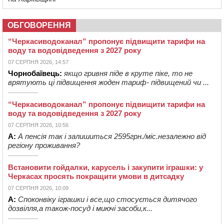
ОБГОВОРЕННЯ
“Черкасиводоканал” пропонує підвищити тарифи на
воду та водовідведення з 2027 року
07 СЕРПНЯ 2026, 14:57
Чорнобаївець:
якщо гривня піде в круте піке, то не
врятують ці підвищення жоден тариф- підвищений чи ...
“Черкасиводоканал” пропонує підвищити тарифи на
воду та водовідведення з 2027 року
07 СЕРПНЯ 2026, 10:56
А:
А пенсія так і залишиться 2595грн./міс.незалежно від
регіону проживання?
Встановити гойдалки, карусель і закупити іграшки: у
Черкасах просять покращити умови в дитсадку
07 СЕРПНЯ 2026, 10:09
А:
Споконвіку іграшки і все,що стосується дитячого
дозвілля,а також-посуд і миючі засоби,к...