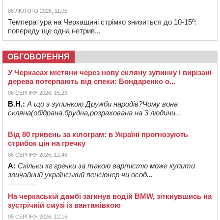
08 ЛЮТОГО 2026, 11:05
Температура на Черкащині стрімко знизиться до 10-15º:
попереду ще одна нетрив...
ОБГОВОРЕННЯ
У Черкасах містяни через нову скляну зупинку і вирізані
дерева потерпають від спеки: Бондаренко о...
06 СЕРПНЯ 2026, 15:23
В.Н.:
А що з зупинкою Дружби народів?Чому вона
скляна(обідрана,брудна,розрахована на 3 людини...
Від 80 гривень за кілограм: в Україні прогнозують
стрибок цін на гречку
06 СЕРПНЯ 2026, 12:48
А:
Скільки кг гречки за такою вартістю може купити
звичайний український пенсіонер чи особ...
На черкаській дамбі загинув водій BMW, зіткнувшись на
зустрічній смузі із вантажівкою
05 СЕРПНЯ 2026, 12:16