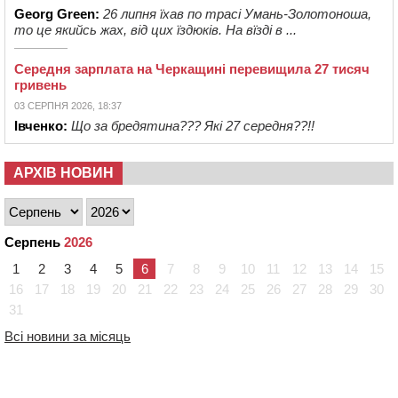
Georg Green:
26 липня їхав по трасі Умань-Золотоноша,
то це якийсь жах, від цих їздюків. На вїзді в ...
Середня зарплата на Черкащині перевищила 27 тисяч
гривень
03 СЕРПНЯ 2026, 18:37
Івченко:
Що за бредятина??? Які 27 середня??!!
АРХІВ НОВИН
Серпень
2026
1
2
3
4
5
6
7
8
9
10
11
12
13
14
15
16
17
18
19
20
21
22
23
24
25
26
27
28
29
30
31
Всі новини за місяць