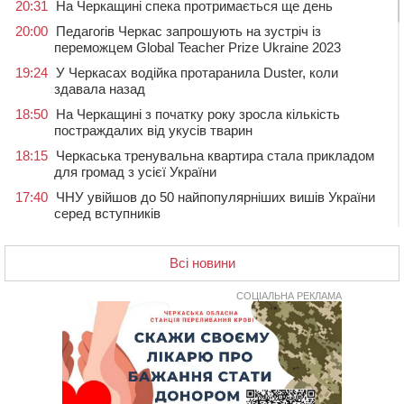
20:31
На Черкащині спека протримається ще день
20:00
Педагогів Черкас запрошують на зустріч із
переможцем Global Teacher Prize Ukraine 2023
19:24
У Черкасах водійка протаранила Duster, коли
здавала назад
18:50
На Черкащині з початку року зросла кількість
постраждалих від укусів тварин
18:15
Черкаська тренувальна квартира стала прикладом
для громад з усієї України
17:40
ЧНУ увійшов до 50 найпопулярніших вишів України
серед вступників
17:07
На Хімселищі у Черкасах облаштували новий
контейнерний майданчик
Всі новини
16:32
Без розтину грудної клітки: у Черкасах 75-річній
пацієнтці замінили аортальний клапан
СОЦІАЛЬНА РЕКЛАМА
16:00
У Черкаському онкоцентрі встановили сонячну
електростанцію за понад пів мільйона гривень
15:30
У Київській області прощаються з полеглим на
фронті жителем Монастирищини