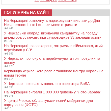
ПОПУЛЯРНЕ НА САЙТІ
На Черкащині розпочнуть нараховувати виплати до Дня
Незалежності: хто і скільки може отримати
2 441
У Черкаській облраді визначили кандидатку на посаду
директора установи, яка супроводжує 39 закладів освіти
2 309
На Черкащині правоохоронці затримали військового, який
перебував у СЗЧ
1 351
У Черкасах пропонують перейменувати три провулки та
площу
1 178
Керівницю черкаського реабілітаційного центру обрали на
новий термін
1 114
У Черкасах поховають полеглого оператора БпЛА
1 098
На Черкащині виграли 1 000 000 гривень у “Лото-Забава”
1 078
У центрі Черкас облаштували новий майданчик для
паркування (ФОТО)
910