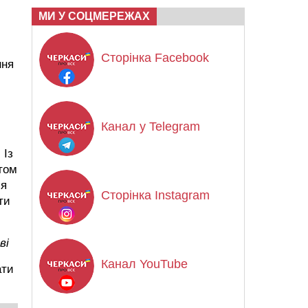
МИ У СОЦМЕРЕЖАХ
Сторінка Facebook
ння
Канал у Telegram
 Із
том
ся
Сторінка Instagram
ти
ві
Канал YouTube
ати