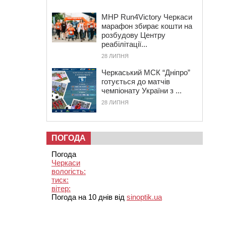
MHP Run4Victory Черкаси
марафон збирає кошти на
розбудову Центру
реабілітації...
28 ЛИПНЯ
Черкаський МСК “Дніпро”
готується до матчів
чемпіонату України з ...
28 ЛИПНЯ
ПОГОДА
Погода
Черкаси
вологість:
тиск:
вітер:
Погода на 10 днів від
sinoptik.ua