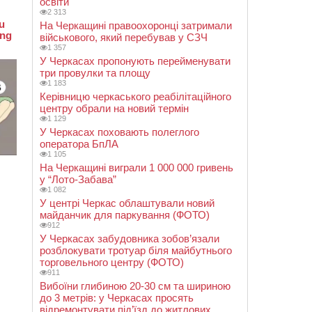
освіти
2 313
На Черкащині правоохоронці затримали
військового, який перебував у СЗЧ
1 357
У Черкасах пропонують перейменувати
три провулки та площу
1 183
Керівницю черкаського реабілітаційного
центру обрали на новий термін
1 129
У Черкасах поховають полеглого
оператора БпЛА
1 105
На Черкащині виграли 1 000 000 гривень
у “Лото-Забава”
1 082
У центрі Черкас облаштували новий
майданчик для паркування (ФОТО)
912
У Черкасах забудовника зобов’язали
розблокувати тротуар біля майбутнього
торговельного центру (ФОТО)
911
Вибоїни глибиною 20-30 см та шириною
до 3 метрів: у Черкасах просять
відремонтувати під’їзд до житлових