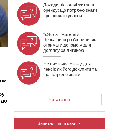
Доходи від здачі житла в
оренду: що потрібно знати
про оподаткування
“єЯсла”: жителям
Черкащини роз’яснили, як
отримати допомогу для
догляду за дитиною
Не вистачає стажу для
пенсії: як його докупити та
я
що потрібно знати
гом
ру
Читати ще
 до
Запитай, що цікавить