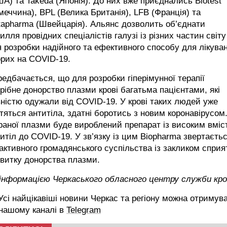
А) та Takeda (Японія). До них вже приєднались Biotest
меччина), BPL (Велика Британія), LFB (Франція) та
apharma (Швейцарія). Альянс дозволить об’єднати
илля провідних спеціалістів галузі із різних частин світу
 розробки надійного та ефективного способу для лікува
орих на COVID-19.
едбачається, що для розробки гіперімунної терапії
рібне донорство плазми крові багатьма пацієнтами, які
ністю одужали від COVID-19. У крові таких людей уже
тяться антитіла, здатні боротись з новим коронавірусом.
раної плазми буде вироблений препарат із високим вміс
итіл до COVID-19. У зв’язку із цим Biopharma звертаєть
активного громадянського суспільства із закликом сприя
витку донорства плазми.
 інформацією Черкаського обласного центру служби кро
сі найцікавіші новини Черкас та регіону можна отримув
 нашому каналі в
Telegram