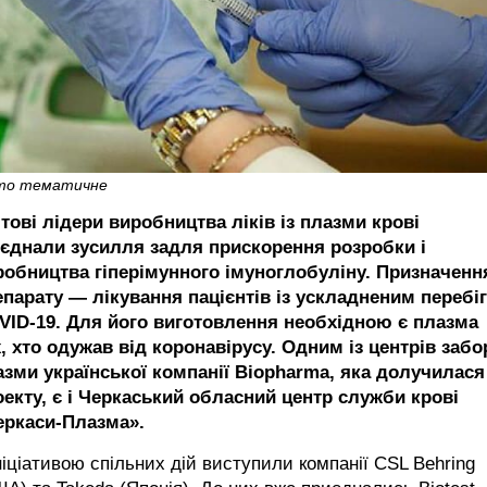
то тематичне
тові лідери виробництва ліків із плазми крові
’єднали зусилля задля прискорення розробки і
робництва гіперімунного імуноглобуліну. Призначенн
епарату — лікування пацієнтів із ускладненим перебі
VID-19. Для його виготовлення необхідною є плазма
, хто одужав від коронавірусу. Одним із центрів забо
азми української компанії Biopharma, яка долучилася
оекту, є і Черкаський обласний центр служби крові
еркаси-Плазма».
ніціативою спільних дій виступили компанії CSL Behring