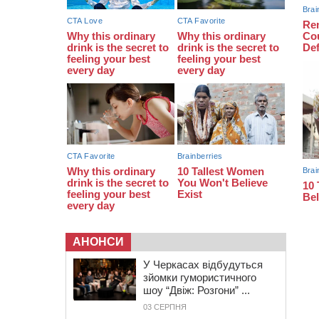
золоті: черкаські спортсмени
тріумфували на чемпіонаті України
20:31
На Черкащині спека
протримається ще день
20:00
Педагогів Черкас запрошують на
зустріч із переможцем Global
Teacher Prize Ukraine 2023
АНОНСИ
У Черкасах відбудуться
зйомки гумористичного
шоу “Двіж: Розгони” ...
03 СЕРПНЯ