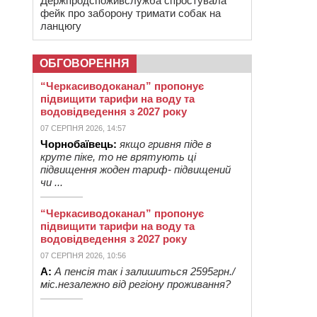
Держпродспоживслужба спростувала
фейк про заборону тримати собак на
ланцюгу
ОБГОВОРЕННЯ
“Черкасиводоканал” пропонує
підвищити тарифи на воду та
водовідведення з 2027 року
07 СЕРПНЯ 2026, 14:57
Чорнобаївець:
якщо гривня піде в
круте піке, то не врятують ці
підвищення жоден тариф- підвищений
чи ...
“Черкасиводоканал” пропонує
підвищити тарифи на воду та
водовідведення з 2027 року
07 СЕРПНЯ 2026, 10:56
А:
А пенсія так і залишиться 2595грн./
міс.незалежно від регіону проживання?