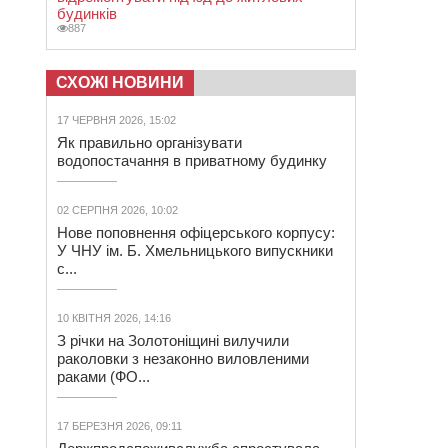
будинків
887
СХОЖІ НОВИНИ
17 ЧЕРВНЯ 2026, 15:02
Як правильно організувати
водопостачання в приватному будинку
02 СЕРПНЯ 2026, 10:02
Нове поповнення офіцерського корпусу:
У ЧНУ ім. Б. Хмельницького випускники
с...
10 КВІТНЯ 2026, 14:16
З річки на Золотоніщині вилучили
раколовки з незаконно виловленими
раками (ФО...
17 БЕРЕЗНЯ 2026, 09:11