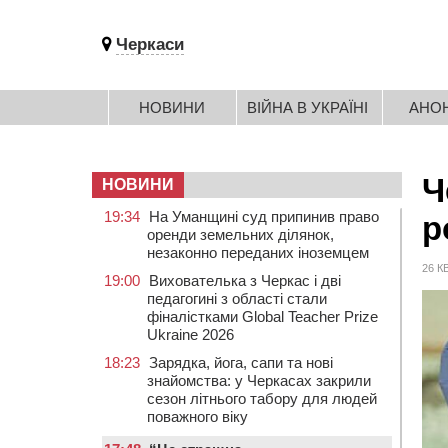
Черкаси
НОВИНИ
ВІЙНА В УКРАЇНІ
АНО
Ч
НОВИНИ
19:34
На Уманщині суд припинив право
р
оренди земельних ділянок,
незаконно переданих іноземцем
26 К
19:00
Вихователька з Черкас і дві
педагогині з області стали
фіналістками Global Teacher Prize
Ukraine 2026
18:23
Зарядка, йога, сапи та нові
знайомства: у Черкасах закрили
сезон літнього табору для людей
поважного віку