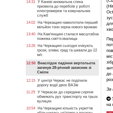
(СШ
14:31
У Каневі аномальна спека
(Ні
призвела до перебоїв у роботі
електромереж та комунальних
Oct
служб
зус
14:02
На Черкащині намолотили перший
для
мільйон тонн зерна нового врожаю
хв
13:40
На Кам’янщині сталася масштабна
пожежа сміттєзвалища
Пер
пот
13:26
На Черкащині сьогодні очікують
грози, зливи, град та шквали до 22
пов
м/с
міс
зіб
12:50
Внаслідок падіння вертольота
загинув 28-річний захисник зі
ант
Сміли
до 
роз
12:15
У центрі Черкас не поділили
дорогу водії двох ВАЗів
За
11:29
У Черкасах до середини серпня
обмежать рух транспорту на трьох
У
вулицях
на
10:54
На Черкащині кількість укриттів
збільшилась уп’ятеро з початку