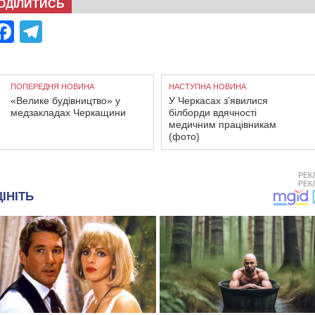
ОДІЛИТИСЬ
Facebook
Telegram
ПОПЕРЕДНЯ НОВИНА
НАСТУПНА НОВИНА
«Велике будівництво» у
У Черкасах з’явилися
медзакладах Черкащини
білборди вдячності
медичним працівникам
(фото)
РЕК
РЕК