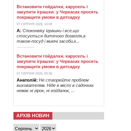
Встановити гойдалки, карусель і
закупити іграшки: у Черкасах просять
покращити умови в дитсадку
07 СЕРПНЯ 2026, 10:09
А:
Споконвіку іграшки і все,що
стосується дитячого дозвілля,а
також-посуд і миючі засоби,к...
Встановити гойдалки, карусель і
закупити іграшки: у Черкасах просять
покращити умови в дитсадку
07 СЕРПНЯ 2026, 09:36
Анатолій:
Не створюйте проблем
вихователям. Ніде в місті в садочках
немає ні гірок, ні гойдалок, ...
АРХІВ НОВИН