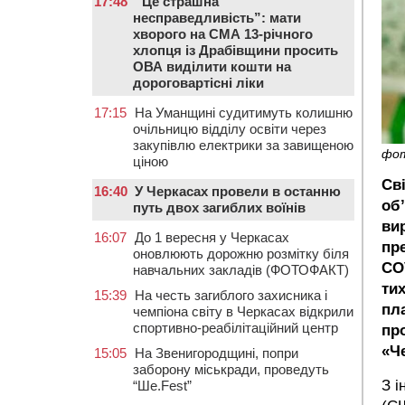
17:48
“Це страшна
несправедливість”: мати
хворого на СМА 13-річного
хлопця із Драбівщини просить
ОВА виділити кошти на
дороговартісні ліки
17:15
На Уманщині судитимуть колишню
очільницю відділу освіти через
закупівлю електрики за завищеною
фо
ціною
Сві
16:40
У Черкасах провели в останню
об
путь двох загиблих воїнів
ви
16:07
До 1 вересня у Черкасах
пр
оновлюють дорожню розмітку біля
CO
навчальних закладів (ФОТОФАКТ)
тих
15:39
На честь загиблого захисника і
пл
чемпіона світу в Черкасах відкрили
спортивно-реабілітаційний центр
пр
«Ч
15:05
На Звенигородщині, попри
заборону міськради, проведуть
З і
“Ше.Fest”