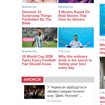
07:30
Понад 968 мільйонів гривень
земельного податку сплатили на
Черкащині
06 СЕРПНЯ 2026, ЧЕТВЕР
21:13
Вісім медалей, з яких чотири
золоті: черкаські спортсмени
тріумфували на чемпіонаті України
АНОНСИ
У Черкасах відбудуться
зйомки гумористичного
шоу “Двіж: Розгони” ...
03 СЕРПНЯ