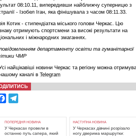
зультат 08:10.11, випередивши найближчу суперницю з
тралії - Ізобел Іган, яка фінішувала з часом 08:11.33.
ія Котик - стипендіатка міського голови Черкас. Цю
знаку отримують спортсмени за високі результати на
іональних і міжнародних змаганнях.
 повідомленням департаменту освіти та гуманітарної
літики ЧМР
сі найцікавіші новини Черкас та регіону можна отримув
 нашому каналі в
Telegram
ОДІЛИТИСЬ
Facebook
Telegram
ПОПЕРЕДНЯ НОВИНА
НАСТУПНА НОВИНА
У Черкасах провели в
У Черкасах дівчині розрізало
останню путь сапера, який
ногу дверима маршрутки: