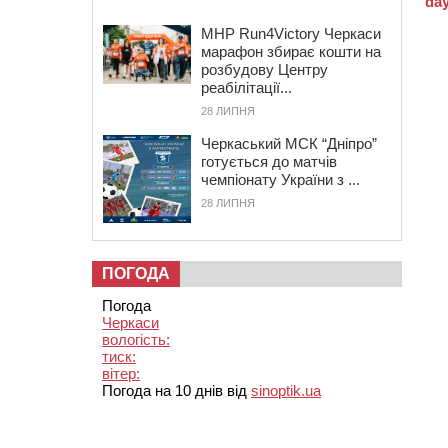
MHP Run4Victory Черкаси
марафон збирає кошти на
розбудову Центру
реабілітації...
28 ЛИПНЯ
Черкаський МСК “Дніпро”
готується до матчів
чемпіонату України з ...
28 ЛИПНЯ
ПОГОДА
Погода
Черкаси
вологість:
тиск:
вітер:
Погода на 10 днів від
sinoptik.ua