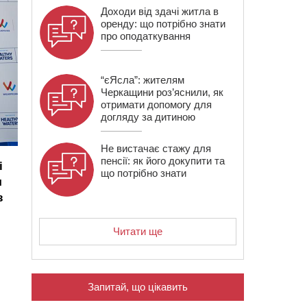
Доходи від здачі житла в
оренду: що потрібно знати
про оподаткування
“єЯсла”: жителям
Черкащини роз’яснили, як
отримати допомогу для
догляду за дитиною
Не вистачає стажу для
пенсії: як його докупити та
і
що потрібно знати
я
з
Читати ще
Запитай, що цікавить