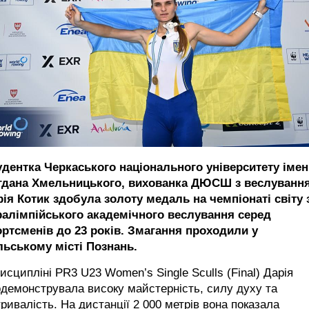
удентка Черкаського національного університету імен
гдана Хмельницького, вихованка ДЮСШ з веслуванн
рія Котик здобула золоту медаль на чемпіонаті світу 
ралімпійського академічного веслування серед
ортсменів до 23 років. Змагання проходили у
льському місті Познань.
исципліні PR3 U23 Women’s Single Sculls (Final) Дарія
демонструвала високу майстерність, силу духу та
ривалість. На дистанції 2 000 метрів вона показала