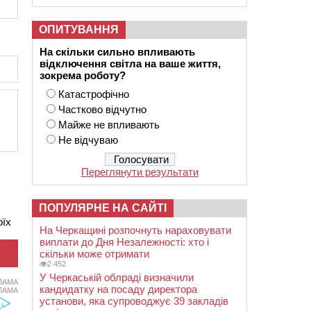
ОПИТУВАННЯ
На скільки сильно впливають
відключення світла на ваше життя,
зокрема роботу?
Катастрофічно
Частково відчутно
Майже не впливають
Не відчуваю
Переглянути результати
ПОПУЛЯРНЕ НА САЙТІ
оїх
На Черкащині розпочнуть нараховувати
виплати до Дня Незалежності: хто і
скільки може отримати
2 452
У Черкаській облраді визначили
ЛАМА
кандидатку на посаду директора
ЛАМА
установи, яка супроводжує 39 закладів