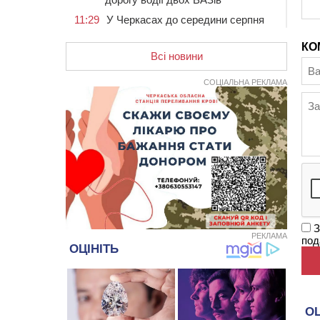
11:29
У Черкасах до середини серпня
обмежать рух транспорту на трьох
вулицях
КО
Всі новини
10:54
На Черкащині кількість укриттів
збільшилась уп’ятеро з початку
СОЦІАЛЬНА РЕКЛАМА
повномасштабної війни
10:15
У Черкасах водій Audi Q5
спричинив аварію, не пропустивши
інший кросовер
09:42
“Черкасиводоканал” пропонує
підвищити тарифи на воду та
водовідведення з 2027 року
09:08
Встановити гойдалки, карусель і
закупити іграшки: у Черкасах
З
просять покращити умови в
РЕКЛАМА
под
дитсадку
08:22
“На щиті” у Чорнобаївську
громаду повертається полеглий
біля Кліщіївки воїн