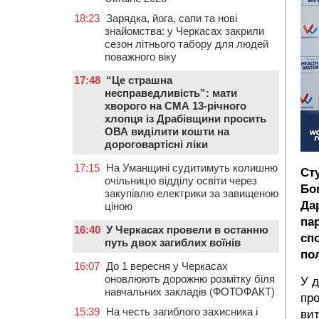
18:23
Зарядка, йога, сапи та нові
знайомства: у Черкасах закрили
сезон літнього табору для людей
поважного віку
17:48
“Це страшна
несправедливість”: мати
хворого на СМА 13-річного
хлопця із Драбівщини просить
ОВА виділити кошти на
дороговартісні ліки
17:15
На Уманщині судитимуть колишню
Ст
очільницю відділу освіти через
Бо
закупівлю електрики за завищеною
Да
ціною
па
16:40
У Черкасах провели в останню
сп
путь двох загиблих воїнів
по
16:07
До 1 вересня у Черкасах
оновлюють дорожню розмітку біля
У д
навчальних закладів (ФОТОФАКТ)
про
15:39
На честь загиблого захисника і
вит