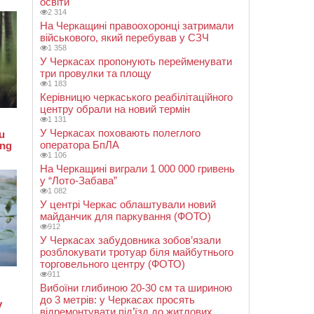
освіти
2 314
На Черкащині правоохоронці затримали
військового, який перебував у СЗЧ
1 358
У Черкасах пропонують перейменувати
три провулки та площу
1 183
Керівницю черкаського реабілітаційного
центру обрали на новий термін
1 131
У Черкасах поховають полеглого
оператора БпЛА
1 106
На Черкащині виграли 1 000 000 гривень
у “Лото-Забава”
1 082
У центрі Черкас облаштували новий
майданчик для паркування (ФОТО)
912
У Черкасах забудовника зобов’язали
розблокувати тротуар біля майбутнього
торговельного центру (ФОТО)
911
Вибоїни глибиною 20-30 см та шириною
до 3 метрів: у Черкасах просять
відремонтувати під’їзд до житлових