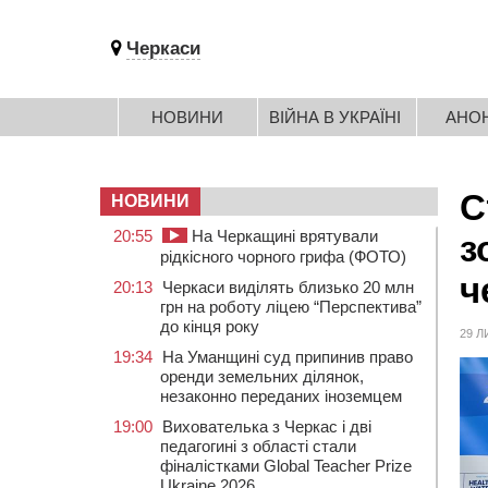
Черкаси
НОВИНИ
ВІЙНА В УКРАЇНІ
АНО
С
НОВИНИ
20:55
На Черкащині врятували
з
рідкісного чорного грифа (ФОТО)
ч
20:13
Черкаси виділять близько 20 млн
грн на роботу ліцею “Перспектива”
до кінця року
29 Л
19:34
На Уманщині суд припинив право
оренди земельних ділянок,
незаконно переданих іноземцем
19:00
Вихователька з Черкас і дві
педагогині з області стали
фіналістками Global Teacher Prize
Ukraine 2026