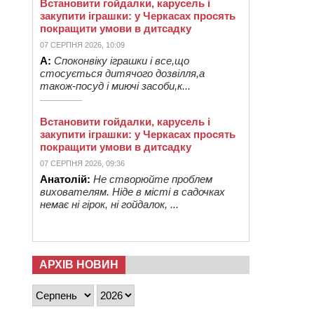
Встановити гойдалки, карусель і
закупити іграшки: у Черкасах просять
покращити умови в дитсадку
07 СЕРПНЯ 2026, 10:09
А:
Споконвіку іграшки і все,що
стосується дитячого дозвілля,а
також-посуд і миючі засоби,к...
Встановити гойдалки, карусель і
закупити іграшки: у Черкасах просять
покращити умови в дитсадку
07 СЕРПНЯ 2026, 09:36
Анатолій:
Не створюйте проблем
вихователям. Ніде в місті в садочках
немає ні гірок, ні гойдалок, ...
АРХІВ НОВИН