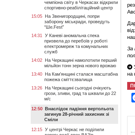
чемпіона світу в Черкасах відкрили
ре
спортивно-реабілітаційний центр
Авс
15:05
На Звенигородщині, попри
заборону міськради, проведуть
Дар
“Ше.Fest”
від
14:31
У Каневі аномальна спека
нац
призвела до перебоїв у роботі
електромереж та комунальних
За
служб
по
14:02
На Черкащині намолотили перший
мільйон тонн зерна нового врожаю
У
на
13:40
На Кам’янщині сталася масштабна
пожежа сміттєзвалища
П
13:26
На Черкащині сьогодні очікують
грози, зливи, град та шквали до 22
м/с
12:50
Внаслідок падіння вертольота
загинув 28-річний захисник зі
Сміли
12:15
У центрі Черкас не поділили
дорогу водії двох ВАЗів