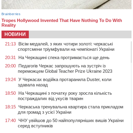
НОВИНИ
21:13
Вісім медалей, з яких чотири золоті: черкаські
спортсмени тріумфували на чемпіонаті України
20:31
На Черкащині спека протримається ще день
20:00
Педагогів Черкас запрошують на зустріч із
переможцем Global Teacher Prize Ukraine 2023
19:24
У Черкасах водійка протаранила Duster, коли
здавала назад
18:50
На Черкащині з початку року зросла кількість
постраждалих від укусів тварин
18:15
Черкаська тренувальна квартира стала прикладом
для громад з усієї України
17:40
ЧНУ увійшов до 50 найпопулярніших вишів України
серед вступників