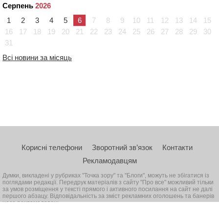
Серпень
2026
1
2
3
4
5
6
7
8
9
10
11
12
13
14
15
16
17
18
19
20
21
22
23
24
25
26
27
28
29
30
31
Всі новини за місяць
Корисні телефони
Зворотний зв’язок
Контакти
Рекламодавцям
Думки, викладені у рубриках "Точка зору" та "Блоги", можуть не збігатися із
поглядами редакції. Передрук матеріалів з сайту "Про все" можливий тільки
за умов розміщення у тексті прямого і активного посилання на сайт не далі
першого абзацу. Відповідальність за зміст рекламних оголошень та банерів
несе рекламодавець
© 2026, Всі права захищені