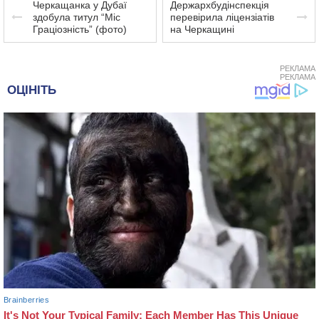
Черкащанка у Дубаї
Держархбудінспекція
здобула титул “Міс
перевірила ліцензіатів
Граціозність” (фото)
на Черкащині
РЕКЛАМА
РЕКЛАМА