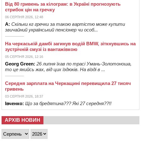
Від 80 гривень за кілограм: в Україні прогнозують
стрибок цін на гречку
06 СЕРПНЯ 2026, 12:48
А:
Скільки кг гречки за такою вартістю може купити
звичайний український пенсіонер чи особ...
На черкаській дамбі загинув водій BMW, зіткнувшись на
зустрічній смузі із вантажівкою
05 СЕРПНЯ 2026, 12:16
Georg Green:
26 липня їхав по трасі Умань-Золотоноша,
то це якийсь жах, від цих їздюків. На вїзді в ...
Середня зарплата на Черкащині перевищила 27 тисяч
гривень
03 СЕРПНЯ 2026, 18:37
Івченко:
Що за бредятина??? Які 27 середня??!!
АРХІВ НОВИН