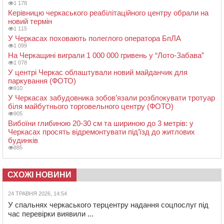
1 178
Керівницю черкаського реабілітаційного центру обрали на
новий термін
1 115
У Черкасах поховають полеглого оператора БпЛА
1 099
На Черкащині виграли 1 000 000 гривень у “Лото-Забава”
1 078
У центрі Черкас облаштували новий майданчик для
паркування (ФОТО)
910
У Черкасах забудовника зобов’язали розблокувати тротуар
біля майбутнього торговельного центру (ФОТО)
905
Вибоїни глибиною 20-30 см та шириною до 3 метрів: у
Черкасах просять відремонтувати під’їзд до житлових
будинків
885
СХОЖІ НОВИНИ
24 ТРАВНЯ 2026, 14:54
У спальнях черкаського терцентру надання соцпослуг під
час перевірки виявили ...