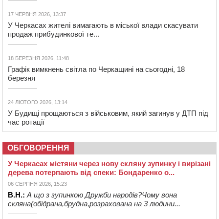
17 ЧЕРВНЯ 2026, 13:37
У Черкасах жителі вимагають в міської влади скасувати
продаж прибудинкової те...
18 БЕРЕЗНЯ 2026, 11:48
Графік вимкнень світла по Черкащині на сьогодні, 18
березня
24 ЛЮТОГО 2026, 13:14
У Будищі прощаються з військовим, який загинув у ДТП під
час ротації
ОБГОВОРЕННЯ
У Черкасах містяни через нову скляну зупинку і вирізані
дерева потерпають від спеки: Бондаренко о...
06 СЕРПНЯ 2026, 15:23
В.Н.:
А що з зупинкою Дружби народів?Чому вона
скляна(обідрана,брудна,розрахована на 3 людини...