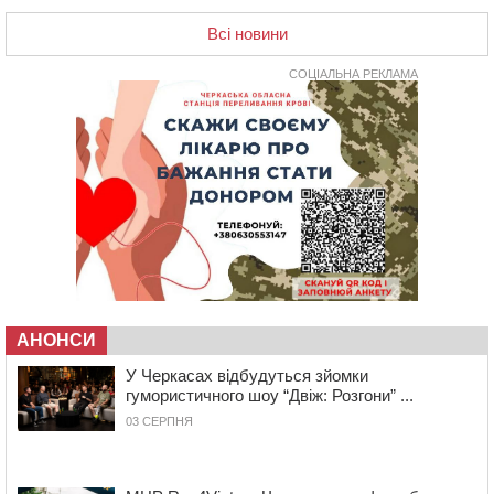
17:07
На Хімселищі у Черкасах облаштували новий
контейнерний майданчик
Всі новини
16:32
Без розтину грудної клітки: у Черкасах 75-річній
пацієнтці замінили аортальний клапан
СОЦІАЛЬНА РЕКЛАМА
16:00
У Черкаському онкоцентрі встановили сонячну
електростанцію за понад пів мільйона гривень
15:30
У Київській області прощаються з полеглим на
фронті жителем Монастирищини
14:53
У Черкасах містяни через нову скляну зупинку і
вирізані дерева потерпають від спеки: Бондаренко
обіцяє масштабне озеленення
14:17
Провокував конфлікт і зачинився в автівці: у ТЦК
прокоментували скандал із затриманням
чоловіка у Тальному
АНОНСИ
У Черкасах відбудуться зйомки
13:55
У Тальному працівники ТЦК вибили вікно і
гумористичного шоу “Двіж: Розгони” ...
витягли з автівки чоловіка (ВІДЕО)
03 СЕРПНЯ
13:27
На Звенигородщині чоловік до смерті побив 82-
річного односельця
12:57
У Черкасах СБУ викрила прокремлівську