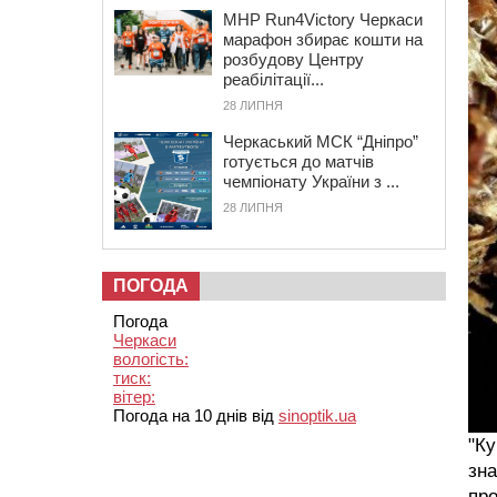
MHP Run4Victory Черкаси
марафон збирає кошти на
розбудову Центру
реабілітації...
28 ЛИПНЯ
Черкаський МСК “Дніпро”
готується до матчів
чемпіонату України з ...
28 ЛИПНЯ
ПОГОДА
Погода
Черкаси
вологість:
тиск:
вітер:
Погода на 10 днів від
sinoptik.ua
"Ку
зна
про