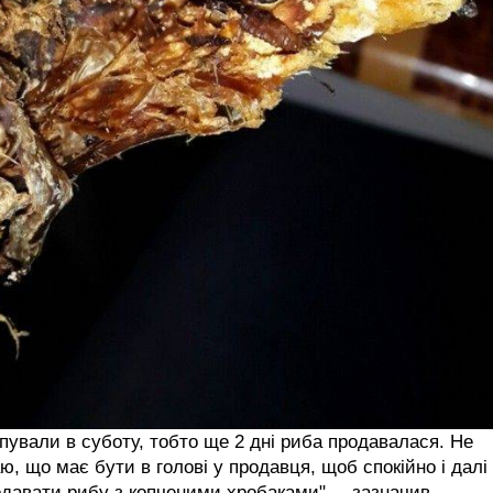
пували в суботу, тобто ще 2 дні риба продавалася. Не
ю, що має бути в голові у продавця, щоб спокійно і далі
давати рибу з копченими хробаками", – зазначив