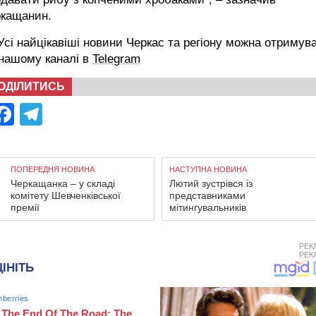
ркащанин.
сі найцікавіші новини Черкас та регіону можна отримув
 нашому каналі в
Telegram
ОДІЛИТИСЬ
Facebook
Telegram
ПОПЕРЕДНЯ НОВИНА
НАСТУПНА НОВИНА
Черкащанка – у складі
Лютий зустрівся із
комітету Шевченківської
представниками
премії
мітингувальників
РЕК
РЕК