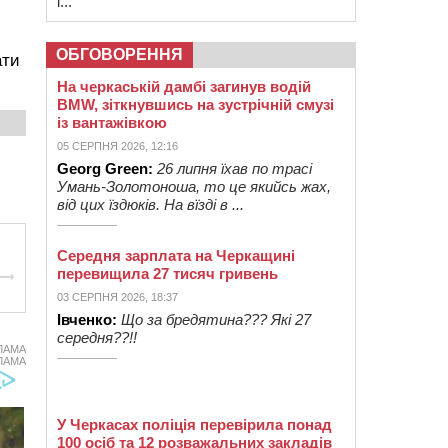
і...
ОБГОВОРЕННЯ
ати
На черкаській дамбі загинув водій
BMW, зіткнувшись на зустрічній смузі
із вантажівкою
05 СЕРПНЯ 2026, 12:16
Georg Green:
26 липня їхав по трасі
Умань-Золотоноша, то це якийсь жах,
від цих їздюків. На вїзді в ...
Середня зарплата на Черкащині
перевищила 27 тисяч гривень
03 СЕРПНЯ 2026, 18:37
Івченко:
Що за бредятина??? Які 27
середня??!!
ЛАМА
ЛАМА
У Черкасах поліція перевірила понад
100 осіб та 12 розважальних закладів