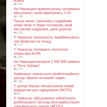
освіти
2 304
На Черкащині правоохоронці затримали
військового, який перебував у СЗЧ
1 348
Пошук монет закінчився подвійним
убивством: в Умані чоловікові, який
застрелив подружжя, дали довічне
1 315
У Черкасах пропонують перейменувати
три провулки та площу
1 173
У Черкасах поховають полеглого
оператора БпЛА
1 094
На Черкащині виграли 1 000 000 гривень
у “Лото-Забава”
1 078
Керівницю черкаського реабілітаційного
центру обрали на новий термін
1 061
У центрі Черкас облаштували новий
майданчик для паркування (ФОТО)
908
У Черкасах забудовника зобов’язали
розблокувати тротуар біля майбутнього
торговельного центру (ФОТО)