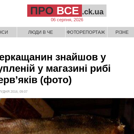
ПРО
ВСЕ
.ck.ua
06 серпня, 2026
НСИ
ЛЮДИ В ЧЕ
ФОТОРЕПОРТАЖ
РІЗНЕ
еркащанин знайшов у
упленій у магазині рибі
ерв’яків (фото)
РУДНЯ 2016, 09:07