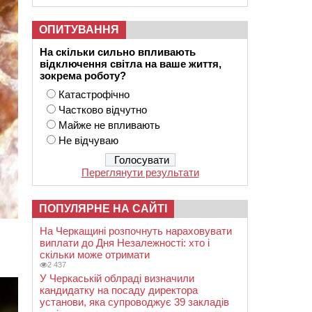
ОПИТУВАННЯ
На скільки сильно впливають
відключення світла на ваше життя,
зокрема роботу?
Катастрофічно
Частково відчутно
Майже не впливають
Не відчуваю
Переглянути результати
ПОПУЛЯРНЕ НА САЙТІ
На Черкащині розпочнуть нараховувати
,
виплати до Дня Незалежності: хто і
скільки може отримати
2 437
У Черкаській облраді визначили
кандидатку на посаду директора
установи, яка супроводжує 39 закладів