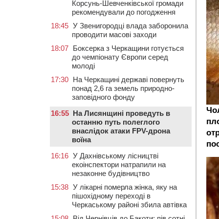
Корсунь-Шевченківської громади
рекомендували до погодження
18:45
У Звенигородці влада заборонила
проводити масові заходи
18:07
Боксерка з Черкащини готується
до чемпіонату Європи серед
молоді
17:30
На Черкащині державі повернуть
понад 2,6 га земель природно-
заповідного фонду
Чо
16:55
На Лисянщині проведуть в
пло
останню путь полеглого
внаслідок атаки FPV-дрона
от
воїна
по
16:16
У Дахнівському лісництві
екоінспектори натрапили на
незаконне будівництво
15:38
У лікарні померла жінка, яку на
пішохідному переході в
Черкаському районі збила автівка
15:08
Від Чернівців до Бакоти: пів сотні