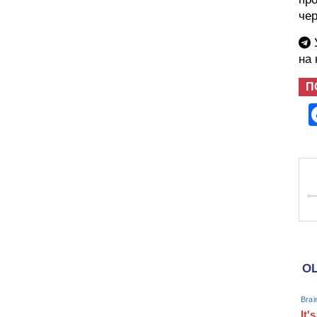
че
У
на
П