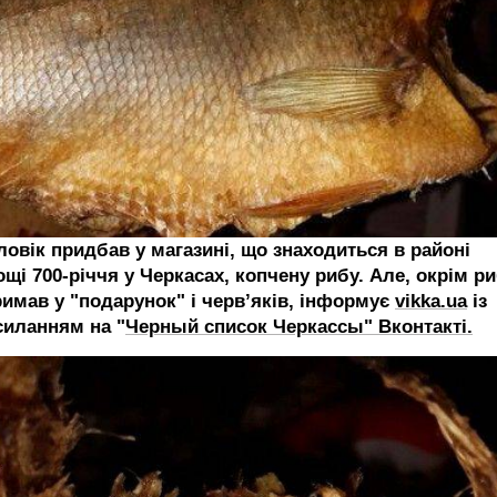
ловік придбав у магазині, що знаходиться в районі
щі 700-річчя у Черкасах, копчену рибу. Але, окрім ри
римав у "подарунок" і черв’яків, інформує
vikka.ua
із
силанням на "
Черный список Черкассы" Вконтакті.