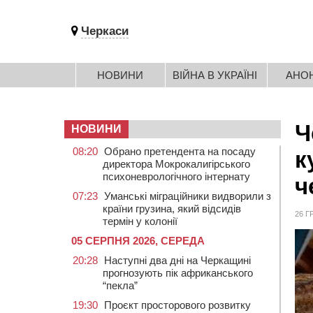
Черкаси
НОВИНИ
ВІЙНА В УКРАЇНІ
АНО
Ч
НОВИНИ
08:20
Обрано претендента на посаду
к
директора Мокрокалигірського
психоневрологічного інтернату
ч
07:23
Уманські міграційники видворили з
країни грузина, який відсидів
26 Г
термін у колонії
05 СЕРПНЯ 2026, СЕРЕДА
20:28
Наступні два дні на Черкащині
прогнозують пік африканського
“пекла”
19:30
Проєкт просторового розвитку