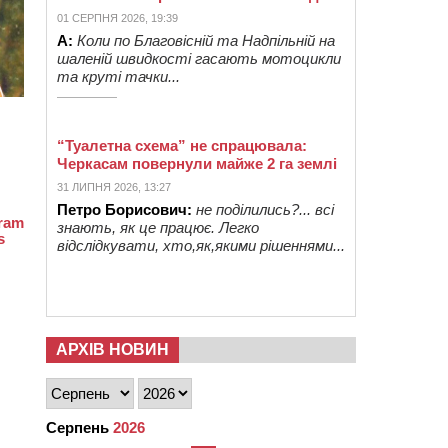
01 СЕРПНЯ 2026, 19:39
А:
Коли по Благовісній та Надпільній на
шаленій швидкості гасають мотоцикли
та круті тачки...
“Туалетна схема” не спрацювала:
Черкасам повернули майже 2 га землі
31 ЛИПНЯ 2026, 13:27
Петро Борисович:
не поділились?... всі
знають, як це працює. Легко
відслідкувати, хто,як,якими рішеннями...
АРХІВ НОВИН
Серпень
2026