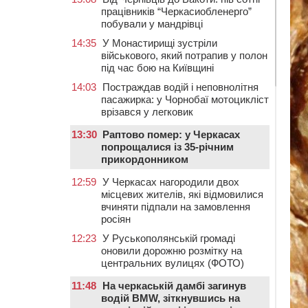
працівників “Черкасиобленерго”
побували у мандрівці
14:35
У Монастирищі зустріли
військового, який потрапив у полон
під час бою на Київщині
14:03
Постраждав водій і неповнолітня
пасажирка: у Чорнобаї мотоцикліст
врізався у легковик
13:30
Раптово помер: у Черкасах
попрощалися із 35-річним
прикордонником
12:59
У Черкасах нагородили двох
місцевих жителів, які відмовилися
вчиняти підпали на замовлення
росіян
12:23
У Руськополянській громаді
оновили дорожню розмітку на
центральних вулицях (ФОТО)
11:48
На черкаській дамбі загинув
водій BMW, зіткнувшись на