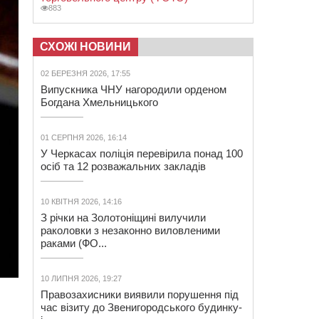
883
СХОЖІ НОВИНИ
02 БЕРЕЗНЯ 2026, 17:55
Випускника ЧНУ нагородили орденом
Богдана Хмельницького
01 СЕРПНЯ 2026, 16:14
У Черкасах поліція перевірила понад 100
осіб та 12 розважальних закладів
10 КВІТНЯ 2026, 14:16
З річки на Золотоніщині вилучили
раколовки з незаконно виловленими
раками (ФО...
10 ЛИПНЯ 2026, 19:27
Правозахисники виявили порушення під
час візиту до Звенигородського будинку-