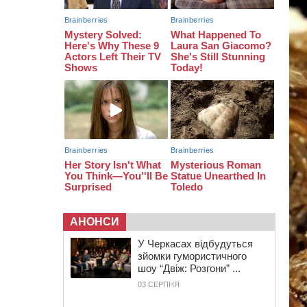
07:29
По 5 тисяч гривень на підготовку
до школи: як оформити “Пакунок
школяра”
04 СЕРПНЯ 2026, ВІВТОРОК
20:54
На Черкащині очікують пік спеки
АНОНСИ
У Черкасах відбудуться
зйомки гумористичного
шоу “Двіж: Розгони” ...
03 СЕРПНЯ