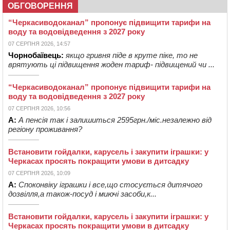
ОБГОВОРЕННЯ
“Черкасиводоканал” пропонує підвищити тарифи на
воду та водовідведення з 2027 року
07 СЕРПНЯ 2026, 14:57
Чорнобаївець:
якщо гривня піде в круте піке, то не
врятують ці підвищення жоден тариф- підвищений чи ...
“Черкасиводоканал” пропонує підвищити тарифи на
воду та водовідведення з 2027 року
07 СЕРПНЯ 2026, 10:56
А:
А пенсія так і залишиться 2595грн./міс.незалежно від
регіону проживання?
Встановити гойдалки, карусель і закупити іграшки: у
Черкасах просять покращити умови в дитсадку
07 СЕРПНЯ 2026, 10:09
А:
Споконвіку іграшки і все,що стосується дитячого
дозвілля,а також-посуд і миючі засоби,к...
Встановити гойдалки, карусель і закупити іграшки: у
Черкасах просять покращити умови в дитсадку