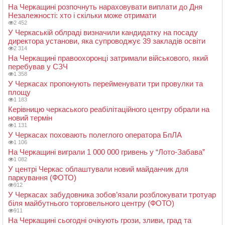
На Черкащині розпочнуть нараховувати виплати до Дня
Незалежності: хто і скільки може отримати
2 452
У Черкаській облраді визначили кандидатку на посаду
директора установи, яка супроводжує 39 закладів освіти
2 314
На Черкащині правоохоронці затримали військового, який
перебував у СЗЧ
1 358
У Черкасах пропонують перейменувати три провулки та
площу
1 183
Керівницю черкаського реабілітаційного центру обрали на
новий термін
1 131
У Черкасах поховають полеглого оператора БпЛА
1 106
На Черкащині виграли 1 000 000 гривень у “Лото-Забава”
1 082
У центрі Черкас облаштували новий майданчик для
паркування (ФОТО)
912
У Черкасах забудовника зобов’язали розблокувати тротуар
біля майбутнього торговельного центру (ФОТО)
911
На Черкащині сьогодні очікують грози, зливи, град та