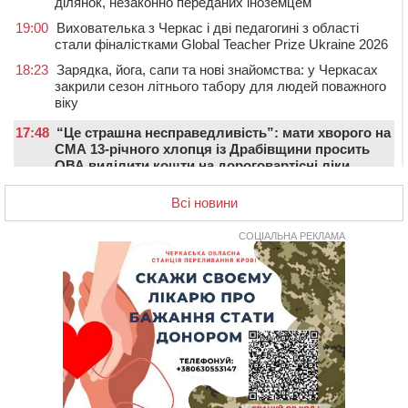
ділянок, незаконно переданих іноземцем
19:00
Вихователька з Черкас і дві педагогині з області
стали фіналістками Global Teacher Prize Ukraine 2026
18:23
Зарядка, йога, сапи та нові знайомства: у Черкасах
закрили сезон літнього табору для людей поважного
віку
17:48
“Це страшна несправедливість”: мати хворого на
СМА 13-річного хлопця із Драбівщини просить
ОВА виділити кошти на дороговартісні ліки
17:15
На Уманщині судитимуть колишню очільницю відділу
Всі новини
освіти через закупівлю електрики за завищеною
ціною
СОЦІАЛЬНА РЕКЛАМА
16:40
У Черкасах провели в останню путь двох
загиблих воїнів
16:07
До 1 вересня у Черкасах оновлюють дорожню
розмітку біля навчальних закладів (ФОТОФАКТ)
15:39
На честь загиблого захисника і чемпіона світу в
Черкасах відкрили спортивно-реабілітаційний центр
15:05
На Звенигородщині, попри заборону міськради,
проведуть “Ше.Fest”