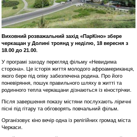
Виховний розважальний захід «ПарКіно» збере
черкащан у Долині троянд у неділю, 18 вересня з
18.00 до 21.00.
У
програмі заходу перегляд фільму «Невидима
сторона». Це історія життя молодого афроамериканця,
якого бере під опіку забезпечена родина. Про його
поневіряння, пошук правильного шляху в житті та
родинного тепла черкащани дізнаються із кінострічки.
Після завершення показу містяни послухають ліричні
пісні під гітару та обговорять повчальний фільм.
Організовує кіно вечір одна із релігійних громад міста
Черкаси.