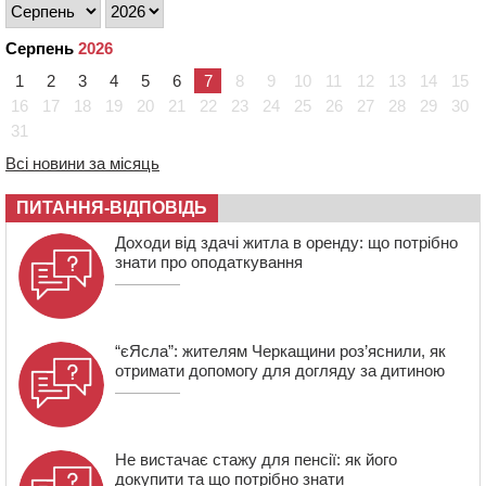
тарифи на воду та водовідведення з 2027 року
09:08
Встановити гойдалки, карусель і закупити іграшки: у
Серпень
2026
Черкасах просять покращити умови в дитсадку
1
2
3
4
5
6
7
8
9
10
11
12
13
14
15
08:22
“На щиті” у Чорнобаївську громаду повертається
16
17
18
19
20
21
22
23
24
25
26
27
28
29
30
полеглий біля Кліщіївки воїн
31
07:30
Понад 968 мільйонів гривень земельного податку
Всі новини за місяць
сплатили на Черкащині
06 СЕРПНЯ 2026, ЧЕТВЕР
ПИТАННЯ-ВІДПОВІДЬ
21:13
Вісім медалей, з яких чотири золоті: черкаські
Доходи від здачі житла в оренду: що потрібно
спортсмени тріумфували на чемпіонаті України
знати про оподаткування
“єЯсла”: жителям Черкащини роз’яснили, як
отримати допомогу для догляду за дитиною
Не вистачає стажу для пенсії: як його
докупити та що потрібно знати