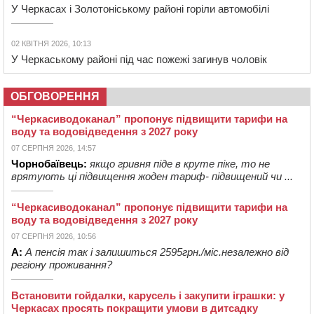
У Черкасах і Золотоніському районі горіли автомобілі
02 КВІТНЯ 2026, 10:13
У Черкаському районі під час пожежі загинув чоловік
ОБГОВОРЕННЯ
“Черкасиводоканал” пропонує підвищити тарифи на
воду та водовідведення з 2027 року
07 СЕРПНЯ 2026, 14:57
Чорнобаївець:
якщо гривня піде в круте піке, то не
врятують ці підвищення жоден тариф- підвищений чи ...
“Черкасиводоканал” пропонує підвищити тарифи на
воду та водовідведення з 2027 року
07 СЕРПНЯ 2026, 10:56
А:
А пенсія так і залишиться 2595грн./міс.незалежно від
регіону проживання?
Встановити гойдалки, карусель і закупити іграшки: у
Черкасах просять покращити умови в дитсадку