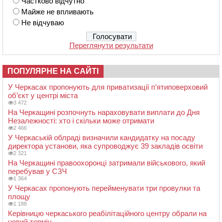
Частково відчутно
Майже не впливають
Не відчуваю
Переглянути результати
ПОПУЛЯРНЕ НА САЙТІ
У Черкасах пропонують для приватизації п’ятиповерховий
об’єкт у центрі міста
3 472
На Черкащині розпочнуть нараховувати виплати до Дня
Незалежності: хто і скільки може отримати
2 466
У Черкаській облраді визначили кандидатку на посаду
директора установи, яка супроводжує 39 закладів освіти
2 321
На Черкащині правоохоронці затримали військового, який
перебував у СЗЧ
1 364
У Черкасах пропонують перейменувати три провулки та
площу
1 188
Керівницю черкаського реабілітаційного центру обрали на
новий термін