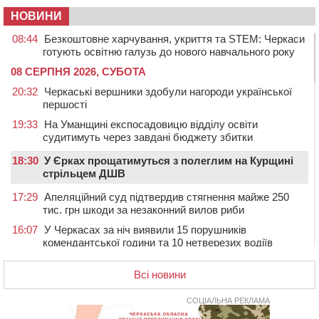
НОВИНИ
08:44
Безкоштовне харчування, укриття та STEM: Черкаси
готують освітню галузь до нового навчального року
08 СЕРПНЯ 2026, СУБОТА
20:32
Черкаські вершники здобули нагороди української
першості
19:33
На Уманщині експосадовицю відділу освіти
судитимуть через завдані бюджету збитки
18:30
У Єрках прощатимуться з полеглим на Курщині
стрільцем ДШВ
17:29
Апеляційний суд підтвердив стягнення майже 250
тис. грн шкоди за незаконний вилов риби
16:07
У Черкасах за ніч виявили 15 порушників
комендантської години та 10 нетверезих водіїв
15:12
На Золотоніщині водійка збила пішохода, який
Всі новини
перебігав дорогу
14:11
На Черкащині прокуратура через суд вимагає взяти
СОЦІАЛЬНА РЕКЛАМА
під охорону 188-річну церкву