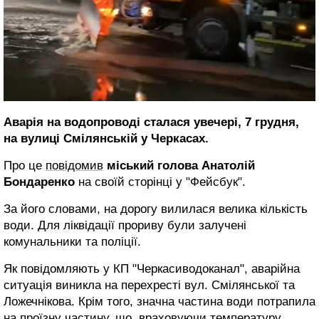
Аварія на водопроводі сталася увечері, 7 грудня,
на вулиці Смілянській у Черкасах.
Про це
повідомив
міський голова Анатолій
Бондаренко
на своїй сторінці у "Фейсбук".
За його словами, на дорогу вилилася велика кількість
води. Для ліквідації прориву були залучені
комунальники та поліції.
Як повідомляють у КП "Черкасиводоканал", аварійна
ситуація виникла на перехресті вул. Смілянської та
Ложечнікова. Крім того, значна частина води потрапила
на проїзну частину, що, враховуючи температуру