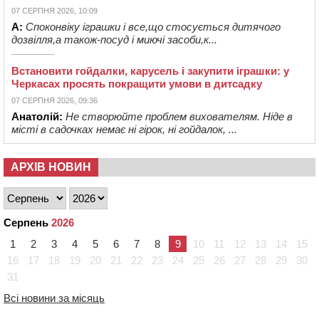
07 СЕРПНЯ 2026, 10:09
А:
Споконвіку іграшки і все,що стосується дитячого
дозвілля,а також-посуд і миючі засоби,к...
Встановити гойдалки, карусель і закупити іграшки: у
Черкасах просять покращити умови в дитсадку
07 СЕРПНЯ 2026, 09:36
Анатолій:
Не створюйте проблем вихователям. Ніде в
місті в садочках немає ні гірок, ні гойдалок, ...
АРХІВ НОВИН
Серпень
2026
1
2
3
4
5
6
7
8
9
10
11
12
13
14
15
16
17
18
19
20
21
22
23
24
25
26
27
28
29
30
31
Всі новини за місяць