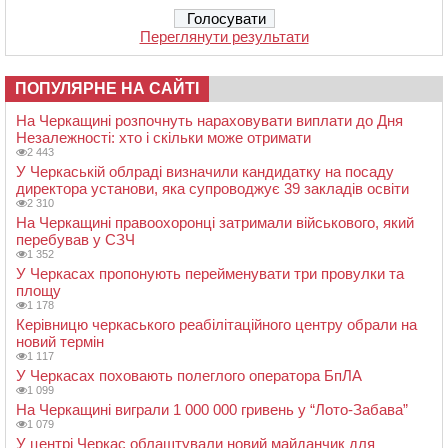
Переглянути результати
ПОПУЛЯРНЕ НА САЙТІ
На Черкащині розпочнуть нараховувати виплати до Дня
Незалежності: хто і скільки може отримати
2 443
У Черкаській облраді визначили кандидатку на посаду
директора установи, яка супроводжує 39 закладів освіти
2 310
На Черкащині правоохоронці затримали військового, який
перебував у СЗЧ
1 352
У Черкасах пропонують перейменувати три провулки та
площу
1 178
Керівницю черкаського реабілітаційного центру обрали на
новий термін
1 117
У Черкасах поховають полеглого оператора БпЛА
1 099
На Черкащині виграли 1 000 000 гривень у “Лото-Забава”
1 079
У центрі Черкас облаштували новий майданчик для