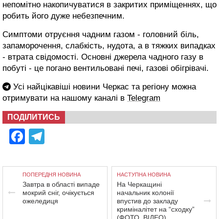
непомітно накопичуватися в закритих приміщеннях, що
робить його дуже небезпечним.
Симптоми отруєння чадним газом - головний біль,
запаморочення, слабкість, нудота, а в тяжких випадках
- втрата свідомості. Основні джерела чадного газу в
побуті - це погано вентильовані печі, газові обігрівачі.
Усі найцікавіші новини Черкас та регіону можна
отримувати на нашому каналі в
Telegram
ПОДІЛИТИСЬ
Facebook
Telegram
ПОПЕРЕДНЯ НОВИНА
НАСТУПНА НОВИНА
Завтра в області випаде
На Черкащині
мокрий сніг, очікується
начальник колонії
ожеледиця
впустив до закладу
криміналітет на “сходку”
(ФОТО, ВІДЕО)