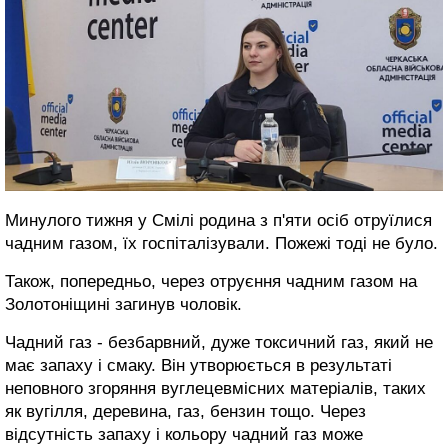
Минулого тижня у Смілі родина з п'яти осіб отруїлися
чадним газом, їх госпіталізували. Пожежі тоді не було.
Також, попередньо, через отруєння чадним газом на
Золотоніщині загинув чоловік.
Чадний газ - безбарвний, дуже токсичний газ, який не
має запаху і смаку. Він утворюється в результаті
неповного згоряння вуглецевмісних матеріалів, таких
як вугілля, деревина, газ, бензин тощо. Через
відсутність запаху і кольору чадний газ може