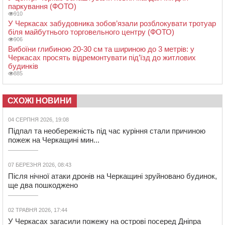
паркування (ФОТО)
910
У Черкасах забудовника зобов’язали розблокувати тротуар
біля майбутнього торговельного центру (ФОТО)
906
Вибоїни глибиною 20-30 см та шириною до 3 метрів: у
Черкасах просять відремонтувати під’їзд до житлових
будинків
885
СХОЖІ НОВИНИ
04 СЕРПНЯ 2026, 19:08
Підпал та необережність під час куріння стали причиною
пожеж на Черкащині мин...
07 БЕРЕЗНЯ 2026, 08:43
Після нічної атаки дронів на Черкащині зруйновано будинок,
ще два пошкоджено
02 ТРАВНЯ 2026, 17:44
У Черкасах загасили пожежу на острові посеред Дніпра