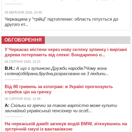
05 БЕРЕЗНЯ 2026, 10:49
Черкащина у “трійці” підтоплених: область готується до
другого ет...
ОБГОВОРЕННЯ
У Черкасах містяни через нову скляну зупинку і вирізані
дерева потерпають від спеки: Бондаренко о...
06 СЕРПНЯ 2026, 15:23
В.Н.:
А що з зупинкою Дружби народів?Чому вона
скляна(обідрана,брудна,розрахована на 3 людини...
Від 80 гривень за кілограм: в Україні прогнозують
стрибок цін на гречку
06 СЕРПНЯ 2026, 12:48
А:
Скільки кг гречки за такою вартістю може купити
звичайний український пенсіонер чи особ...
На черкаській дамбі загинув водій BMW, зіткнувшись на
зустрічній смузі із вантажівкою