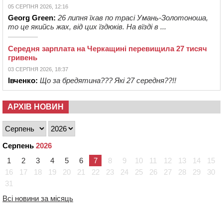
05 СЕРПНЯ 2026, 12:16
Georg Green:
26 липня їхав по трасі Умань-Золотоноша,
то це якийсь жах, від цих їздюків. На вїзді в ...
Середня зарплата на Черкащині перевищила 27 тисяч
гривень
03 СЕРПНЯ 2026, 18:37
Івченко:
Що за бредятина??? Які 27 середня??!!
АРХІВ НОВИН
Серпень
2026
1
2
3
4
5
6
7
8
9
10
11
12
13
14
15
16
17
18
19
20
21
22
23
24
25
26
27
28
29
30
31
Всі новини за місяць