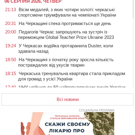
06 СЕРПНЯ 2026, ЧЕТВЕР
21:13
Вісім медалей, з яких чотири золоті: черкаські
спортсмени тріумфували на чемпіонаті України
20:31
На Черкащині спека протримається ще день
20:00
Педагогів Черкас запрошують на зустріч із
переможцем Global Teacher Prize Ukraine 2023
19:24
У Черкасах водійка протаранила Duster, коли
здавала назад
18:50
На Черкащині з початку року зросла кількість
постраждалих від укусів тварин
18:15
Черкаська тренувальна квартира стала прикладом
для громад з усієї України
17:40
ЧНУ увійшов до 50 найпопулярніших вишів України
серед вступників
Всі новини
17:07
На Хімселищі у Черкасах облаштували новий
контейнерний майданчик
СОЦІАЛЬНА РЕКЛАМА
16:32
Без розтину грудної клітки: у Черкасах 75-річній
пацієнтці замінили аортальний клапан
16:00
У Черкаському онкоцентрі встановили сонячну
електростанцію за понад пів мільйона гривень