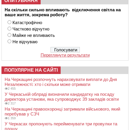
ОПИТУВАННЯ
На скільки сильно впливають відключення світла на
ваше життя, зокрема роботу?
Катастрофічно
Частково відчутно
Майже не впливають
Не відчуваю
Переглянути результати
ПОПУЛЯРНЕ НА САЙТІ
На Черкащині розпочнуть нараховувати виплати до Дня
Незалежності: хто і скільки може отримати
2 455
У Черкаській облраді визначили кандидатку на посаду
директора установи, яка супроводжує 39 закладів освіти
2 317
На Черкащині правоохоронці затримали військового, який
перебував у СЗЧ
1 359
У Черкасах пропонують перейменувати три провулки та
площу