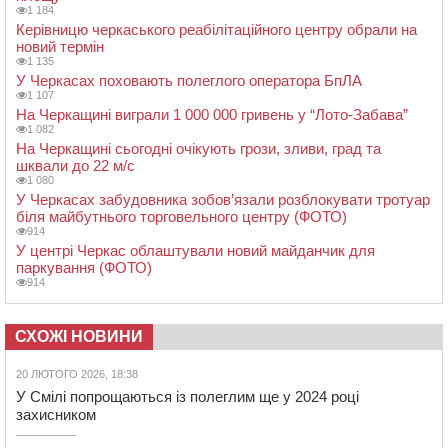
1 184
Керівницю черкаського реабілітаційного центру обрали на
новий термін
1 135
У Черкасах поховають полеглого оператора БпЛА
1 107
На Черкащині виграли 1 000 000 гривень у “Лото-Забава”
1 082
На Черкащині сьогодні очікують грози, зливи, град та
шквали до 22 м/с
1 080
У Черкасах забудовника зобов’язали розблокувати тротуар
біля майбутнього торговельного центру (ФОТО)
914
У центрі Черкас облаштували новий майданчик для
паркування (ФОТО)
914
СХОЖІ НОВИНИ
20 ЛЮТОГО 2026, 18:38
У Смілі попрощаються із полеглим ще у 2024 році
захисником