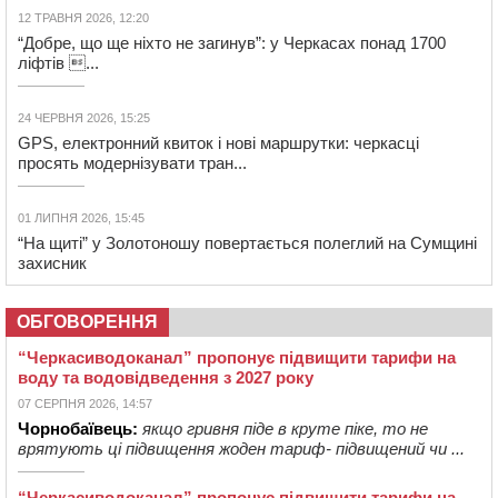
12 ТРАВНЯ 2026, 12:20
“Добре, що ще ніхто не загинув”: у Черкасах понад 1700
ліфтів ...
24 ЧЕРВНЯ 2026, 15:25
GPS, електронний квиток і нові маршрутки: черкасці
просять модернізувати тран...
01 ЛИПНЯ 2026, 15:45
“На щиті” у Золотоношу повертається полеглий на Сумщині
захисник
ОБГОВОРЕННЯ
“Черкасиводоканал” пропонує підвищити тарифи на
воду та водовідведення з 2027 року
07 СЕРПНЯ 2026, 14:57
Чорнобаївець:
якщо гривня піде в круте піке, то не
врятують ці підвищення жоден тариф- підвищений чи ...
“Черкасиводоканал” пропонує підвищити тарифи на