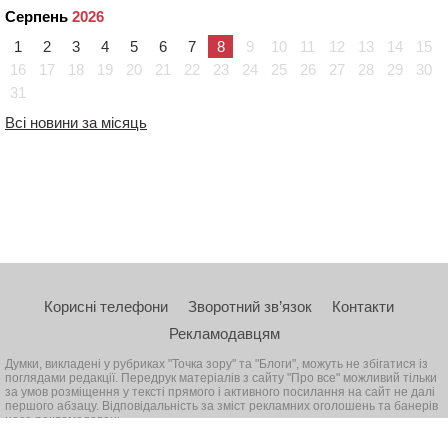
Серпень
2026
1
2
3
4
5
6
7
8
9
10
11
12
13
14
15
16
17
18
19
20
21
22
23
24
25
26
27
28
29
30
31
Всі новини за місяць
Корисні телефони
Зворотний зв’язок
Контакти
Рекламодавцям
Думки, викладені у рубриках "Точка зору" та "Блоги", можуть не збігатися із
поглядами редакції. Передрук матеріалів з сайту "Про все" можливий тільки
за умов розміщення у тексті прямого і активного посилання на сайт не далі
першого абзацу. Відповідальність за зміст рекламних оголошень та банерів
несе рекламодавець
© 2026, Всі права захищені