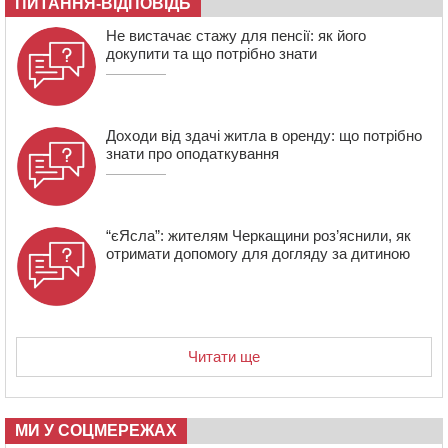
ПИТАННЯ-ВІДПОВІДЬ
09:42
“Черкасиводоканал” пропонує підвищити
тарифи на воду та водовідведення з 2027 року
Не вистачає стажу для пенсії: як його
докупити та що потрібно знати
Доходи від здачі житла в оренду: що потрібно
знати про оподаткування
“єЯсла”: жителям Черкащини роз’яснили, як
отримати допомогу для догляду за дитиною
Читати ще
МИ У СОЦМЕРЕЖАХ