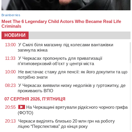
НОВИНИ
13:00
У Смілі біля магазину під колесами вантажівки
загинула жінка
11:33
У Черкасах пропонують для приватизації
п’ятиповерховий об’єкт у центрі міста
10:00
Не вистачає стажу для пенсії: як його докупити та що
потрібно знати
08:23
У Черкасах виявили низку недоліків у гуртожитку, де
проживають ВПО
07 СЕРПНЯ 2026, П'ЯТНИЦЯ
20:55
На Черкащині врятували рідкісного чорного грифа
(ФОТО)
20:13
Черкаси виділять близько 20 млн грн на роботу
ліцею “Перспектива” до кінця року