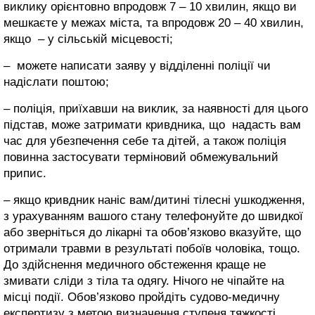
виклику орієнтовно впродовж 7 – 10 хвилин, якщо ви
мешкаєте у межах міста, та впродовж 20 – 40 хвилин,
якщо – у сільській місцевості;
– можете написати заяву у відділенні поліції чи
надіслати поштою;
– поліція, приїхавши на виклик, за наявності для цього
підстав, може затримати кривдника, що надасть вам
час для убезпечення себе та дітей, а також поліція
повинна застосувати терміновий обмежувальний
припис.
– якщо кривдник наніс вам/дитині тілесні ушкодження,
з урахуванням вашого стану телефонуйте до швидкої
або зверніться до лікарні та обов’язково вказуйте, що
отримали травми в результаті побоїв чоловіка, тощо.
До здійснення медичного обстеження краще не
змивати сліди з тіла та одягу. Нічого не чіпайте на
місці події. Обов’язково пройдіть судово-медичну
експертизу з метою визначення ступеня тяжкості