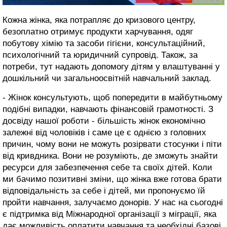
Кожна жінка, яка потрапляє до кризового центру,
безоплатно отримує продукти харчування, одяг
побутову хімію та засоби гігієни, консультаційний,
психологічний та юридичний супровід. Також, за
потреби, тут надають допомогу дітям у влаштуванні у
дошкільний чи загальноосвітній навчальний заклад.
- Жінок консультують, щоб попередити в майбутньому
подібні випадки, навчають фінансовій грамотності. З
досвіду нашої роботи - більшість жінок економічно
залежні від чоловіків і саме це є однією з головних
причин, чому вони не можуть розірвати стосунки і піти
від кривдника. Вони не розуміють, де зможуть знайти
ресурси для забезпечення себе та своїх дітей. Коли
ми бачимо позитивні зміни, що жінка вже готова брати
відповідальність за себе і дітей, ми пропонуємо їй
пройти навчання, залучаємо донорів. У нас на сьогодні
є підтримка від Міжнародної організації з міграції, яка
дає можливість оплатити навчання та необхідні базові