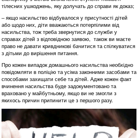
тілесних ушкоджень, яку долучать до справи як доказ;
– якщо насильство відбувалося у присутності дітей
або щодо них, діти вважаються потерпілими від
насильства, тож треба звернутися до служби у
справах дітей з відповідною заявою, також ви маєте
право не давати кривдникові бачитися та спілкуватися
з дітьми до вирішення питання.
Про кожен випадок домашнього насильства необхідно
повідомляти в поліцію та усіма законними засобами та
способами захищати себе та дітей. Адже кожен факт
вчинення насильства буде задокументовано та
враховано у майбутньому, якщо ви не змогли з
якихось причин припинити це з першого разу.