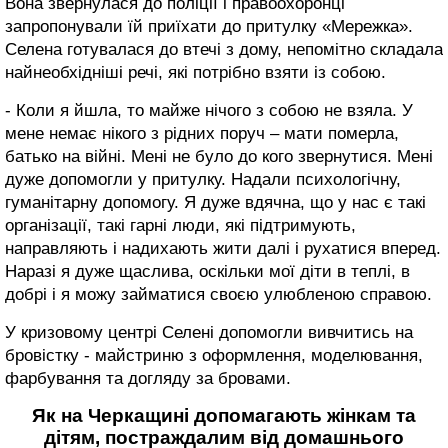
Вона звернулася до поліції і правоохоронці
запропонували їй приїхати до притулку «Мережка».
Селена готувалася до втечі з дому, непомітно складала
найнеобхідніші речі, які потрібно взяти із собою.
- Коли я йшла, то майже нічого з собою не взяла. У
мене немає нікого з рідних поруч – мати померла,
батько на війні. Мені не було до кого звернутися. Мені
дуже допомогли у притулку. Надали психологічну,
гуманітарну допомогу. Я дуже вдячна, що у нас є такі
організації, такі гарні люди, які підтримують,
направляють і надихають жити далі і рухатися вперед.
Наразі я дуже щаслива, оскільки мої діти в теплі, в
добрі і я можу займатися своєю улюбленою справою.
У кризовому центрі Селені допомогли вивчитись на
бровістку - майстриню з оформлення, моделювання,
фарбування та догляду за бровами.
Як на Черкащині допомагають жінкам та
дітям, постраждалим від домашнього