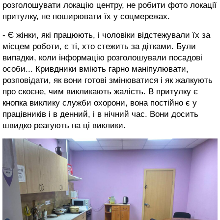
розголошувати локацію центру, не робити фото локації
притулку, не поширювати їх у соцмережах.
- Є жінки, які працюють, і чоловіки відстежували їх за
місцем роботи, є ті, хто стежить за дітками. Були
випадки, коли інформацію розголошували посадові
особи... Кривдники вміють гарно маніпулювати,
розповідати, як вони готові змінюватися і як жалкують
про скоєне, чим викликають жалість. В притулку є
кнопка виклику служби охорони, вона постійно є у
працівників і в денний, і в нічний час. Вони досить
швидко реагують на ці виклики.