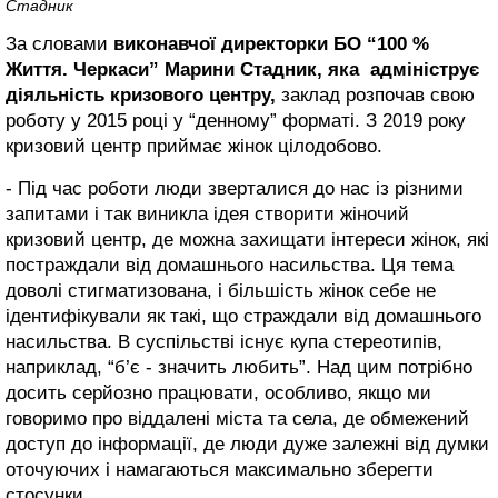
Стадник
За словами
виконавчої директорки БО “100 %
Життя. Черкаси” Марини Стадник, яка адмініструє
діяльність кризового центру,
заклад розпочав свою
роботу у 2015 році у “денному” форматі. З 2019 року
кризовий центр приймає жінок цілодобово.
- Під час роботи люди зверталися до нас із різними
запитами і так виникла ідея створити жіночий
кризовий центр, де можна захищати інтереси жінок, які
постраждали від домашнього насильства. Ця тема
доволі стигматизована, і більшість жінок себе не
ідентифікували як такі, що страждали від домашнього
насильства. В суспільстві існує купа стереотипів,
наприклад, “б’є - значить любить”. Над цим потрібно
досить серйозно працювати, особливо, якщо ми
говоримо про віддалені міста та села, де обмежений
доступ до інформації, де люди дуже залежні від думки
оточуючих і намагаються максимально зберегти
стосунки.