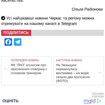
насильства.
Ольга Радіонова
Усі найцікавіші новини Черкас та регіону можна
отримувати на нашому каналі в
Telegram
ПОДІЛИТИСЬ
Facebook
Telegram
ПОПЕРЕДНЯ НОВИНА
НАСТУПНА НОВИНА
ФК “ЛНЗ” оголосив про
На Уманщині
припинення співпраці з
перекинулась
головним тренером
вантажівка – на водія
склали два протоколи
(ФОТО)
РЕКЛАМА
РЕКЛАМА