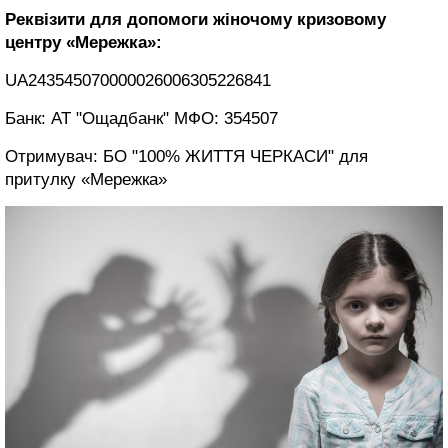
Реквізити для допомоги жіночому кризовому
центру «Мережка»:
UA243545070000026006305226841
Банк: АТ "Ощадбанк" МФО: 354507
Отримувач: БО "100% ЖИТТЯ ЧЕРКАСИ" для
притулку «Мережка»