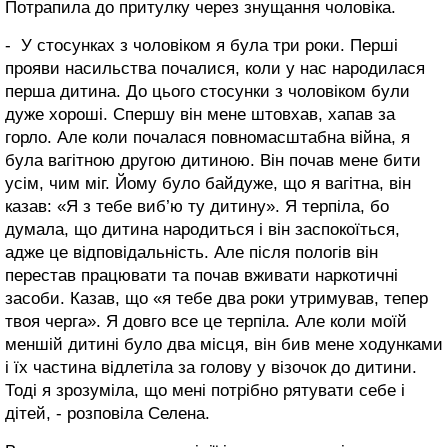
Потрапила до притулку через знущання чоловіка.
- У стосунках з чоловіком я була три роки. Перші
прояви насильства почалися, коли у нас народилася
перша дитина. До цього стосунки з чоловіком були
дуже хороші. Спершу він мене штовхав, хапав за
горло. Але коли почалася повномасштабна війна, я
була вагітною другою дитиною. Він почав мене бити
усім, чим міг. Йому було байдуже, що я вагітна, він
казав: «Я з тебе виб’ю ту дитину». Я терпіла, бо
думала, що дитина народиться і він заспокоїться,
адже це відповідальність. Але після пологів він
перестав працювати та почав вживати наркотичні
засоби. Казав, що «я тебе два роки утримував, тепер
твоя черга». Я довго все це терпіла. Але коли моїй
меншій дитині було два місця, він бив мене ходунками
і їх частина відлетіла за голову у візочок до дитини.
Тоді я зрозуміла, що мені потрібно рятувати себе і
дітей, - розповіла Селена.