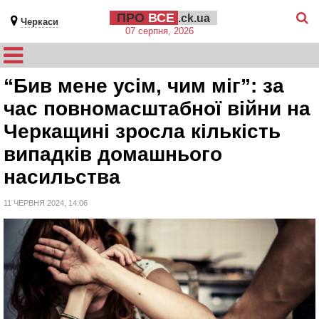
ПРО
ВСЕ
.ck.ua
Черкаси
07 серпня, 2026
“Бив мене усім, чим міг”: за
час повномасштабної війни на
Черкащині зросла кількість
випадків домашнього
насильства
11 ЧЕРВНЯ 2024, 14:06