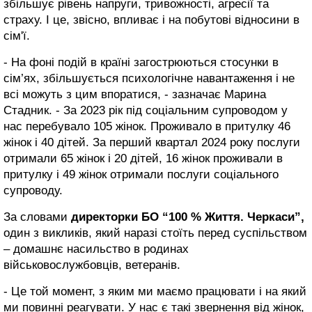
збільшує рівень напруги, тривожності, агресії та
страху. І це, звісно, впливає і на побутові відносини в
сім'ї.
- На фоні подій в країні загострюються стосунки в
сім’ях, збільшується психологічне навантаження і не
всі можуть з цим впоратися, - зазначає Марина
Стадник. - За 2023 рік під соціальним супроводом у
нас перебувало 105 жінок. Проживало в притулку 46
жінок і 40 дітей. За перший квартал 2024 року послуги
отримали 65 жінок і 20 дітей, 16 жінок проживали в
притулку і 49 жінок отримали послуги соціального
супроводу.
За словами
директорки БО “100 % Життя. Черкаси”,
один з викликів, який наразі стоїть перед суспільством
– домашнє насильство в родинах
військовослужбовців, ветеранів.
- Це той момент, з яким ми маємо працювати і на який
ми повинні реагувати. У нас є такі звернення від жінок,