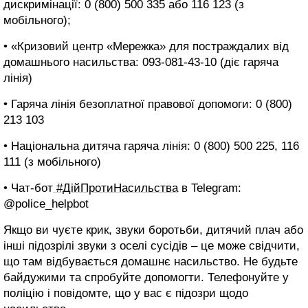
дискримінації: 0 (800) 500 335 або 116 123 (з
мобільного);
• «Кризовий центр «Мережка» для постраждалих від
домашнього насильства: 093-081-43-10 (діє гаряча
лінія)
• Гаряча лінія безоплатної правової допомоги: 0 (800)
213 103
• Національна дитяча гаряча лінія: 0 (800) 500 225, 116
111 (з мобільного)
• Чат-бот
#ДійПротиНасильства
в Telegram:
@police_helpbot
Якщо ви чуєте крик, звуки боротьби, дитячий плач або
інші підозрілі звуки з оселі сусідів – це може свідчити,
що там відбувається домашнє насильство. Не будьте
байдужими та спробуйте допомогти. Телефонуйте у
поліцію і повідомте, що у вас є підозри щодо