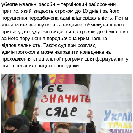
убезпечувальні засоби – терміновий заборонний
припис, який видають строком до 10 днів і за його
порушення передбачена адмінвідповідальність. Потім
жінка може звернутися за видачею обмежувального
припису до суду. Він видається строком до 6 місяців і
за його порушення передбачена кримінальна
відповідальність. Також суд при розгляді
адмінпротоколів може направити кривдника на
проходження спеціальної програми для формування у
нього ненасильницької поведінки.