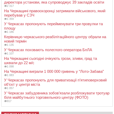
директора установи, яка супроводжує 39 закладів освіти
2 317
На Черкащині правоохоронці затримали військового, який
перебував у СЗЧ
1 359
У Черкасах пропонують перейменувати три провулки та
площу
1 186
Керівницю черкаського реабілітаційного центру обрали на
новий термін
1 135
У Черкасах поховають полеглого оператора БпЛА
1 107
На Черкащині сьогодні очікують грози, зливи, град та
шквали до 22 м/с
1 098
На Черкащині виграли 1 000 000 гривень у “Лото-Забава”
1 083
У Черкасах пропонують для приватизації п’ятиповерховий
об’єкт у центрі міста
1 057
У Черкасах забудовника зобов’язали розблокувати тротуар
біля майбутнього торговельного центру (ФОТО)
917