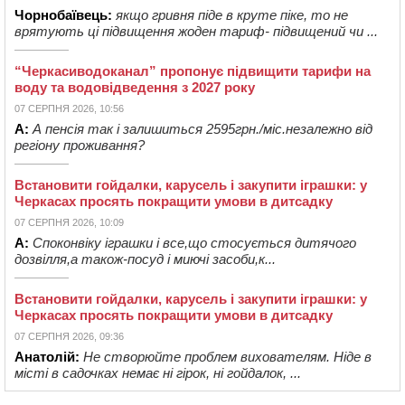
Чорнобаївець:
якщо гривня піде в круте піке, то не
врятують ці підвищення жоден тариф- підвищений чи ...
“Черкасиводоканал” пропонує підвищити тарифи на
воду та водовідведення з 2027 року
07 СЕРПНЯ 2026, 10:56
А:
А пенсія так і залишиться 2595грн./міс.незалежно від
регіону проживання?
Встановити гойдалки, карусель і закупити іграшки: у
Черкасах просять покращити умови в дитсадку
07 СЕРПНЯ 2026, 10:09
А:
Споконвіку іграшки і все,що стосується дитячого
дозвілля,а також-посуд і миючі засоби,к...
Встановити гойдалки, карусель і закупити іграшки: у
Черкасах просять покращити умови в дитсадку
07 СЕРПНЯ 2026, 09:36
Анатолій:
Не створюйте проблем вихователям. Ніде в
місті в садочках немає ні гірок, ні гойдалок, ...