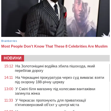
НОВИНИ
15:12
На Золотоніщині водійка збила пішохода, який
перебігав дорогу
14:11
На Черкащині прокуратура через суд вимагає взяти
під охорону 188-річну церкву
13:00
У Смілі біля магазину під колесами вантажівки
загинула жінка
11:33
У Черкасах пропонують для приватизації
п’ятиповерховий об’єкт у центрі міста