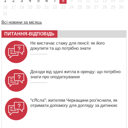
1
2
3
4
5
6
7
8
9
10
11
12
13
14
15
захисник зі Сміли
16
17
18
19
20
21
22
23
24
25
26
27
28
29
30
31
12:15
У центрі Черкас не поділили дорогу водії двох ВАЗів
11:29
У Черкасах до середини серпня обмежать рух
Всі новини за місяць
транспорту на трьох вулицях
ПИТАННЯ-ВІДПОВІДЬ
10:54
На Черкащині кількість укриттів збільшилась
уп’ятеро з початку повномасштабної війни
Не вистачає стажу для пенсії: як його
докупити та що потрібно знати
Доходи від здачі житла в оренду: що потрібно
знати про оподаткування
“єЯсла”: жителям Черкащини роз’яснили, як
отримати допомогу для догляду за дитиною