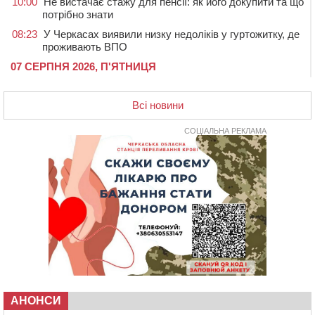
10:00
Не вистачає стажу для пенсії: як його докупити та що
потрібно знати
08:23
У Черкасах виявили низку недоліків у гуртожитку, де
проживають ВПО
07 СЕРПНЯ 2026, П'ЯТНИЦЯ
20:55
На Черкащині врятували рідкісного чорного грифа
(ФОТО)
Всі новини
20:13
Черкаси виділять близько 20 млн грн на роботу
ліцею “Перспектива” до кінця року
СОЦІАЛЬНА РЕКЛАМА
19:34
На Уманщині суд припинив право оренди земельних
ділянок, незаконно переданих іноземцем
19:00
Вихователька з Черкас і дві педагогині з області
стали фіналістками Global Teacher Prize Ukraine 2026
18:23
Зарядка, йога, сапи та нові знайомства: у Черкасах
закрили сезон літнього табору для людей поважного
віку
17:48
“Це страшна несправедливість”: мати хворого на
СМА 13-річного хлопця із Драбівщини просить
ОВА виділити кошти на дороговартісні ліки
АНОНСИ
17:15
На Уманщині судитимуть колишню очільницю відділу