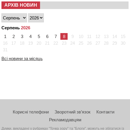
АРХІВ НОВИН
Серпень
2026
1
2
3
4
5
6
7
8
9
10
11
12
13
14
15
16
17
18
19
20
21
22
23
24
25
26
27
28
29
30
31
Всі новини за місяць
Корисні телефони
Зворотний зв’язок
Контакти
Рекламодавцям
Думки, викладені у рубриках "Точка зору" та "Блоги", можуть не збігатися із