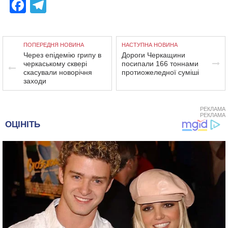
Facebook
Telegram
ПОПЕРЕДНЯ НОВИНА
НАСТУПНА НОВИНА
Через епідемію грипу в
Дороги Черкащини
черкаському сквері
посипали 166 тоннами
скасували новорічня
протиожеледної суміші
заходи
РЕКЛАМА
РЕКЛАМА