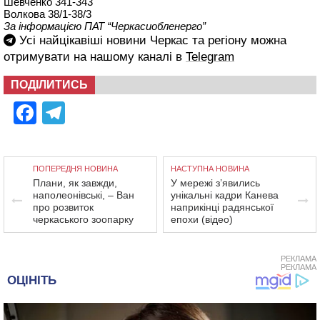
Шевченко 341-343
Волкова 38/1-38/3
За інформацією ПАТ “Черкасиобленерго”
Усі найцікавіші новини Черкас та регіону можна
отримувати на нашому каналі в
Telegram
ПОДІЛИТИСЬ
Facebook
Telegram
ПОПЕРЕДНЯ НОВИНА
НАСТУПНА НОВИНА
Плани, як завжди,
У мережі з’явились
наполеонівські, – Ван
унікальні кадри Канева
про розвиток
наприкінці радянської
черкаського зоопарку
епохи (відео)
РЕКЛАМА
РЕКЛАМА