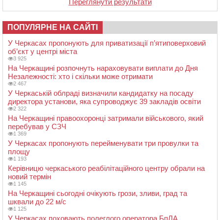
Переглянути результати
ПОПУЛЯРНЕ НА САЙТІ
У Черкасах пропонують для приватизації п’ятиповерховий
об’єкт у центрі міста
3 925
На Черкащині розпочнуть нараховувати виплати до Дня
Незалежності: хто і скільки може отримати
2 467
У Черкаській облраді визначили кандидатку на посаду
директора установи, яка супроводжує 39 закладів освіти
2 322
На Черкащині правоохоронці затримали військового, який
перебував у СЗЧ
1 369
У Черкасах пропонують перейменувати три провулки та
площу
1 193
Керівницю черкаського реабілітаційного центру обрали на
новий термін
1 145
На Черкащині сьогодні очікують грози, зливи, град та
шквали до 22 м/с
1 125
У Черкасах поховають полеглого оператора БпЛА