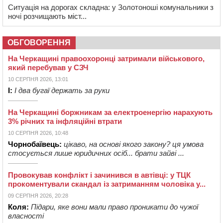
Ситуація на дорогах складна: у Золотоноші комунальники з
ночі розчищають міст...
ОБГОВОРЕННЯ
На Черкащині правоохоронці затримали військового,
який перебував у СЗЧ
10 СЕРПНЯ 2026, 13:01
І:
І два бугаї держать за руки
На Черкащині боржникам за електроенергію нарахують
3% річних та інфляційні втрати
10 СЕРПНЯ 2026, 10:48
Чорнобаївець:
цікаво, на основі якого закону? ця умова
стосується лише юридичних осіб... брати зайві ...
Провокував конфлікт і зачинився в автівці: у ТЦК
прокоментували скандал із затриманням чоловіка у...
09 СЕРПНЯ 2026, 20:28
Коля:
Підари, яке вони мали право проникати до чужої
власності