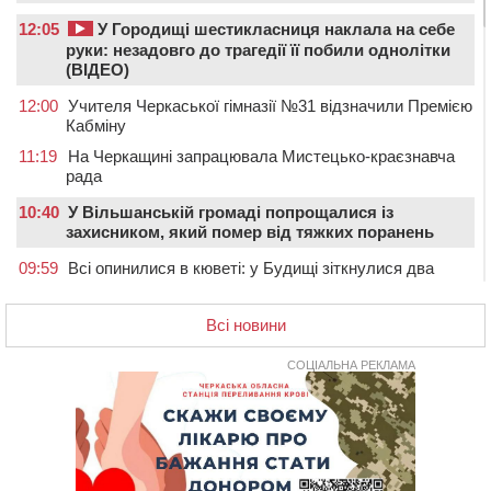
12:05
У Городищі шестикласниця наклала на себе
руки: незадовго до трагедії її побили однолітки
(ВІДЕО)
12:00
Учителя Черкаської гімназії №31 відзначили Премією
Кабміну
11:19
На Черкащині запрацювала Мистецько-краєзнавча
рада
10:40
У Вільшанській громаді попрощалися із
захисником, який помер від тяжких поранень
09:59
Всі опинилися в кюветі: у Будищі зіткнулися два
автомобілі та мотоцикл
09:20
На Черкащині боржникам за електроенергію
Всі новини
нарахують 3% річних та інфляційні втрати
СОЦІАЛЬНА РЕКЛАМА
08:22
Черкащина серед лідерів за кількістю штрафів для
підприємств через неподання даних про транспорт до
ТЦК
07:35
Черкаси прийматимуть Український урбаністичний
форум: реєстрація
09 СЕРПНЯ 2026, НЕДІЛЯ