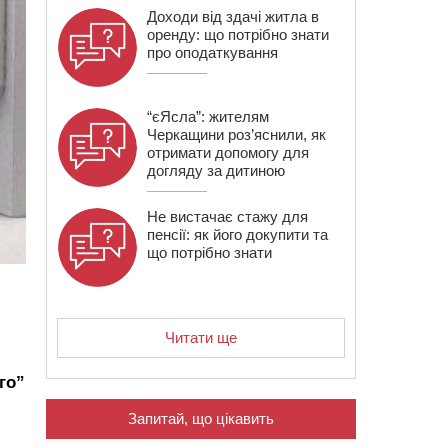
Доходи від здачі житла в
оренду: що потрібно знати
про оподаткування
“єЯсла”: жителям
Черкащини роз’яснили, як
отримати допомогу для
догляду за дитиною
Не вистачає стажу для
пенсії: як його докупити та
що потрібно знати
Читати ще
го”
Запитай, що цікавить