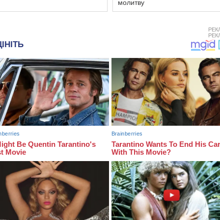
молитву
РЕК
РЕК