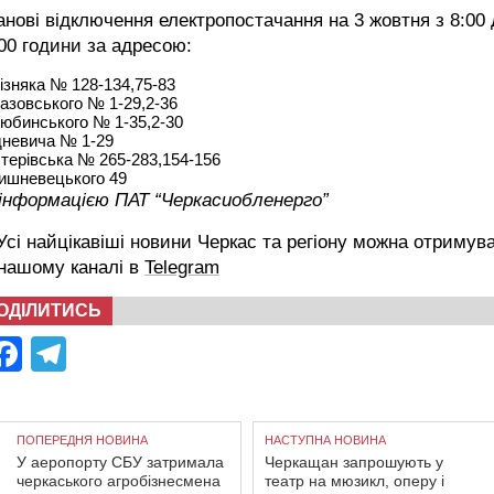
нові відключення електропостачання на 3 жовтня з 8:00 
00 години за адресою:
ізняка № 128-134,75-83
азовського № 1-29,2-36
юбинського № 1-35,2-30
невича № 1-29
терівська № 265-283,154-156
ишневецького 49
 інформацією ПАТ “Черкасиобленерго”
сі найцікавіші новини Черкас та регіону можна отримув
 нашому каналі в
Telegram
ОДІЛИТИСЬ
Facebook
Telegram
ПОПЕРЕДНЯ НОВИНА
НАСТУПНА НОВИНА
У аеропорту СБУ затримала
Черкащан запрошують у
черкаського агробізнесмена
театр на мюзикл, оперу і