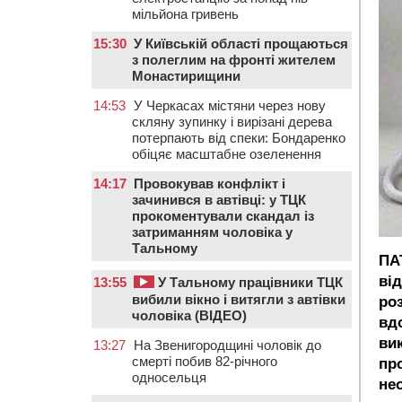
мільйона гривень
15:30
У Київській області прощаються
з полеглим на фронті жителем
Монастирищини
14:53
У Черкасах містяни через нову
скляну зупинку і вирізані дерева
потерпають від спеки: Бондаренко
обіцяє масштабне озеленення
14:17
Провокував конфлікт і
зачинився в автівці: у ТЦК
прокоментували скандал із
затриманням чоловіка у
Тальному
ПА
ві
13:55
У Тальному працівники ТЦК
вибили вікно і витягли з автівки
роз
чоловіка (ВІДЕО)
вд
ви
13:27
На Звенигородщині чоловік до
смерті побив 82-річного
пр
односельця
не