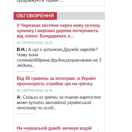
продовжують термін”...
ОБГОВОРЕННЯ
У Черкасах містяни через нову скляну
зупинку і вирізані дерева потерпають
від спеки: Бондаренко о...
06 СЕРПНЯ 2026, 15:23
В.Н.:
А що з зупинкою Дружби народів?
Чому вона
скляна(обідрана,брудна,розрахована на 3
людини...
Від 80 гривень за кілограм: в Україні
прогнозують стрибок цін на гречку
06 СЕРПНЯ 2026, 12:48
А:
Скільки кг гречки за такою вартістю
може купити звичайний український
пенсіонер чи особ...
На черкаській дамбі загинув водій