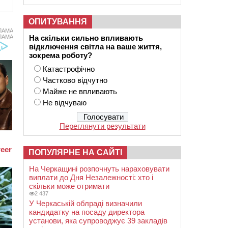
ОПИТУВАННЯ
ЛАМА
На скільки сильно впливають
ЛАМА
відключення світла на ваше життя,
зокрема роботу?
Катастрофічно
Частково відчутно
Майже не впливають
Не відчуваю
Переглянути результати
ПОПУЛЯРНЕ НА САЙТІ
На Черкащині розпочнуть нараховувати
виплати до Дня Незалежності: хто і
скільки може отримати
2 437
У Черкаській облраді визначили
кандидатку на посаду директора
установи, яка супроводжує 39 закладів