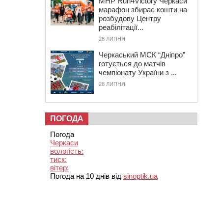
MHP Run4Victory Черкаси
марафон збирає кошти на
розбудову Центру
реабілітації...
28 ЛИПНЯ
Черкаський МСК “Дніпро”
готується до матчів
чемпіонату України з ...
28 ЛИПНЯ
ПОГОДА
Погода
Черкаси
вологість:
тиск:
вітер:
Погода на 10 днів від
sinoptik.ua