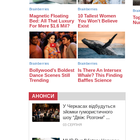
18:07
Боксерка з Черкащини готується
до чемпіонату Європи серед
молоді
17:30
На Черкащині державі повернуть
понад 2,6 га земель природно-
заповідного фонду
16:55
На Лисянщині проведуть в
останню путь полеглого
внаслідок атаки FPV-дрона
воїна
АНОНСИ
У Черкасах відбудуться
зйомки гумористичного
шоу “Двіж: Розгони” ...
03 СЕРПНЯ