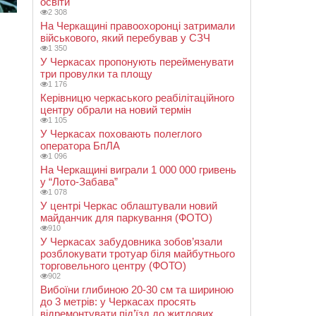
освіти
2 308
На Черкащині правоохоронці затримали
військового, який перебував у СЗЧ
1 350
У Черкасах пропонують перейменувати
три провулки та площу
1 176
Керівницю черкаського реабілітаційного
центру обрали на новий термін
1 105
У Черкасах поховають полеглого
оператора БпЛА
1 096
На Черкащині виграли 1 000 000 гривень
у “Лото-Забава”
1 078
У центрі Черкас облаштували новий
майданчик для паркування (ФОТО)
910
У Черкасах забудовника зобов’язали
розблокувати тротуар біля майбутнього
торговельного центру (ФОТО)
902
Вибоїни глибиною 20-30 см та шириною
до 3 метрів: у Черкасах просять
відремонтувати під’їзд до житлових