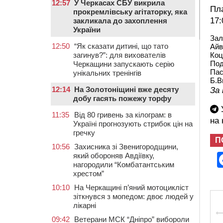
12:57
У Черкасах СБУ викрила
Пла
прокремлівську агітаторку, яка
17:
закликала до захоплення
України
Зал
12:50
“Як сказати дитині, що тато
Айв
загинув?”: для вихователів
Коц
Под
Черкащини запускають серію
Пас
унікальних тренінгів
Б.В
12:14
На Золотоніщині вже десяту
За
добу гасять пожежу торфу
У
11:35
Від 80 гривень за кілограм: в
на
Україні прогнозують стрибок цін на
гречку
П
10:56
Захисника зі Звенигородщини,
який обороняв Авдіївку,
нагородили “Комбатантським
хрестом”
10:10
На Черкащині п’яний мотоцикліст
зіткнувся з мопедом: двоє людей у
лікарні
09:42
Ветерани МСК “Дніпро” вибороли