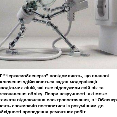
Т “Черкасиобленерго” повідомляють, що планові
дключення здійснюються задля модернізації
подільчих ліній, які вже відслужили свій вік та
осконалення обліку. Попри незручності, які може
кликати відключення електропостачання, в “Обленер
осять споживачів поставитися із розумінням до
обхідності проведення ремонтних робіт.