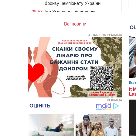
бронзу чемпіонату України
08:57
На Уманщині підрядника
зобов’язали сплатити понад 670
тис грн штрафу за незаконні зміни
Всі новини
до договору
СОЦІАЛЬНА РЕКЛАМА
08:20
Обрано претендента на посаду
директора Мокрокалигірського
психоневрологічного інтернату
07:23
Уманські міграційники видворили з
країни грузина, який відсидів
термін у колонії
05 СЕРПНЯ 2026, СЕРЕДА
20:28
Наступні два дні на Черкащині
прогнозують пік африканського
“пекла”
РЕКЛАМА
19:30
Проєкт просторового розвитку
Корсунь-Шевченківської громади
рекомендували до погодження
18:45
У Звенигородці влада заборонила
проводити масові заходи