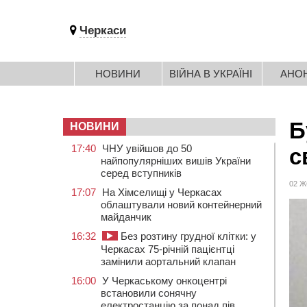
Черкаси
НОВИНИ
ВІЙНА В УКРАЇНІ
АНО
Б
НОВИНИ
17:40
ЧНУ увійшов до 50
с
найпопулярніших вишів України
серед вступників
02 Ж
17:07
На Хімселищі у Черкасах
облаштували новий контейнерний
майданчик
16:32
Без розтину грудної клітки: у
Черкасах 75-річній пацієнтці
замінили аортальний клапан
16:00
У Черкаському онкоцентрі
встановили сонячну
електростанцію за понад пів