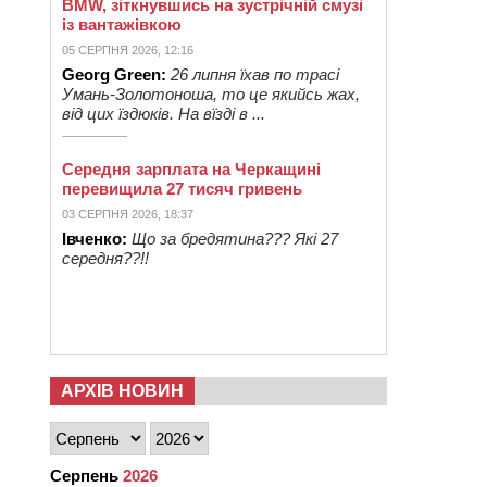
BMW, зіткнувшись на зустрічній смузі
із вантажівкою
05 СЕРПНЯ 2026, 12:16
Georg Green:
26 липня їхав по трасі
Умань-Золотоноша, то це якийсь жах,
від цих їздюків. На вїзді в ...
Середня зарплата на Черкащині
перевищила 27 тисяч гривень
03 СЕРПНЯ 2026, 18:37
Івченко:
Що за бредятина??? Які 27
середня??!!
АРХІВ НОВИН
Серпень
2026