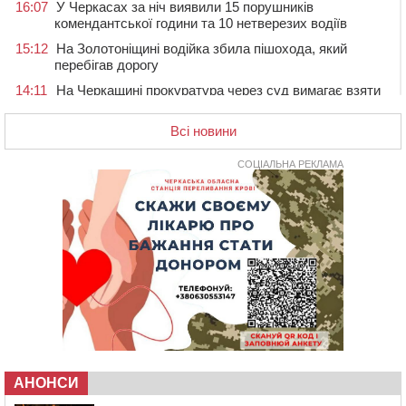
16:07
У Черкасах за ніч виявили 15 порушників
комендантської години та 10 нетверезих водіїв
15:12
На Золотоніщині водійка збила пішохода, який
перебігав дорогу
14:11
На Черкащині прокуратура через суд вимагає взяти
під охорону 188-річну церкву
Всі новини
13:00
У Смілі біля магазину під колесами вантажівки
загинула жінка
СОЦІАЛЬНА РЕКЛАМА
11:33
У Черкасах пропонують для приватизації
п’ятиповерховий об’єкт у центрі міста
10:00
Не вистачає стажу для пенсії: як його докупити та що
потрібно знати
08:23
У Черкасах виявили низку недоліків у гуртожитку, де
проживають ВПО
07 СЕРПНЯ 2026, П'ЯТНИЦЯ
20:55
На Черкащині врятували рідкісного чорного грифа
(ФОТО)
20:13
Черкаси виділять близько 20 млн грн на роботу
АНОНСИ
ліцею “Перспектива” до кінця року