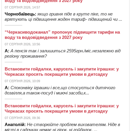
воду та водовідведення з 2027 року
07 СЕРПНЯ 2026, 14:57
Чорнобаївець:
якщо гривня піде в круте піке, то не
врятують ці підвищення жоден тариф- підвищений чи ...
“Черкасиводоканал” пропонує підвищити тарифи на
воду та водовідведення з 2027 року
07 СЕРПНЯ 2026, 10:56
А:
А пенсія так і залишиться 2595грн./міс.незалежно від
регіону проживання?
Встановити гойдалки, карусель і закупити іграшки: у
Черкасах просять покращити умови в дитсадку
07 СЕРПНЯ 2026, 10:09
А:
Споконвіку іграшки і все,що стосується дитячого
дозвілля,а також-посуд і миючі засоби,к...
Встановити гойдалки, карусель і закупити іграшки: у
Черкасах просять покращити умови в дитсадку
07 СЕРПНЯ 2026, 09:36
Анатолій:
Не створюйте проблем вихователям. Ніде в
місті в садочках немає ні гірок, ні гойдалок, ...