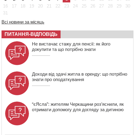
проведуть “Ше.Fest”
16
17
18
19
20
21
22
23
24
25
26
27
28
29
30
31
14:31
У Каневі аномальна спека призвела до перебоїв у
роботі електромереж та комунальних служб
Всі новини за місяць
14:02
На Черкащині намолотили перший мільйон тонн
зерна нового врожаю
ПИТАННЯ-ВІДПОВІДЬ
13:40
На Кам’янщині сталася масштабна пожежа
Не вистачає стажу для пенсії: як його
сміттєзвалища
докупити та що потрібно знати
Доходи від здачі житла в оренду: що потрібно
знати про оподаткування
“єЯсла”: жителям Черкащини роз’яснили, як
отримати допомогу для догляду за дитиною