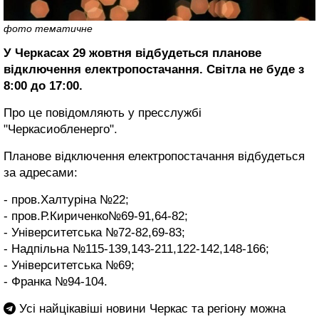
фото тематичне
У Черкасах 29 жовтня відбудеться планове
відключення електропостачання. Світла не буде з
8:00 до 17:00.
Про це повідомляють у пресслужбі
"Черкасиобленерго".
Планове відключення електропостачання відбудеться
за адресами:
- пров.Халтуріна №22;
- пров.Р.Кириченко№69-91,64-82;
- Університетська №72-82,69-83;
- Надпільна №115-139,143-211,122-142,148-166;
- Університетська №69;
- Франка №94-104.
Усі найцікавіші новини Черкас та регіону можна