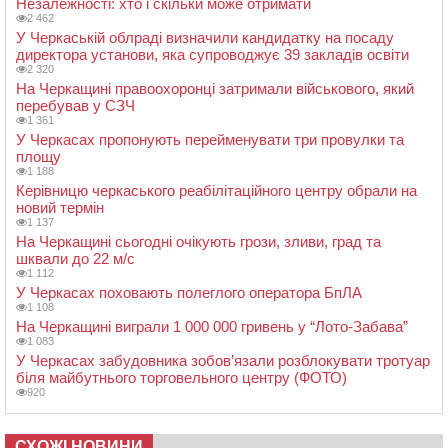
Незалежності: хто і скільки може отримати
2 462
У Черкаській облраді визначили кандидатку на посаду
директора установи, яка супроводжує 39 закладів освіти
2 320
На Черкащині правоохоронці затримали військового, який
перебував у СЗЧ
1 361
У Черкасах пропонують перейменувати три провулки та
площу
1 188
Керівницю черкаського реабілітаційного центру обрали на
новий термін
1 137
На Черкащині сьогодні очікують грози, зливи, град та
шквали до 22 м/с
1 112
У Черкасах поховають полеглого оператора БпЛА
1 108
На Черкащині виграли 1 000 000 гривень у “Лото-Забава”
1 083
У Черкасах забудовника зобов’язали розблокувати тротуар
біля майбутнього торговельного центру (ФОТО)
920
СХОЖІ НОВИНИ