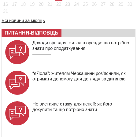
16
17
18
19
20
21
22
23
24
25
26
27
28
29
30
України
31
08:57
На Уманщині підрядника зобов’язали сплатити понад
670 тис грн штрафу за незаконні зміни до договору
Всі новини за місяць
08:20
Обрано претендента на посаду директора
ПИТАННЯ-ВІДПОВІДЬ
Мокрокалигірського психоневрологічного інтернату
07:23
Уманські міграційники видворили з країни грузина,
Доходи від здачі житла в оренду: що потрібно
який відсидів термін у колонії
знати про оподаткування
“єЯсла”: жителям Черкащини роз’яснили, як
отримати допомогу для догляду за дитиною
Не вистачає стажу для пенсії: як його
докупити та що потрібно знати