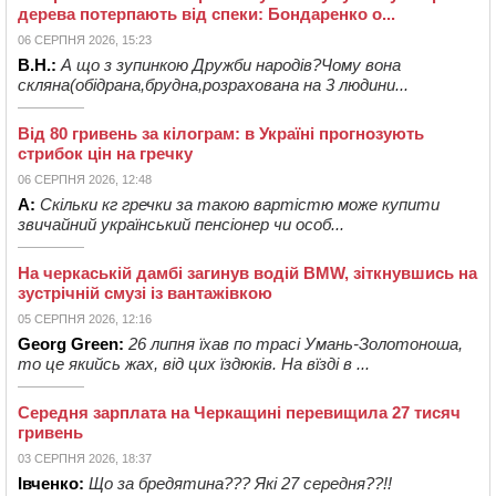
дерева потерпають від спеки: Бондаренко о...
06 СЕРПНЯ 2026, 15:23
В.Н.:
А що з зупинкою Дружби народів?Чому вона
скляна(обідрана,брудна,розрахована на 3 людини...
Від 80 гривень за кілограм: в Україні прогнозують
стрибок цін на гречку
06 СЕРПНЯ 2026, 12:48
А:
Скільки кг гречки за такою вартістю може купити
звичайний український пенсіонер чи особ...
На черкаській дамбі загинув водій BMW, зіткнувшись на
зустрічній смузі із вантажівкою
05 СЕРПНЯ 2026, 12:16
Georg Green:
26 липня їхав по трасі Умань-Золотоноша,
то це якийсь жах, від цих їздюків. На вїзді в ...
Середня зарплата на Черкащині перевищила 27 тисяч
гривень
03 СЕРПНЯ 2026, 18:37
Івченко:
Що за бредятина??? Які 27 середня??!!