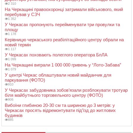
2 310
На Черкащині правоохоронці затримали військового, який
перебував у СЗЧ
1 352
У Черкасах пропонують перейменувати три провулки та
площу
1 178
Керівницю черкаського реабілітаційного центру обрали на
новий термін
1 117
У Черкасах поховають полеглого оператора БпЛА
1 099
На Черкащині виграли 1 000 000 гривень у “Лото-Забава”
1 079
У центрі Черкас облаштували новий майданчик для
паркування (ФОТО)
910
У Черкасах забудовника зобов’язали розблокувати тротуар
біля майбутнього торговельного центру (ФОТО)
906
Вибоїни глибиною 20-30 см та шириною до 3 метрів: у
Черкасах просять відремонтувати під’їзд до житлових
будинків
885