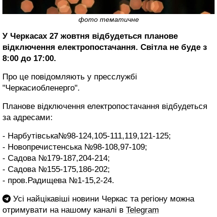
фото тематичне
У Черкасах 27 жовтня відбудеться планове
відключення електропостачання. Світла не буде з
8:00 до 17:00.
Про це повідомляють у пресслужбі
"Черкасиобленерго".
Планове відключення електропостачання відбудеться
за адресами:
- Нарбутівська№98-124,105-111,119,121-125;
- Новопречистенська №98-108,97-109;
- Садова №179-187,204-214;
- Садова №155-175,186-202;
- пров.Радищева №1-15,2-24.
Усі найцікавіші новини Черкас та регіону можна
отримувати на нашому каналі в
Telegram